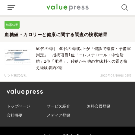
検索結果
血糖値・カロリーと健康に関する調査の検索結果
50代の6割、40代の4割以上が「健診で指摘・予備軍
判定」！指摘項目1位「コレステロール・中性脂
肪」2位「肥満」。砂糖から他の甘味料への置き換
え経験者約3割
サラヤ株式会社
2026年04月06日 02時
トップページ
サービス紹介
無料会員登録
会社概要
メディア登録