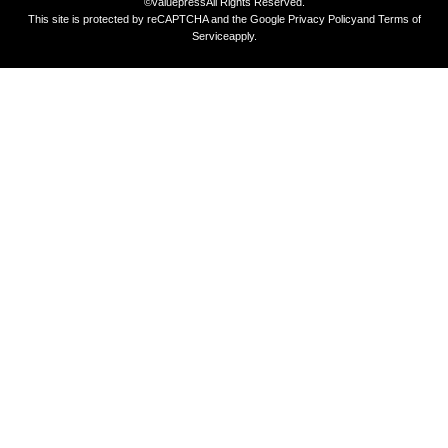
©valuepress
All Rights Reserved.
This site is protected by reCAPTCHA and the Google
Privacy Policy
and
Terms of
Service
apply.