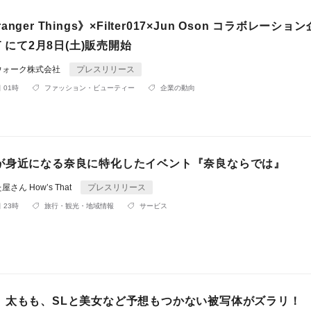
Stranger Things》×Filter017×Jun Oson コラボレーショ
T にて2月8日(土)販売開始
ウォーク株式会社
プレスリリース
 01時
ファッション・ビューティー
企業の動向
が身近になる奈良に特化したイベント『奈良ならでは』
ん How’s That
プレスリリース
 23時
旅行・観光・地域情報
サービス
、太もも、SLと美女など予想もつかない被写体がズラリ！