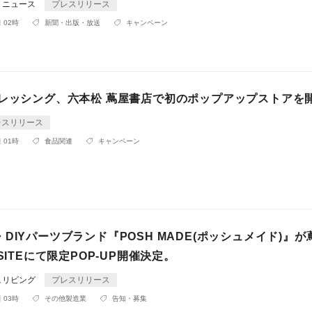
りニュース
プレスリリース
 02時
新聞・出版・放送
キャンペーン
ドレッシング、六本松 蔦屋書店で初のポップアップストアを
レスリリース
 01時
食品関連
キャンペーン
DIYパーツブランド『POSH MADE(ポッシュメイド)』が
SITEにて限定POP-UP開催決定。
ュリビング
プレスリリース
 03時
その他製造業
告知・募集