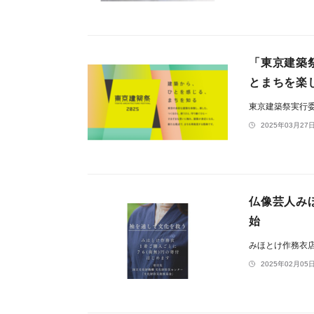
「東京建築
とまちを楽
東京建築祭実行
2025年03月27日
仏像芸人み
始
みほとけ作務衣
2025年02月05日