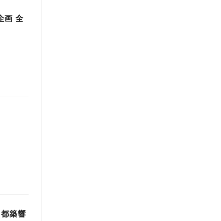
ン企画 全
 都築響