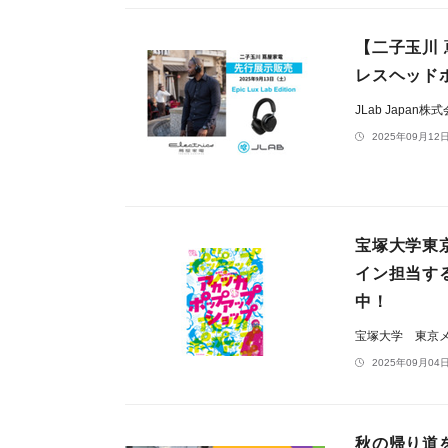
【二子玉川 
レスヘッドホン
JLab Japan株
2025年09月12日
宝塚大学東
イン担当す
中！
宝塚大学 東京
2025年09月04日
秋の帰り道