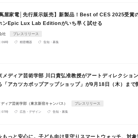
蔦屋家電│先行展示販売】新製品！Best of CES 2025受
Epic Lux Lab Editionがいち早く試せる
式会社
プレスリリース
 09時
精密機器
告知・募集
京メディア芸術学部 川口貴弘准教授がアートディレクショ
る「アカツカポップアップショップ」が9月18日（木）まで
メディア芸術学部（東京新宿キャンパス）
プレスリリース
 07時
広告・デザイン
告知・募集
をもっと安心に。子ども向け見守りスマートウォッチ、対象