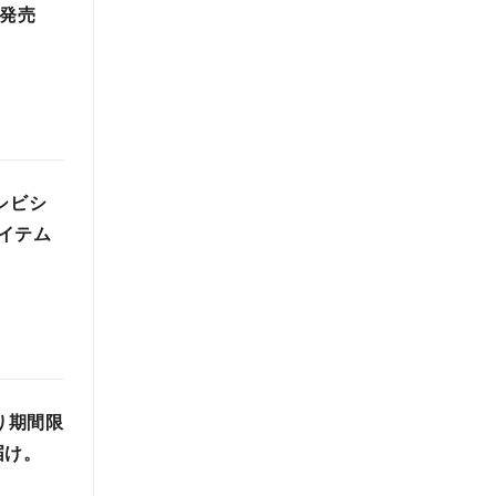
が発売
シビシ
イテム
より期間限
届け。