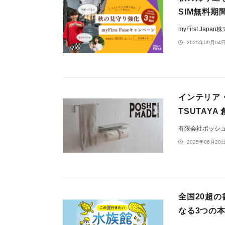
SIM無料期
myFirst Japa
2025年09月04日
インテリア・
TSUTAY
有限会社ポッシ
2025年06月20日
全国20超
なる3つの