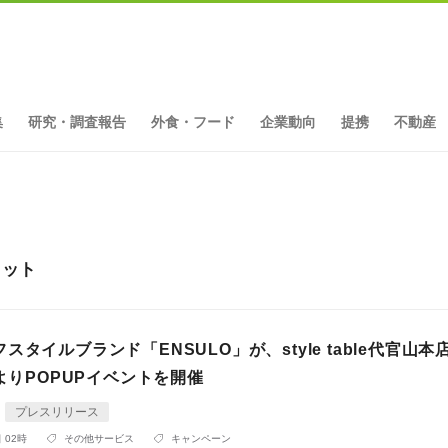
集
研究・調査報告
外食・フード
企業動向
提携
不動産
ヒット
スタイルブランド「ENSULO」が、style table代官山本
）よりPOPUPイベントを開催
プレスリリース
 02時
その他サービス
キャンペーン