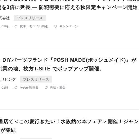
間を3倍に延長 ― 防犯需要に応える秋限定キャンペーン開始
n株式会社
プレスリリース
 02時
携帯、モバイル関連
キャンペーン
DIYパーツブランド『POSH MADE(ポッシュメイド)』が
A 創業の地、枚方T-SITE でポップアップ開催。
ュリビング
プレスリリース
 01時
その他製造業
告知・募集
の書店で＜この夏行きたい！水族館の本フェア＞開催！ジャ
本が集結