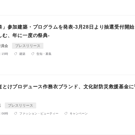
祭」参加建築・プログラムを発表-3月28日より抽選受付開
しむ、年に一度の祭典-
委員会
プレスリリース
 15時
建築
告知・募集
ほとけプロデュース作務衣ブランド、文化財防災救援基金に
店
プレスリリース
 06時
ファッション・ビューティー
キャンペーン