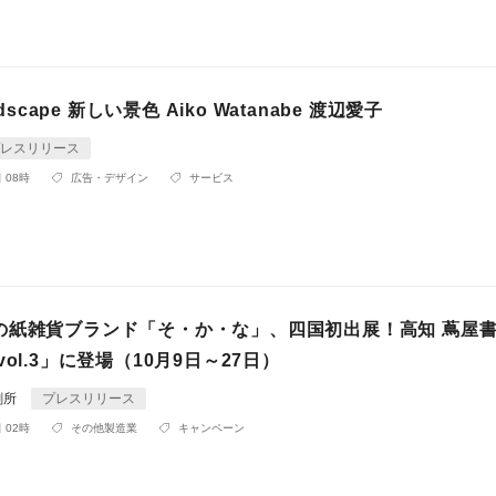
ndscape 新しい景色 Aiko Watanabe 渡辺愛子
レスリリース
 08時
広告・デザイン
サービス
の紙雑貨ブランド「そ・か・な」、四国初出展！高知 蔦屋
vol.3」に登場（10月9日～27日）
刷所
プレスリリース
 02時
その他製造業
キャンペーン