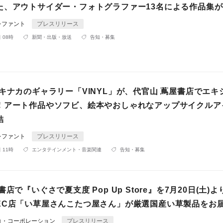
た、アウトサイダー・フォトグラファー13名による作品集
レファント
プレスリリース
 08時
新聞・出版・放送
告知・募集
キナカのギャラリー「VINYL」が、代官山 蔦屋書店でエキ
！アート作品やソフビ、絵本やおしゃれなアップサイクルア
結
レファント
プレスリリース
 11時
エンタテインメント・音楽関連
告知・募集
書店で『いぐさで夏支度 Pop Up Store』を7月20日(土)
EC店「い草屋さんこたつ屋さん」が厳選国産い草製品をお
コ・コーポレーション
プレスリリース