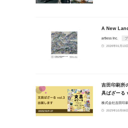
A New La
artless Inc.
プ
2026年01月13日
吉田印刷所
具ばざーる 
株式会社吉田印
2025年10月08日