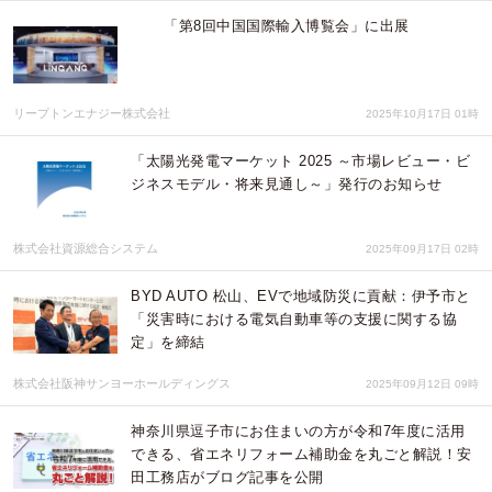
「第8回中国国際輸入博覧会」に出展
リープトンエナジー株式会社
2025年10月17日 01時
「太陽光発電マーケット 2025 ～市場レビュー・ビ
ジネスモデル・将来見通し～」発行のお知らせ
株式会社資源総合システム
2025年09月17日 02時
BYD AUTO 松山、EVで地域防災に貢献：伊予市と
「災害時における電気自動車等の支援に関する協
定」を締結
株式会社阪神サンヨーホールディングス
2025年09月12日 09時
神奈川県逗子市にお住まいの方が令和7年度に活用
できる、省エネリフォーム補助金を丸ごと解説！安
田工務店がブログ記事を公開