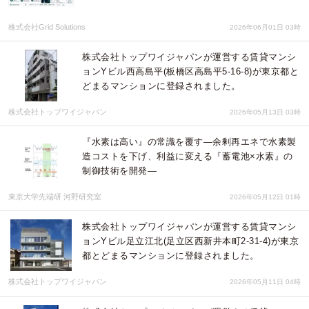
株式会社Grid Solutions
2026年06月01日 03時
株式会社トップワイジャパンが運営する賃貸マンシ
ョンYビル西高島平(板橋区高島平5-16-8)が東京都と
どまるマンションに登録されました。
株式会社トップワイジャパン
2026年05月13日 03時
『水素は高い』の常識を覆す―余剰再エネで水素製
造コストを下げ、利益に変える『蓄電池×水素』の
制御技術を開発―
東京大学先端研 河野研究室
2026年05月12日 01時
株式会社トップワイジャパンが運営する賃貸マンシ
ョンYビル足立江北(足立区西新井本町2-31-4)が東京
都とどまるマンションに登録されました。
株式会社トップワイジャパン
2026年05月11日 04時