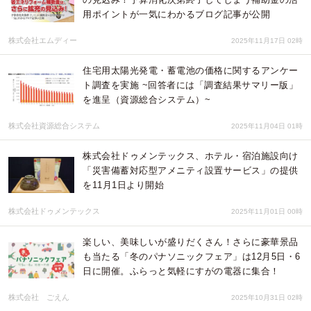
用ポイントが一気にわかるブログ記事が公開
株式会社エムディー
2025年11月17日 02時
住宅用太陽光発電・蓄電池の価格に関するアンケー
ト調査を実施 ~回答者には「調査結果サマリー版」
を進呈（資源総合システム）~
株式会社資源総合システム
2025年11月04日 01時
株式会社ドゥメンテックス、ホテル・宿泊施設向け
「災害備蓄対応型アメニティ設置サービス」の提供
を11月1日より開始
株式会社ドゥメンテックス
2025年11月01日 00時
楽しい、美味しいが盛りだくさん！さらに豪華景品
も当たる「冬のパナソニックフェア」は12月5日・6
日に開催。ふらっと気軽にすがの電器に集合！
株式会社 ごえん
2025年10月31日 02時