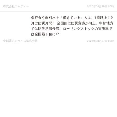
株式会社エムディー
2025年08月29日 05時
保存食や飲料水を「備えている」人は、7割以上！9
月は防災月間！ 全国的に防災意識が向上。中部地方
では防災意識停滞。ローリングストックの実施率で
は全国最下位に!?
中部電力ミライズ株式会社
2025年08月27日 02時
「太陽光発電ビジネスガイド 2025年版 ~第二期大
量導入展開に向けて」 発行のお知らせ （資源総合
システム）
株式会社資源総合システム
2025年08月06日 09時
すがの電器は、パナソニックから優秀な成績をあげ
た系列店に贈られる「2024年度優秀ご販売店様感謝
状贈呈式」で表彰されました。
株式会社 ごえん
2025年07月11日 01時
最新版｜早わかり外構工事・エクステリア一括見積