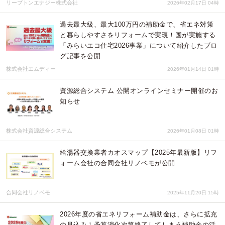
リープトンエナジー株式会社
2026年02月17日 04時
過去最大級、最大100万円の補助金で、省エネ対策
と暮らしやすさをリフォームで実現！国が実施する
「みらいエコ住宅2026事業」について紹介したブロ
グ記事を公開
株式会社エムディー
2026年01月14日 01時
資源総合システム 公開オンラインセミナー開催のお
知らせ
株式会社資源総合システム
2026年01月08日 01時
給湯器交換業者カオスマップ【2025年最新版】リフ
ォーム会社の合同会社リノベモが公開
合同会社リノベモ
2025年11月20日 15時
2026年度の省エネリフォーム補助金は、さらに拡充
の見込み！予算消化次第終了してしまう補助金の活