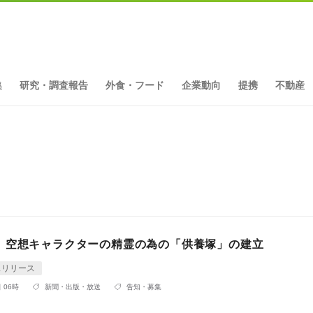
集
研究・調査報告
外食・フード
企業動向
提携
不動産
ト
、空想キャラクターの精霊の為の「供養塚」の建立
スリリース
 06時
新聞・出版・放送
告知・募集