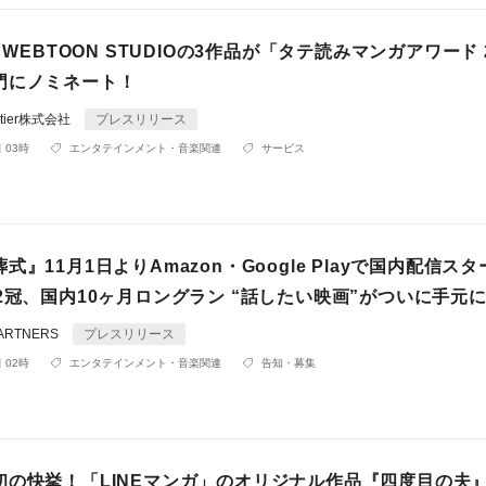
 WEBTOON STUDIOの3作品が「タテ読みマンガアワード 
門にノミネート！
rontier株式会社
プレスリリース
 03時
エンタテインメント・音楽関連
サービス
式』11月1日よりAmazon・Google Playで国内配信ス
2冠、国内10ヶ月ロングラン “話したい映画”がついに手元
ARTNERS
プレスリリース
 02時
エンタテインメント・音楽関連
告知・募集
初の快挙！「LINEマンガ」のオリジナル作品『四度目の夫