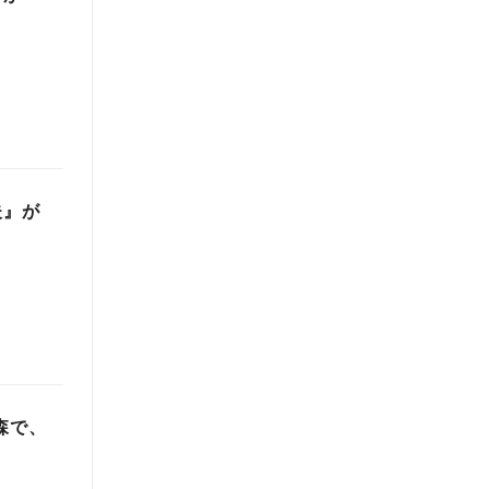
夫』が
森で、