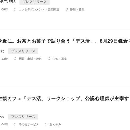
ARTNERS
プレスリリース
 06時
エンタテインメント・音楽関連
告知・募集
身近に。お茶とお菓子で語り合う「デス活」、8月29日鎌倉
かね
プレスリリース
 13時
新聞・出版・放送
告知・募集
生観カフェ「デス活」ワークショップ、公認心理師が主宰す
かね
プレスリリース
 04時
その他サービス
おくやみ