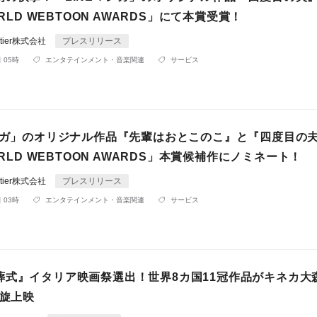
ORLD WEBTOON AWARDS」にて本賞受賞！
rontier株式会社
プレスリリース
 05時
エンタテインメント・音楽関連
サービス
マンガ」のオリジナル作品『先輩はおとこのこ』と『四度目の
WORLD WEBTOON AWARDS」本賞候補作にノミネート！
rontier株式会社
プレスリリース
 03時
エンタテインメント・音楽関連
サービス
葬式』イタリア映画祭選出！世界8カ国11冠作品がキネカ大
凱旋上映