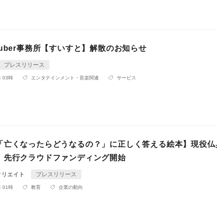
uber事務所【すいすと】解散のお知らせ
プレスリリース
 03時
エンタテインメント・音楽関連
サービス
「亡くなったらどうなるの？」に正しく答える絵本】現役仏
、先行クラウドファンディング開始
クリエイト
プレスリリース
 01時
教育
企業の動向