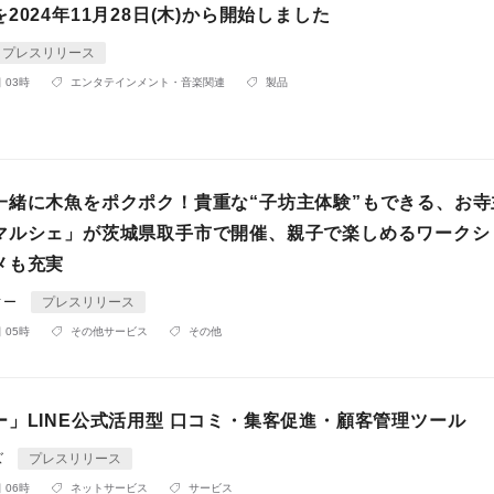
2024年11月28日(木)から開始しました
プレスリリース
 03時
エンタテインメント・音楽関連
製品
一緒に木魚をポクポク！貴重な“子坊主体験”もできる、お寺
マルシェ」が茨城県取手市で開催、親子で楽しめるワークシ
メも充実
ィー
プレスリリース
 05時
その他サービス
その他
ー」LINE公式活用型 口コミ・集客促進・顧客管理ツール
ズ
プレスリリース
 06時
ネットサービス
サービス