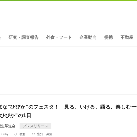
集
研究・調査報告
外食・フード
企業動向
提携
不動産
ト
ばな"ひびか"のフェスタ！ 見る、いける、語る、楽しむー
ひびか"の1日
龍生華道会
プレスリリース
 06時
教育
告知・募集