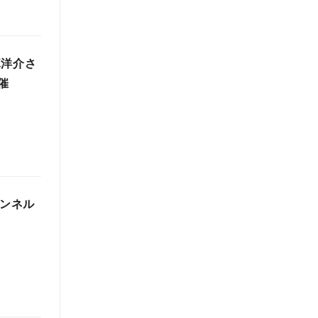
塚洋介さ
催
ャンネル