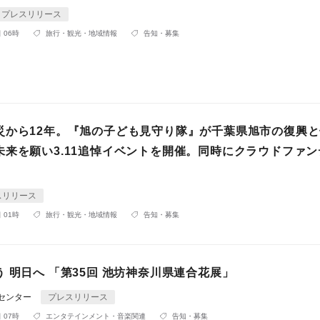
プレスリリース
 06時
旅行・観光・地域情報
告知・募集
災から12年。『旭の子ども見守り隊』が千葉県旭市の復興
未来を願い3.11追悼イベントを開催。同時にクラウドファン
スリリース
 01時
旅行・観光・地域情報
告知・募集
 明日へ 「第35回 池坊神奈川県連合花展」
Rセンター
プレスリリース
 07時
エンタテインメント・音楽関連
告知・募集