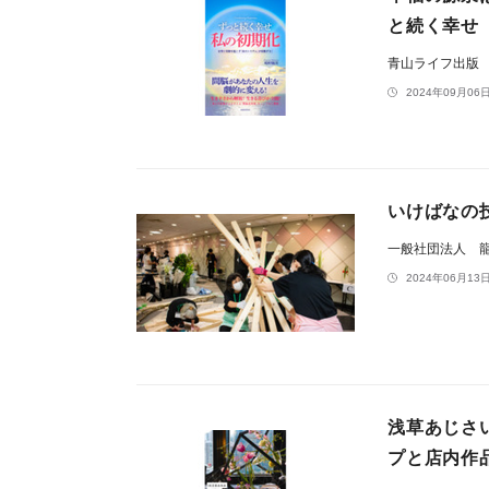
と続く幸せ
青山ライフ出版
2024年09月06日
いけばなの
一般社団法人 
2024年06月13日
浅草あじさ
プと店内作品