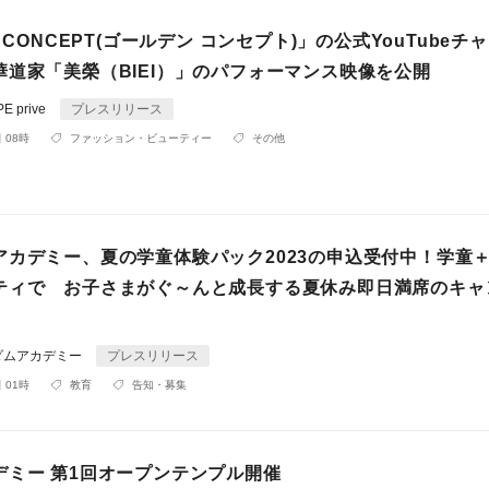
N CONCEPT(ゴールデン コンセプト)」の公式YouTubeチ
華道家「美榮（BIEI）」のパフォーマンス映像を公開
 prive
プレスリリース
 08時
ファッション・ビューティー
その他
アカデミー、夏の学童体験パック2023の申込受付中！学童
ティで お子さまがぐ～んと成長する夏休み即日満席のキャ
ダムアカデミー
プレスリリース
 01時
教育
告知・募集
デミー 第1回オープンテンプル開催