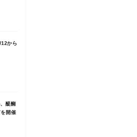
12から
扉、醍醐
どを開催