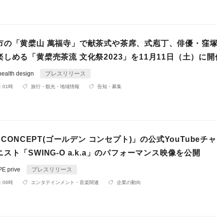
市の「黄檗山 萬福寺」で献茶式や茶席、式庖丁、俳優・窪
しめる「黄檗売茶流 文化祭2023」を11月11日（土）に開
alth design
プレスリリース
 01時
旅行・観光・地域情報
告知・募集
N CONCEPT(ゴールデン コンセプト)」の公式YouTubeチ
スト「SWING-O a.k.a」のパフォーマンス映像を公開
 prive
プレスリリース
 06時
エンタテインメント・音楽関連
企業の動向