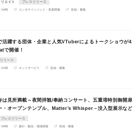
クリエイト
プレスリリース
 04時
エンタテインメント・音楽関連
告知・募集
活躍する団体・企業と人気VTuberによるトークショウが4/
hatで開催！
リリース
 01時
ネットサービス
告知・募集
寺は見所満載～夜間拝観/奉納コンサート、五重塔特別御開
・オープンテンプル、Matter’s Whisper－没入型展示な
プレスリリース
 06時
旅行・観光・地域情報
告知・募集