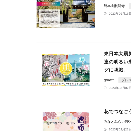
総本山醍醐寺
2023年06月16日
東日本大震
達の明るい
グに挑戦。
growth
プレ
2023年03月02日
花でつなごう
みなとみらいP
2023年02月22日