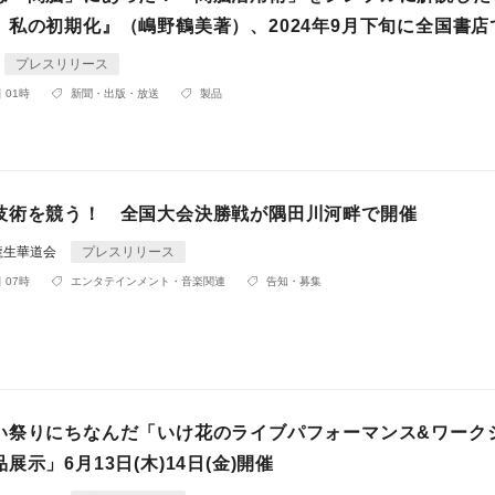
 私の初期化』（嶋野鶴美著）、2024年9月下旬に全国書店
プレスリリース
 01時
新聞・出版・放送
製品
技術を競う！ 全国大会決勝戦が隅田川河畔で開催
龍生華道会
プレスリリース
 07時
エンタテインメント・音楽関連
告知・募集
い祭りにちなんだ「いけ花のライブパフォーマンス&ワーク
展示」6月13日(木)14日(金)開催