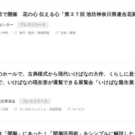
店で開催 花の心 伝える心「第３７回 池坊神奈川県連合花
Rセンター
プレスリリース
 06時
旅行・観光・地域情報
告知・募集
のホールで、古典様式から現代いけばなの大作、くらしに息
で、いけばなの現在形が通覧できる展覧会「いけばな龍生展
龍生華道会
プレスリリース
 11時
エンタテインメント・音楽関連
サービス
は「間脳」にあった！「間脳活用術」をシンプルに解説した