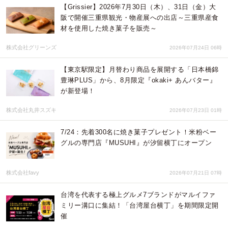
【Grissier】2026年7月30日（木）、31日（金）大
阪で開催三重県観光・物産展への出店～三重県産食
材を使用した焼き菓子を販売～
株式会社グリーンズ
2026年07月24日 06時
【東京駅限定】月替わり商品を展開する「日本橋錦
豊琳PLUS」から、8月限定『okaki+ あんバター』
が新登場！
株式会社丸井スズキ
2026年07月23日 01時
7/24：先着300名に焼き菓子プレゼント！米粉ベー
グルの専門店『MUSUHI』が汐留横丁にオープン
株式会社favy
2026年07月21日 07時
台湾を代表する極上グルメ7ブランドがマルイファ
ミリー溝口に集結！「台湾屋台横丁」を期間限定開
催