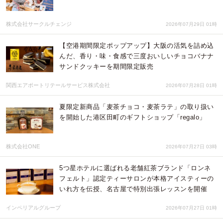
株式会社サークルチェンジ
2026年07月29日 01時
【空港期間限定ポップアップ】大阪の活気を詰め込
んだ、香り・味・食感で三度おいしいチョコバナナ
サンドクッキーを期間限定販売
関西エアポートリテールサービス株式会社
2026年07月28日 01時
夏限定新商品「麦茶チョコ・麦茶ラテ」の取り扱い
を開始した港区田町のギフトショップ「regalo」
株式会社ONE
2026年07月27日 03時
5つ星ホテルに選ばれる老舗紅茶ブランド「ロンネ
フェルト」認定ティーサロンが本格アイスティーの
いれ方を伝授、名古屋で特別出張レッスンを開催
インペリアルグループ
2026年07月27日 01時