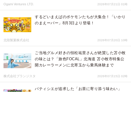
Ogami Ventures LTD.
2026年07月21日 01時
するどいまえばのポケモンたちが大集合！「いかり
のまえーバー」8月3日より登場！
北陸製菓株式会社
2026年07月20日 10時
ご当地グルメ好きの恒松祐里さんが絶賛した苫小牧
の味とは？「旅色FOCAL」北海道 苫小牧市特集公
開カレーラーメンに北寄玉から乗馬体験まで
株式会社ブランジスタ
2026年07月15日 02時
パティシエが追求した「お茶に寄り添う味わい」
――和洋のフレーバーが楽しめる焼き菓子ブランド
「谷六茶菓」の一部商品が、ポイ活サイトPotatoに
登場
Potato
2026年07月07日 02時
【大ヒット御礼！】おかげさまでシリーズ第5弾！