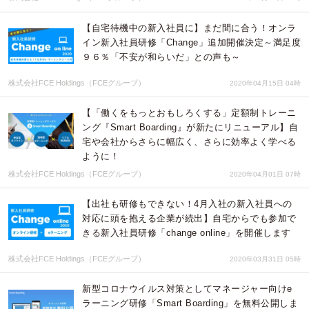
【自宅待機中の新入社員に】まだ間に合う！オンラ
イン新入社員研修「Change」追加開催決定～満足度
９６％「不安が和らいだ」との声も～
株式会社FCE Holdings（FCEグループ）
2020年04月15日 04時
【「働くをもっとおもしろくする」定額制トレーニ
ング『Smart Boarding』が新たにリニューアル】自
宅や会社からさらに幅広く、さらに効率よく学べる
ように！
株式会社FCE Holdings（FCEグループ）
2020年04月01日 07時
【出社も研修もできない！4月入社の新入社員への
対応に頭を抱える企業が続出】自宅からでも参加で
きる新入社員研修「change online」を開催します
株式会社FCE Holdings（FCEグループ）
2020年03月31日 05時
新型コロナウイルス対策としてマネージャー向けe
ラーニング研修「Smart Boarding」を無料公開しま