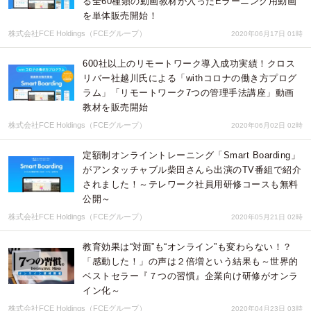
る全60種類の動画教材が入ったEラーニング用動画
を単体販売開始！
株式会社FCE Holdings（FCEグループ）
2020年06月17日 01時
600社以上のリモートワーク導入成功実績！クロス
リバー社越川氏による「withコロナの働き方プログ
ラム」「リモートワーク7つの管理手法講座」動画
教材を販売開始
株式会社FCE Holdings（FCEグループ）
2020年06月02日 02時
定額制オンライントレーニング「Smart Boarding」
がアンタッチャブル柴田さんら出演のTV番組で紹介
されました！～テレワーク社員用研修コースも無料
公開～
株式会社FCE Holdings（FCEグループ）
2020年05月21日 02時
教育効果は“対面”も“オンライン”も変わらない！？
「感動した！」の声は２倍増という結果も～世界的
ベストセラー『７つの習慣』企業向け研修がオンラ
イン化～
株式会社FCE Holdings（FCEグループ）
2020年04月23日 03時