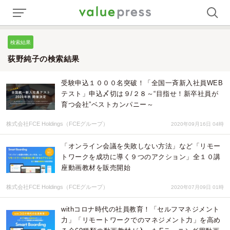
検索結果
荻野純子の検索結果
受験申込１０００名突破！「全国一斉新入社員WEB
テスト」申込〆切は９/２８～“目指せ！新卒社員が
育つ会社”ベストカンパニー～
株式会社FCE Holdings（FCEグループ）
2020年09月16日 04時
「オンライン会議を失敗しない方法」など「リモー
トワークを成功に導く９つのアクション」全１０講
座動画教材を販売開始
株式会社FCE Holdings（FCEグループ）
2020年07月09日 01時
withコロナ時代の社員教育！「セルフマネジメント
力」「リモートワークでのマネジメント力」を高め