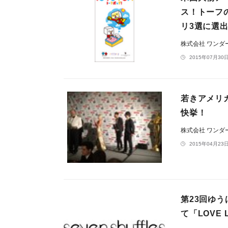
ス！トーフ
リ3選に選
株式会社 ワン
2015年07月30日
若きアメリ
快挙！
株式会社 ワン
2015年04月23日
第23回ゆう
て「LOVE 