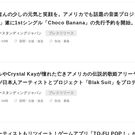
ほんの少しの元気と笑顔を。アメリカでも話題の音楽プロジ
uit」遂に1stシングル「Choco Banana」の先行予約を開始
ダースタンディングジャパン
プレスリリース
 03時
新聞・出版・放送
告知・募集
やCrystal Kayが憧れた亡きアメリカの伝説的歌姫アリー
日本人アーティストとプロジェクト「Blak Suit」をプロ
ダースタンディングジャパン
プレスリリース
 04時
新聞・出版・放送
告知・募集
ティストもリツイート！ゲームアプリ「TO-FU POP！」