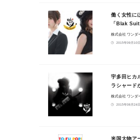
働く女性に
「Blak S
株式会社 ワン
2015年09月10日
宇多田ヒカル
ラシャードが
株式会社 ワン
2015年08月24日
米国大物アー