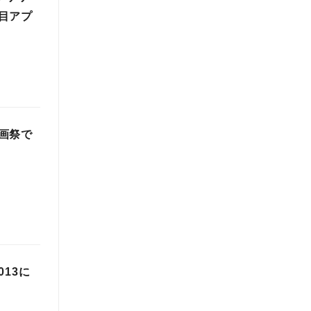
目アプ
画祭で
013に