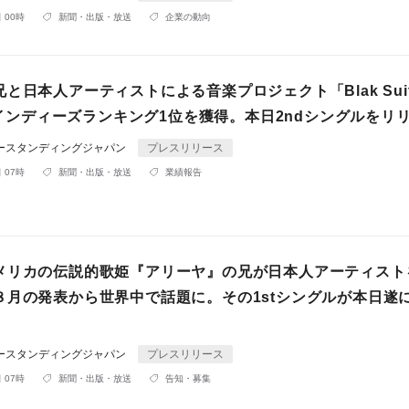
 00時
新聞・出版・放送
企業の動向
と日本人アーティストによる音楽プロジェクト「Blak Sui
ITインディーズランキング1位を獲得。本日2ndシングルをリ
ダースタンディングジャパン
プレスリリース
 07時
新聞・出版・放送
業績報告
メリカの伝説的歌姫『アリーヤ』の兄が日本人アーティスト
８月の発表から世界中で話題に。その1stシングルが本日遂
ダースタンディングジャパン
プレスリリース
 07時
新聞・出版・放送
告知・募集