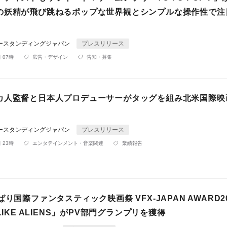
の妖精が飛び跳ねるポップな世界観とシンプルな操作性で注
出
ダースタンディングジャパン
プレスリリース
 07時
広告・デザイン
告知・募集
カ人監督と日本人プロデューサーがタッグを組み北米国際映
ダースタンディングジャパン
プレスリリース
 23時
エンタテインメント・音楽関連
業績報告
ばり国際ファンタスティック映画祭 VFX-JAPAN AWARD2
LIKE ALIENS」がPV部門グランプリを獲得