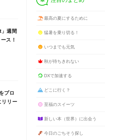
注目のまとめ
最高の夏にするために
t」週間
猛暑を乗り切る！
リース！
いつまでも元気
秋が待ちきれない
DXで加速する
どこに行く？
をプロ
にリリー
至福のスイーツ
新しい本（世界）に出会う
今日のごちそう探し