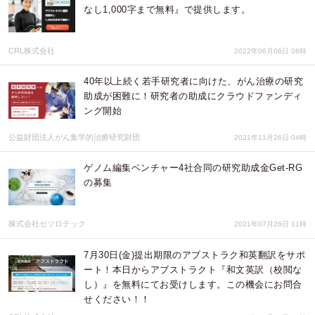
なし1,000字まで無料』で提供します。
CRL株式会社
2022年06月06日 06時
40年以上続く若手研究者に向けた、がん治療の研究
助成が困難に！研究者の助成にクラウドファンディ
ング開始
公益財団法人がん集学的治療研究財団
2021年11月26日 04時
ゲノム編集ベンチャー4社合同の研究助成金Get-RG
の募集
株式会社セツロテック
2021年07月26日 11時
​7月30日(金)提出期限のアブストラク和英翻訳をサポ
ート！本日からアブストラクト『和文英訳（校閲な
し）』を無料にてお受けします。この機会にお問合
せください！！