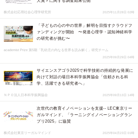
大賞＞に関する調査結果公開
株式会社応用社会心理学研究所
2025年11月28日 02時
「子どもの心の中の世界」解明を目指すクラウドフ
ァンディングが開始 〜発達心理学・認知神経科学
の研究者が挑む〜
academist Prize 第5期「乳幼児の内なる世界を読み解く」研究チーム
2025年09月29日 04時
サイエンスアゴラ2025で科学技術の持続的な発展に
向けて対話の場日本科学振興協会「信頼される科
学、活躍できる研究者へ」
ＮＰＯ法人日本科学振興協会
2025年09月13日 14時
次世代の教育イノベーションを支援-- LEC東京リー
ガルマインド、「ラーニングイノベーショングラン
プリ2025」に協賛
株式会社東京リーガルマインド
2025年04月23日 01時