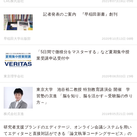
CRL株式会社
2021年07月19日 05時
記者発表のご案内 『早稲田新書』創刊
早稲田大学出版部
2020年10月13日 08時
「5日間で微積分をマスターする」など夏期集中授
業受講申込受付中
東京理学会社
2020年08月03日 15時
東京大学 池谷裕二教授 特別教育講演会 開催 学
習塾の京進 「脳を知り、脳を活かす～受験脳の作り
方～」
株式会社京進
2019年05月21日 06時
研究者支援ブランドのエディテージ、オンライン会議システムを用い
てエディターと直接対話ができる「論文執筆コーチングサービス」の