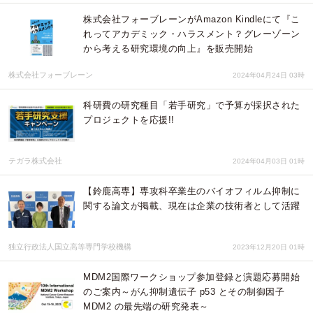
株式会社フォーブレーンがAmazon Kindleにて『こ
れってアカデミック・ハラスメント？グレーゾーン
から考える研究環境の向上』を販売開始
株式会社フォーブレーン
2024年04月24日 03時
科研費の研究種目「若手研究」で予算が採択された
プロジェクトを応援!!
テガラ株式会社
2024年04月03日 01時
【鈴鹿高専】専攻科卒業生のバイオフィルム抑制に
関する論文が掲載、現在は企業の技術者として活躍
独立行政法人国立高等専門学校機構
2023年12月20日 01時
MDM2国際ワークショップ参加登録と演題応募開始
のご案内～がん抑制遺伝子 p53 とその制御因子
MDM2 の最先端の研究発表～