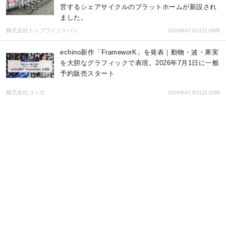
営するシェアサイクルのプラットホームが新設され
ました。
株式会社トップワイジャパン
2026年07月01日 08時
echino新作「FrameworK」を発表｜動物・波・果実
を大胆なグラフィックで表現。2026年7月1日に一般
予約販売スタート
株式会社コッカ
2026年07月01日 02時
「コンテンポラリーダンスでミステリーは表現でき
るのか？」アガサ・クリスティ原作『招かれざる
客』－通りすがりの死神－再演
DANCE PROJECT 218.
2026年07月01日 00時
書を、身にまとう。現代破体書家・游高、HATAIア
ートウェア第1弾「TSUKIYO tee」「RED
DRAGON tee」を7月1日発売
松本書道会銀座ルーム
2026年06月30日 23時