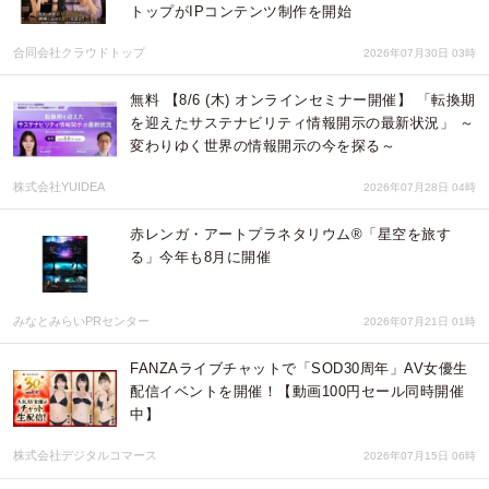
トップがIPコンテンツ制作を開始
合同会社クラウドトップ
2026年07月30日 03時
無料 【8/6 (木) オンラインセミナー開催】 「転換期
を迎えたサステナビリティ情報開示の最新状況」 ～
変わりゆく世界の情報開示の今を探る～
株式会社YUIDEA
2026年07月28日 04時
赤レンガ・アートプラネタリウム®「星空を旅す
る」今年も8月に開催
みなとみらいPRセンター
2026年07月21日 01時
FANZAライブチャットで「SOD30周年」AV女優生
配信イベントを開催！【動画100円セール同時開催
中】
株式会社デジタルコマース
2026年07月15日 06時