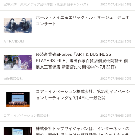
宝塚大学 東京メディア芸術学部（東京新宿キャンパス）
2026年07月14日 03時
ポール・メイエ＆エリック・ル・サージュ デュオ
コンサート
ArTRANDOM
2026年07月12日 15時
経済産業省&Forbes「ART & BUSINESS
PLAYERS FILE」選出作家百貨店個展松岡智子 個
展京王百貨店 新宿店にて開催中(〜7月22日)
wille株式会社
2026年07月09日 05時
コア・イノベーション株式会社、第19期イノベーシ
ョンミーティングを9月4日に一般公開
コア・イノベーション株式会社
2026年07月09日 02時
株式会社トップワイジャパンは、インターネットの
安心・安全利用に向けた啓発活動「e-ネットキャラ