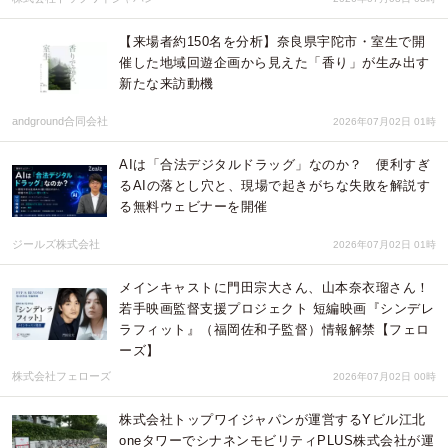
【来場者約150名を分析】奈良県宇陀市・室生で開
催した地域回遊企画から見えた「香り」が生み出す
新たな来訪動機
andground合同会社
2026年07月02日 01時
AIは「合法デジタルドラッグ」なのか？ 便利すぎ
るAIの落とし穴と、現場で起きがちな失敗を解説す
る無料ウェビナーを開催
ジールズ株式会社
2026年07月02日 01時
メインキャストに門田宗大さん、山本奈衣瑠さん！
若手映画監督支援プロジェクト 短編映画『シンデレ
ラフィット』（福岡佐和子監督）情報解禁【フェロ
ーズ】
株式会社フェローズ
2026年07月02日 00時
株式会社トップワイジャパンが運営するYビル江北
oneタワーでシナネンモビリティPLUS株式会社が運