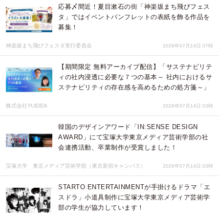
応募〆間近！夏目漱石の街「神楽坂まち飛びフェス
タ」ではイベントパンフレットの表紙を飾る作品を
募集！
神楽坂まち飛びフェスタ実行委員会
2026年07月14日 07時
【期間限定 無料アーカイブ配信】「サステナビリテ
ィの社内浸透に必要な７つの基本～ 社内におけるサ
ステナビリティの存在感を高めるための処方箋～」
株式会社YUIDEA
2026年07月14日 03時
韓国のデザインアワード「IN:SENSE DESIGN
AWARD」にて宝塚大学東京メディア芸術学部の社
会連携活動、卒業制作が受賞しました！
宝塚大学 東京メディア芸術学部（東京新宿キャンパス）
2026年07月14日 03時
STARTO ENTERTAINMENTが手掛けるドラマ「エ
スドラ」小道具制作に宝塚大学東京メディア芸術学
部の学生が協力しています！