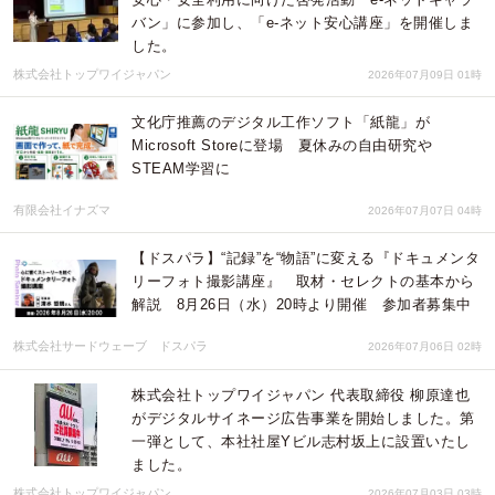
バン」に参加し、「e-ネット安心講座」を開催しま
した。
株式会社トップワイジャパン
2026年07月09日 01時
文化庁推薦のデジタル工作ソフト「紙龍」が
Microsoft Storeに登場 夏休みの自由研究や
STEAM学習に
有限会社イナズマ
2026年07月07日 04時
【ドスパラ】“記録”を“物語”に変える『ドキュメンタ
リーフォト撮影講座』 取材・セレクトの基本から
解説 8月26日（水）20時より開催 参加者募集中
株式会社サードウェーブ ドスパラ
2026年07月06日 02時
株式会社トップワイジャパン 代表取締役 柳原達也
がデジタルサイネージ広告事業を開始しました。第
一弾として、本社社屋Yビル志村坂上に設置いたし
ました。
株式会社トップワイジャパン
2026年07月03日 03時