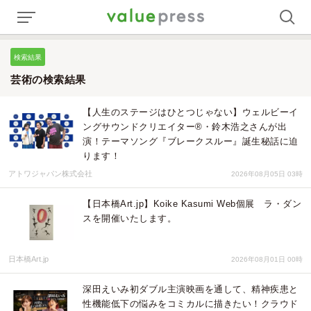
検索結果
芸術の検索結果
【人生のステージはひとつじゃない】ウェルビーイ
ングサウンドクリエイター®・鈴木浩之さんが出
演！テーマソング『ブレークスルー』誕生秘話に迫
ります！
アトワジャパン株式会社
2026年08月05日 03時
【日本橋Art.jp】Koike Kasumi Web個展 ラ・ダン
スを開催いたします。
日本橋Art.jp
2026年08月01日 00時
深田えいみ初ダブル主演映画を通して、精神疾患と
性機能低下の悩みをコミカルに描きたい！クラウド