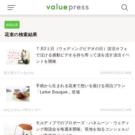
検索結果
花束の検索結果
７月2１日（ウェディングビデオの日）涙活カフェ
で泣ける感動ビデオを持ち寄って涙を流す涙活イベ
ントを開催
涙と旅カフェあかね
2026年07月21日 06時
手紙から生まれる花束で想いを届ける宿泊プラン
「Letter Bouquet」登場
みなとみらいPRセンター
2026年06月30日 04時
モルディブでのプロポーズ・ハネムーン・ウェディ
ング相談会を毎週末開催。現地を知るコンシェルジ