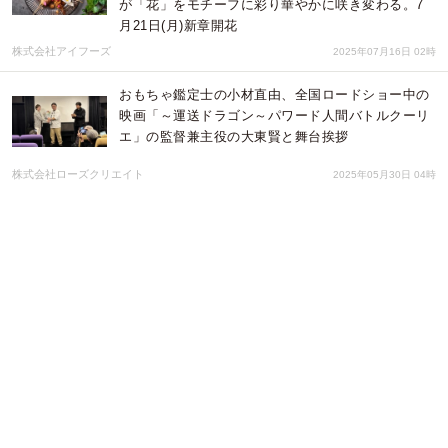
が「花」をモチーフに彩り華やかに咲き変わる。7
月21日(月)新章開花
株式会社アイフーズ
2025年07月16日 02時
おもちゃ鑑定士の小材直由、全国ロードショー中の
映画「～運送ドラゴン～パワード人間バトルクーリ
エ」の監督兼主役の大東賢と舞台挨拶
株式会社ローズクリエイト
2025年05月30日 04時
台湾の異才・謝明諺が、山崎比呂志、大友良英、須
川崇志と共に刻む、21世紀の弩級ライブ音源が7月2
日全国リリース。6月23日〜25日、発売記念ツアー
を開催。
Point.合同会社
2025年05月21日 03時
上品なグラデーションが魅力の母の日限定フラワー
ギフト「Gentle Glow」新登場
株式会社ユー花園
2025年04月30日 04時