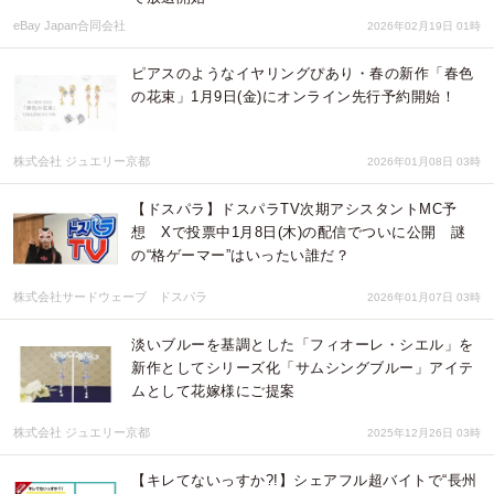
eBay Japan合同会社
2026年02月19日 01時
ピアスのようなイヤリングぴあり・春の新作「春色
の花束」1月9日(金)にオンライン先行予約開始！
株式会社 ジュエリー京都
2026年01月08日 03時
【ドスパラ】ドスパラTV次期アシスタントMC予
想 Xで投票中1月8日(木)の配信でついに公開 謎
の“格ゲーマー”はいったい誰だ？
株式会社サードウェーブ ドスパラ
2026年01月07日 03時
淡いブルーを基調とした「フィオーレ・シエル」を
新作としてシリーズ化「サムシングブルー」アイテ
ムとして花嫁様にご提案
株式会社 ジュエリー京都
2025年12月26日 03時
【キレてないっすか?!】シェアフル超バイトで“長州