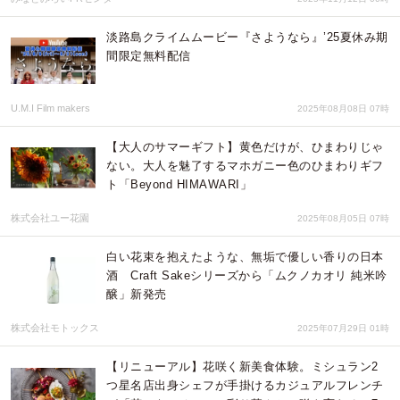
淡路島クライムムービー『さようなら』’25夏休み期
間限定無料配信
U.M.I Film makers
2025年08月08日 07時
【大人のサマーギフト】黄色だけが、ひまわりじゃ
ない。大人を魅了するマホガニー色のひまわりギフ
ト「Beyond HIMAWARI」
株式会社ユー花園
2025年08月05日 07時
白い花束を抱えたような、無垢で優しい香りの日本
酒 Craft Sakeシリーズから「ムクノカオリ 純米吟
醸」新発売
株式会社モトックス
2025年07月29日 01時
【リニューアル】花咲く新美食体験。ミシュラン2
つ星名店出身シェフが手掛けるカジュアルフレンチ