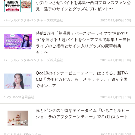
小力キレさせ”バイトを募集〜西口プロレスファン必
見！選手のサインとグッズをプレゼント〜
パーソルデジタルベンチャーズ株式会社
2025年12月05日 05時
時給1万円「芹澤優」バースデーライブで“おめでと
う”を届ける！超バイトをシェアフルで募集！〜当日
ライブのご招待とサイン入りグッズの豪華特典
も！〜
パーソルデジタルベンチャーズ株式会社
2025年11月19日 01時
Qoo10のインナービューティー、はじまる。新TV-
CM「内側ピカピカ、らしさキラキラ。」篇が全国
でオンエア
eBay Japan合同会社
2025年11月17日 03時
赤とピンクの可憐なティータイム「いちごとルビー
ショコラのアフタヌーンティー」12/1(月)スタート
みなとみらいPRセンター
2025年11月12日 00時