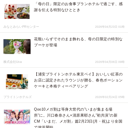
「母の日」限定のお食事プランホテルで過ごす、感
謝を伝える特別なひととき
みなとみらいPRセンター
2026年04月23日 01時
花瓶いらずでそのまま飾れる、母の日限定の特別な
ブーケが登場
株式会社Uca
2026年04月06日 09時
【浦安ブライトンホテル東京ベイ】おいしい紅茶の
お店に認定されたラウンジが贈る、春色ポーション
ケーキと本格ティーペアリング
ブライトンホテルズ
2026年02月24日 05時
Qoo10メガ割は等身大世代の”いまが集まる場
所”に。川口春奈さん×清原果耶さん”初共演”の新
CM「いまだ、メガ割」篇2月23日(月・祝)より全国
で放送開始