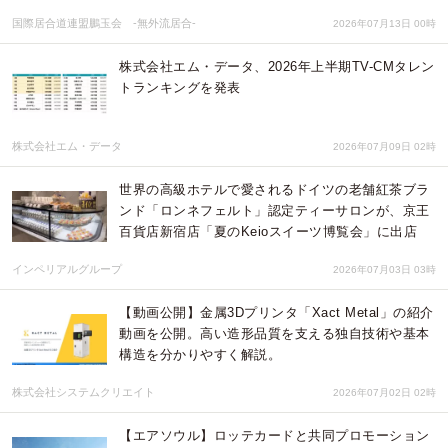
国際居合道連盟鵬玉会 -無外流居合-
2026年07月13日 00時
株式会社エム・データ、2026年上半期TV-CMタレン
トランキングを発表
株式会社エム・データ
2026年07月09日 02時
世界の高級ホテルで愛されるドイツの老舗紅茶ブラ
ンド「ロンネフェルト」認定ティーサロンが、京王
百貨店新宿店「夏のKeioスイーツ博覧会」に出店
インペリアルグループ
2026年07月03日 03時
【動画公開】金属3Dプリンタ「Xact Metal」の紹介
動画を公開。高い造形品質を支える独自技術や基本
構造を分かりやすく解説。
株式会社システムクリエイト
2026年07月02日 02時
【エアソウル】ロッテカードと共同プロモーション