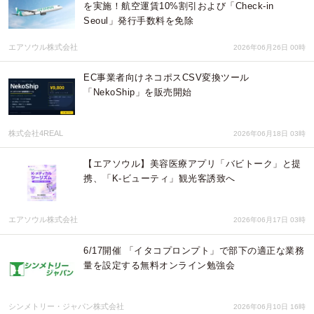
を実施！航空運賃10%割引および「Check-in
Seoul」発行手数料を免除
エアソウル株式会社
2026年06月26日 00時
EC事業者向けネコポスCSV変換ツール
「NekoShip」を販売開始
株式会社4REAL
2026年06月18日 03時
【エアソウル】美容医療アプリ「バビトーク」と提
携、「K-ビューティ」観光客誘致へ
エアソウル株式会社
2026年06月17日 03時
6/17開催 「イタコプロンプト」で部下の適正な業務
量を設定する無料オンライン勉強会
シンメトリー・ジャパン株式会社
2026年06月10日 16時