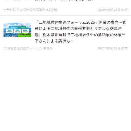
一般社団法人海外留学協議会（JAOS）
2026年05月25日 04時
「二地域居住推進フォーラム2026」開催の案内～官
民による二地域居住の事例共有とリアルな交流の
場。栃木県那須町で二地域居住中の落語家の林家三
平さんによる講演も～
二地域居住推進フォーラム 事務局
2026年05月21日 02時
ノベルティOEMを手掛ける大同至高株式会社が、
『オーロラレプリカチケット』を新商品として発
表。大人気のレプリカチケットに高級感のある新タ
イプが仲間入りしました。
大同至高株式会社
2026年05月20日 01時
愛犬も、富裕層も、企業接待も。富士山静岡空港を
起点とした、プライベートジェットによる沖縄ラグ
ジュアリートラベルプログラムを2026年5月19日よ
り展開
アニバーサリーエージェント
2026年05月19日 01時