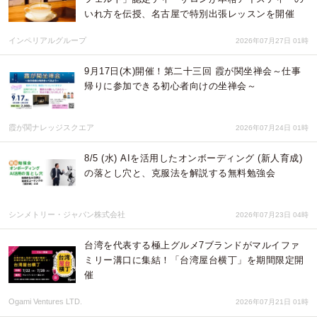
いれ方を伝授、名古屋で特別出張レッスンを開催
インペリアルグループ
2026年07月27日 01時
9月17日(木)開催！第二十三回 霞が関坐禅会～仕事
帰りに参加できる初心者向けの坐禅会～
霞が関ナレッジスクエア
2026年07月24日 01時
8/5 (水) AIを活用したオンボーディング (新人育成)
の落とし穴と、克服法を解説する無料勉強会
シンメトリー・ジャパン株式会社
2026年07月23日 04時
台湾を代表する極上グルメ7ブランドがマルイファ
ミリー溝口に集結！「台湾屋台横丁」を期間限定開
催
Ogami Ventures LTD.
2026年07月21日 01時