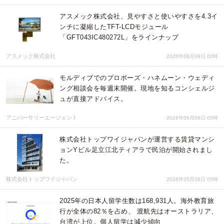
アスメック株式会社、見やすさと使いやすさを4.3イ
ンチに凝縮したTFT-LCDモジュール
「GFT043IC480272L」をラインナップ
アスメック株式会社
2026年06月09日 00時
モルディブでのプロポーズ・ハネムーン・ウェディ
ング相談会を毎週末開催。現地を知るコンシェルジ
ュが直接アドバイス。
アニバーサリーエージェント
2026年06月08日 05時
株式会社トップワイジャパンが運営する賃貸マンシ
ョンYビル足立江北ティアラで民泊が開始されまし
た。
株式会社トップワイジャパン
2026年05月26日 05時
2025年の日本人留学生数は168,931人。海外教育旅
行が全体の82％を占め、 渡航先はオーストラリア、
台湾が上位。個人留学は減少傾向