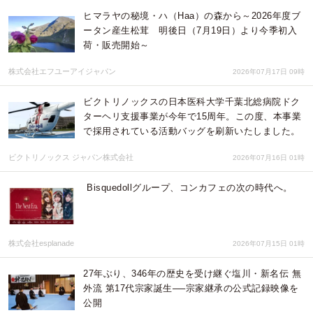
ヒマラヤの秘境・ハ（Haa）の森から～2026年度ブ
ータン産生松茸 明後日（7月19日）より今季初入
荷・販売開始～
株式会社エフユーアイジャパン
2026年07月17日 09時
ビクトリノックスの日本医科大学千葉北総病院ドク
ターヘリ支援事業が今年で15周年。この度、本事業
で採用されている活動バッグを刷新いたしました。
ビクトリノックス ジャパン株式会社
2026年07月16日 01時
Bisquedollグループ、コンカフェの次の時代へ。
株式会社esplanade
2026年07月15日 01時
27年ぶり、346年の歴史を受け継ぐ塩川・新名伝 無
外流 第17代宗家誕生──宗家継承の公式記録映像を
公開