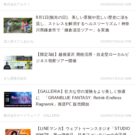
株式会社アルティ
2026年08月03日 02時
8月1日(観光の日)、美しい景観や悲しい歴史に涙を
流し、ストレスを解消するヘルスツーリズム！神奈
川県鎌倉市で「鎌倉涙活ツアー」を実施
涙と旅カフェあかね
2026年07月31日 07時
【限定3組】越後湯沢 廃校活用・自走型ローカルビ
ジネス視察ツアー開催
きら星株式会社
2026年07月31日 06時
【GALLERIA】壮大な空の冒険をより美しく快適
に 「GRANBLUE FANTASY: Relink-Endless
Ragnarok」推奨PC 販売開始
株式会社サードウェーブ GALLERIA
2026年07月31日 05時
【LINEマンガ】ウェブトゥーンスタジオ「STUDIO
WHITE」第一弾作品 日本ファンタジーの金字塔