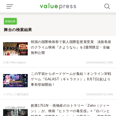
検索結果
舞台の検索結果
韓国の国際映画祭で新人国際監督賞受賞 淡路島発
のクライム映画『さようなら』を2週間限定・全編
無料公開
U.M.I Film makers
2026年08月08日 00時
この宇宙からボードゲームが集結！オンライン対戦
ゲーム『GALAST（ギャラスト）』8月7日(金)より
事前登録開始！
イヴセンス株式会社
2026年08月07日 04時
創業1751年・燕物産のカトラリー「Zehn（ジィー
ン）」が、映画『ヒトラーの毒見役』×『白パンと