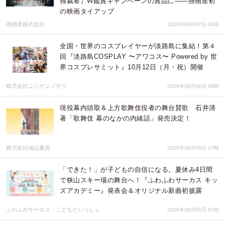
独裁者』W鑑賞キャンペーンの賞品に——燕物産初
の映画タイアップ
燕物産株式会社
2026年08月07日 02時
全国・世界のコスプレイヤーが淡路島に集結！第４
回『淡路島COSPLAY 〜アワコス〜 Powered by 世
界コスプレサミット』10月12日（月・祝）開催
株式会社ニジゲンノモリ
2026年08月06日 09時
現役幕内頭取＆上方歌舞伎役者の舞台賛歌 石井清
著「歌舞伎 幕のなかの内緒話」発売決定！
株式会社城山書房
2026年08月05日 17時
「できた！」が子どもの自信になる。夏休み4日間
で狭山スキー場の舞台へ！『ふわふわサーカス キッ
ズアカデミー』発表会＆オリジナル新曲初披露
ふわふわサーカス こどもといっしょ
2026年08月05日 02時