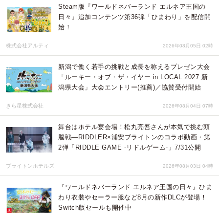
Steam版『ワールドネバーランド エルネア王国の
日々』追加コンテンツ第36弾「ひまわり」を配信開
始！
株式会社アルティ
2026年08月05日 02時
新潟で働く若手の挑戦と成長を称えるプレゼン大会
「ルーキー・オブ・ザ・イヤー in LOCAL 2027 新
潟県大会」大会エントリー(推薦)／協賛受付開始
きら星株式会社
2026年08月04日 07時
舞台はホテル宴会場！松丸亮吾さんが本気で挑む頭
脳戦—RIDDLER×浦安ブライトンのコラボ動画・第
2弾「RIDDLE GAME -リドルゲーム-」7/31公開
ブライトンホテルズ
2026年08月03日 04時
『ワールドネバーランド エルネア王国の日々』ひま
わり衣装やセーラー服など8月の新作DLCが登場！
Switch版セールも開催中