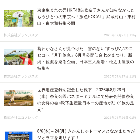
東京生まれの元HKT48矢吹奈子さんが知らなかった
もうひとつの東京へ「旅色FOCAL」武蔵村山・東村
山・東大和特集公開
株式会社ブランジスタ
2026年07月27日 11時
葵わかなさんが見つけた、雪のない“すっぴん”のニ
セコへ「月刊旅色」8月号公開仙台七夕まつり、新
潟・佐渡を巡る企画、日本三大薬湯・松之山温泉の
特集も
株式会社ブランジスタ
2026年07月27日 11時
世界遺産登録を記念した靴下 2026年8月26日
（水）奈良公園バスターミナルにて発表会開催奈良
の女将の会×靴下生産量日本一の産地が紡ぐ“旅の足
元”
株式会社エコノレッグ
2026年07月26日 01時
8/6(木)～24(月) きかんしゃトーマスとなかまたちが
ジオラマを走ります！