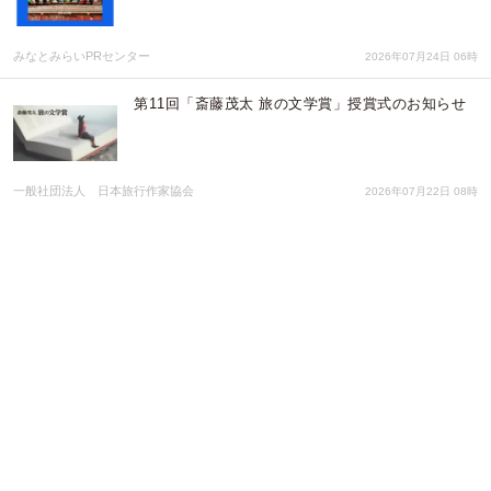
みなとみらいPRセンター
2026年07月24日 06時
第11回「斎藤茂太 旅の文学賞」授賞式のお知らせ
一般社団法人 日本旅行作家協会
2026年07月22日 08時
『NARUTO＆BORUTO 忍里』 波の国の激闘、再
び！再不斬・カカシ誕生日記念『コピー忍者カカシ
からの試練 ～再不斬を超えろ！～』
株式会社ニジゲンノモリ
2026年07月22日 06時
千葉県我孫子市のご当地作品「がそんし!! ～エスパ
ー少女と忍者の我孫子物語～」の4コマ漫画連載開
始!!
一般社団法人超普通
2026年07月22日 05時