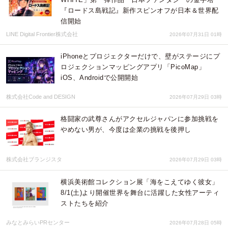
『ロードス島戦記』新作スピンオフが日本＆世界配
信開始
LINE Digital Frontier株式会社
2026年07月31日 01時
iPhoneとプロジェクターだけで、壁がステージにプ
ロジェクションマッピングアプリ「PicoMap」
iOS、Androidで公開開始
株式会社Code and DESIGN
2026年07月29日 03時
格闘家の武尊さんがアクセルジャパンに参加挑戦を
やめない男が、今度は企業の挑戦を後押し
株式会社ブランジスタ
2026年07月29日 03時
横浜美術館コレクション展「海をこえてゆく彼女」
8/1(土)より開催世界を舞台に活躍した女性アーティ
ストたちを紹介
みなとみらいPRセンター
2026年07月28日 05時