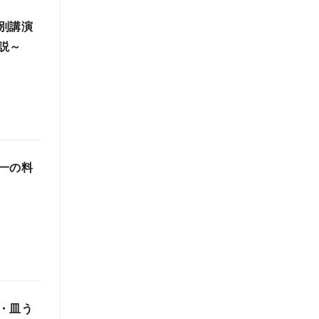
別講演
説～
一の料
・皿う