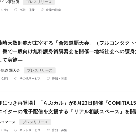
ザイン事務所
プレスリリース
 07時
金融・保険
企業の動向
藤崎天敬師範が主宰する「合気道覇天会」（フルコンタクト
十番で一般向け無料護身術講習会を開催―地域社会への護身
して実施―
気道 覇天会
プレスリリース
 02時
その他サービス
告知・募集
につき再登場】「らぶカル」が8月23日開催「COMITIA1
エイターの電子配信を支援する「リアル相談スペース」を開
ルコマース
プレスリリース
 01時
ネットサービス
告知・募集