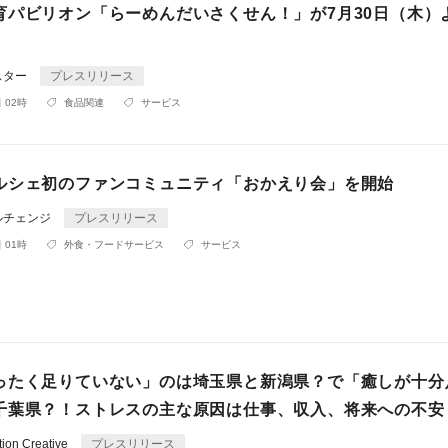
育パビリオン「らーめんだいさくせん！」が7月30日（木）
スター
プレスリリース
 02時
食品関連
サービス
ルシェ初のファンコミュニティ「おかえり会」を開始
ルチェンジ
プレスリリース
 01時
外食・フードサービス
サービス
ったく足りていない」のは埼玉県と新潟県？で「癒しが十分
千葉県？！ストレスの主な原因は仕事、収入、将来への不安
on Creative
プレスリリース