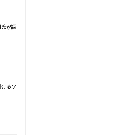
門氏が語
掛けるソ