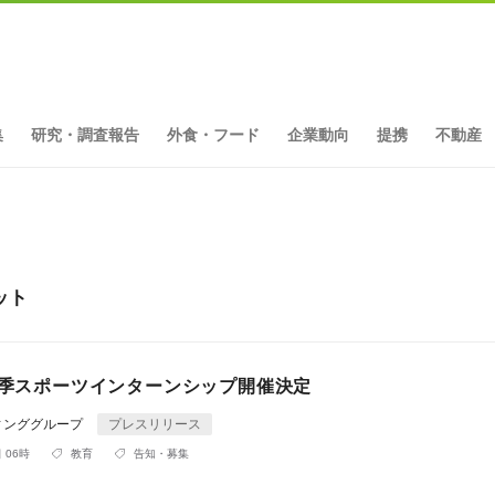
集
研究・調査報告
外食・フード
企業動向
提携
不動産
ット
度秋季スポーツインターンシップ開催決定
ィンググループ
プレスリリース
 06時
教育
告知・募集