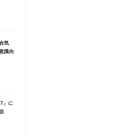
合気
意識向
57」に
設