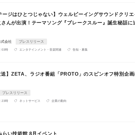
テージはひとつじゃない】ウェルビーイングサウンドクリエ
之さんが出演！テーマソング『ブレークスルー』誕生秘話に
株式会社
プレスリリース
 03時
エンタテインメント・音楽関連
告知・募集
土)放送】ZETA、ラジオ番組「PROTO」のスピンオフ特別企
プレスリリース
 23時
ネットサービス
企業の動向
みらい技術館 8月イベント