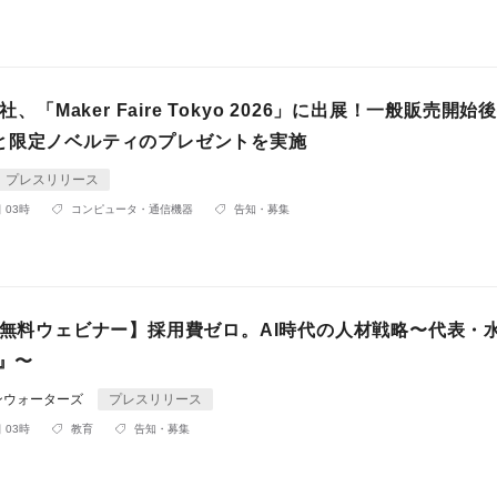
会社、「Maker Faire Tokyo 2026」に出展！一般販売開
と限定ノベルティのプレゼントを実施
プレスリリース
 03時
コンピュータ・通信機器
告知・募集
催・無料ウェビナー】採用費ゼロ。AI時代の人材戦略〜代表・
k』〜
ンウォーターズ
プレスリリース
 03時
教育
告知・募集