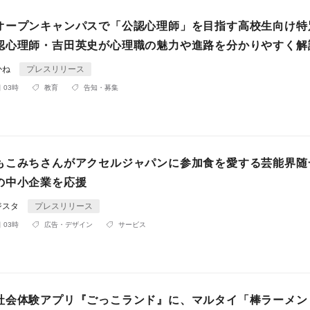
オープンキャンパスで「公認心理師」を目指す高校生向け特
認心理師・吉田英史が心理職の魅力や進路を分かりやすく解
かね
プレスリリース
 03時
教育
告知・募集
もこみちさんがアクセルジャパンに参加食を愛する芸能界随
の中小企業を応援
ジスタ
プレスリリース
 03時
広告・デザイン
サービス
社会体験アプリ『ごっこランド』に、マルタイ「棒ラーメン