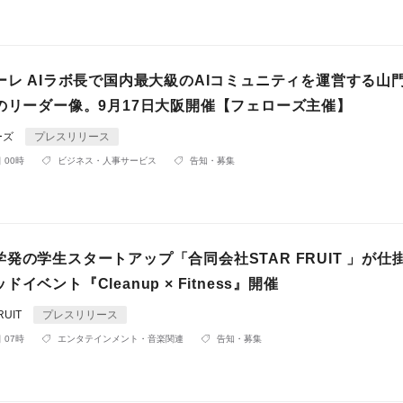
ーレ AIラボ長で国内最大級のAIコミュニティを運営する山
代のリーダー像。9月17日大阪開催【フェローズ主催】
ーズ
プレスリリース
 00時
ビジネス・人事サービス
告知・募集
発の学生スタートアップ「合同会社STAR FRUIT 」が仕
イベント『Cleanup × Fitness』開催
RUIT
プレスリリース
 07時
エンタテインメント・音楽関連
告知・募集