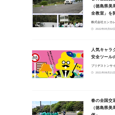
（徳島県美
全教室」を
株式会社エンカ
2022年05月02日
人気キャラ
安全ツール
ブリヂストンサ
2021年09月21日
​春の全国
（徳島県美
催』