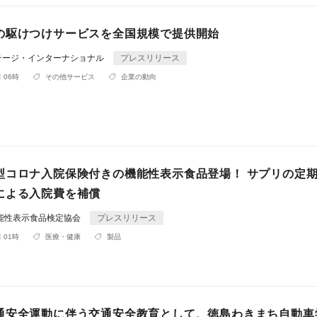
の駆けつけサービスを全国規模で提供開始
テージ・インターナショナル
プレスリリース
 06時
その他サービス
企業の動向
型コロナ入院保険付きの機能性表示食品登場！ サプリの定
による入院費を補償
機能性表示食品検定協会
プレスリリース
 01時
医療・健康
製品
交通安全運動に伴う交通安全教育として、徳島わきまち自動車