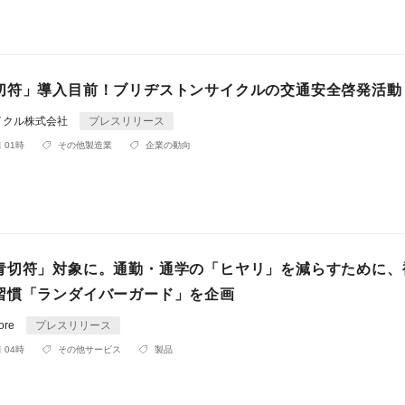
切符」導入目前！ブリヂストンサイクルの交通安全啓発活動
イクル株式会社
プレスリリース
 01時
その他製造業
企業の動向
青切符」対象に。通勤・通学の「ヒヤリ」を減らすために、
習慣「ランダイバーガード」を企画
ore
プレスリリース
 04時
その他サービス
製品