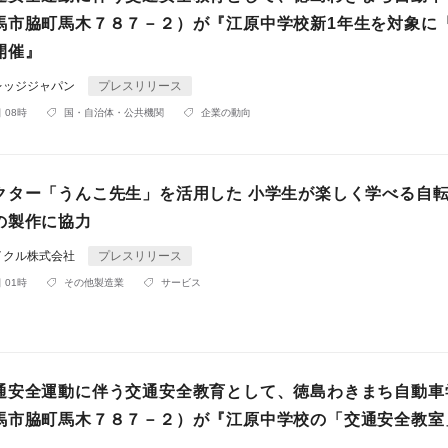
馬市脇町馬木７８７－２）が『江原中学校新1年生を対象に
開催』
レッジジャパン
プレスリリース
 08時
国・自治体・公共機関
企業の動向
クター「うんこ先生」を活用した 小学生が楽しく学べる自
の製作に協力
イクル株式会社
プレスリリース
 01時
その他製造業
サービス
交通安全運動に伴う交通安全教育として、徳島わきまち自動車
馬市脇町馬木７８７－２）が『江原中学校の「交通安全教室