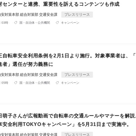
材センターと連携、重要性を訴えるコンテンツも作成
安対策本部 総合対策部 交通安全課
プレスリリース
 03時
国・自治体・公共機関
キャンペーン
正自転車安全利用条例を2月1日より施行。対象事業者は、
進者」選任が努力義務に
安対策本部 総合対策部 交通安全課
プレスリリース
 05時
国・自治体・公共機関
キャンペーン
田萌子さんが広報動画で自転車の交通ルールやマナーを解説
車安全利用TOKYOキャンペーン」を5月31日まで実施中。
安対策本部 総合対策部 交通安全課
プレスリリース