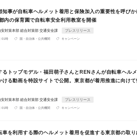
都知事が自転車ヘルメット着用と保険加入の重要性を呼びか
日、都内の保育園で自転車安全利用教室を開催
安対策本部 総合対策部 交通安全課
プレスリリース
 01時
国・自治体・公共機関
キャンペーン
するトップモデル・福田萌子さんとRENさんが自転車ヘル
かける動画を特設サイトで公開。東京都が着用推進に向けて
安対策本部 総合対策部 交通安全課
プレスリリース
 01時
国・自治体・公共機関
キャンペーン
転車を利用する際のヘルメット着用を促進する東京都の取り