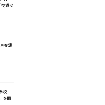
「交通安
転車交通
学校
」を開