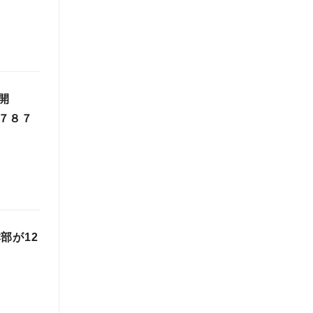
開
７８７
部が12