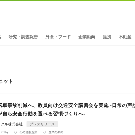
集
研究・調査報告
外食・フード
企業動向
提携
不動産
ヒット
転車事故削減へ、教員向け交通安全講習会を実施 -日常の声
が自ら安全行動を選べる習慣づくりへ-
イクル株式会社
プレスリリース
 01時
その他製造業
企業の動向