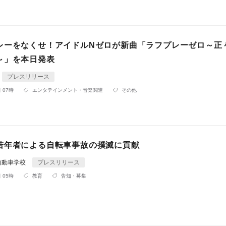
レーをなくせ！アイドルNゼロが新曲「ラフプレーゼロ～正
～」を本日発表
プレスリリース
 07時
エンタテインメント・音楽関連
その他
若年者による自転車事故の撲滅に貢献
自動車学校
プレスリリース
 05時
教育
告知・募集