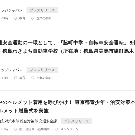
レッジジャパン
プレスリリース
 09時
教育
企業の動向
交通安全運動の一環として、『脇町中学・自転車安全運転」を
わきまち自動車学校（所在地：徳島県美馬市脇町馬木
レッジジャパン
プレスリリース
 11時
教育
企業の動向
中のヘルメット着用を呼びかけ！ 東京都青少年・治安対策本
ヘルメット贈呈式を実施
安対策本部 総合対策部 交通安全課
プレスリリース
 01時
国・自治体・公共機関
キャンペーン