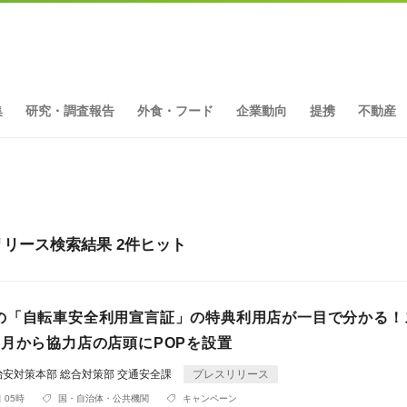
集
研究・調査報告
外食・フード
企業動向
提携
不動産
リース検索結果 2件ヒット
の「自転車安全利用宣言証」の特典利用店が一目で分かる！
6月から協力店の店頭にPOPを設置
安対策本部 総合対策部 交通安全課
プレスリリース
 05時
国・自治体・公共機関
キャンペーン