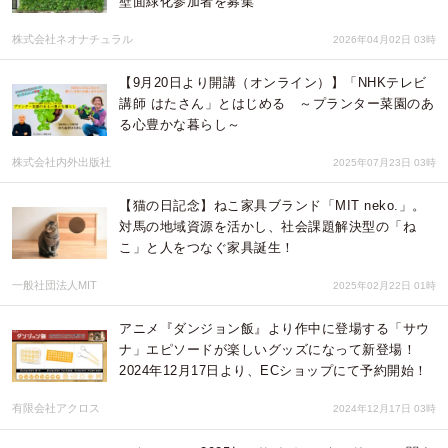
壁面緑化参加者を募集
株式会社ネオナチュラル
2026年04月02日 03時
【9月20日より開講（オンライン）】「NHKテレビ
講師 はたさん」とはじめる ～プランター菜園のあ
る心豊かな暮らし～
株式会社内外出版社
2025年07月23日 03時
【猫の日記念】ねこ家具ブランド「MIT neko.」。
対馬の地域資源を活かし、社会課題解決型の「ね
こ」と人をつなぐ家具誕生！
一般社団法人MIT
2025年02月22日 01時
アニメ『ダンジョン飯』より作中に登場する「サウ
ナ」エピソードが楽しいグッズになって新登場！
2024年12月17日より、ECショップにて予約開始！
有限会社アクロス
2024年12月17日 03時