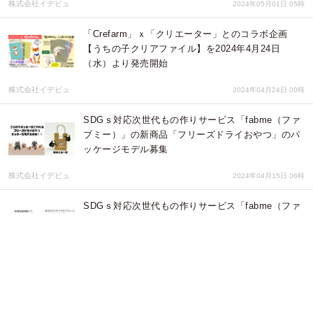
株式会社イデビュ
2024年05月01日 05時
「Crefarm」ｘ「クリエーター」とのコラボ企画
【うちの子クリアファイル】を2024年4月24日
（水）より発売開始
株式会社イデビュ
2024年04月24日 00時
SDGｓ対応次世代もの作りサービス「fabme（ファ
ブミー）」の新商品「フリーズドライおやつ」のパ
ッケージモデル募集
株式会社イデビュ
2024年04月15日 06時
SDGｓ対応次世代もの作りサービス「fabme（ファ
ブミー）」を使い、ライブ会場よりその場で商品化
し購入できるイベントを開催
株式会社イデビュ
2024年04月06日 08時
「つくる」と「ほしい」が出会うクリエイティブプ
ラットフォームの「fabme（ファブミー）」で車に