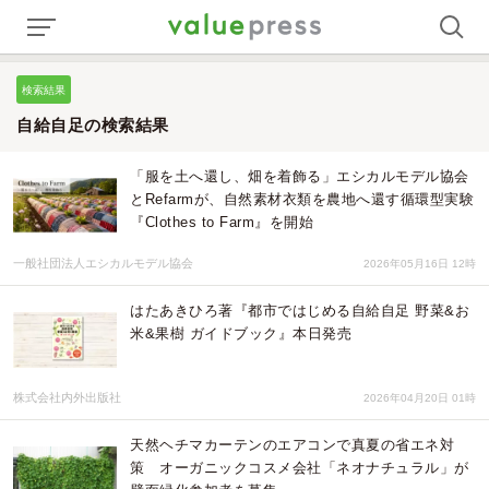
検索結果
自給自足の検索結果
「服を土へ還し、畑を着飾る」エシカルモデル協会
とRefarmが、自然素材衣類を農地へ還す循環型実験
『Clothes to Farm』を開始
一般社団法人エシカルモデル協会
2026年05月16日 12時
はたあきひろ著『都市ではじめる自給自足 野菜&お
米&果樹 ガイドブック』本日発売
株式会社内外出版社
2026年04月20日 01時
天然ヘチマカーテンのエアコンで真夏の省エネ対
策 オーガニックコスメ会社「ネオナチュラル」が