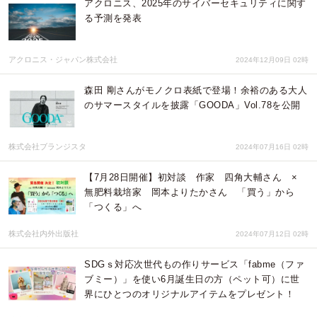
アクロニス、2025年のサイバーセキュリティに関す
る予測を発表
アクロニス・ジャパン株式会社
2024年12月09日 02時
森田 剛さんがモノクロ表紙で登場！余裕のある大人
のサマースタイルを披露「GOODA」Vol.78を公開
株式会社ブランジスタ
2024年07月16日 02時
【7月28日開催】初対談 作家 四角大輔さん ×
無肥料栽培家 岡本よりたかさん 「買う」から
「つくる」へ
株式会社内外出版社
2024年07月12日 02時
SDGｓ対応次世代もの作りサービス「fabme（ファ
ブミー）」を使い6月誕生日の方（ペット可）に世
界にひとつのオリジナルアイテムをプレゼント！