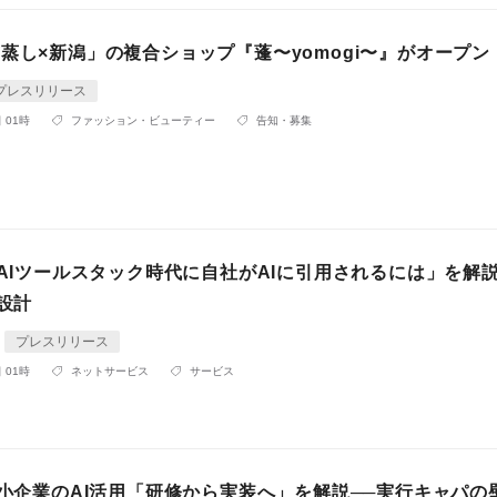
蒸し×新潟」の複合ショップ『蓬〜yomogi〜』がオープン
プレスリリース
 01時
ファッション・ビューティー
告知・募集
「AIツールスタック時代に自社がAIに引用されるには」を解
の設計
プレスリリース
 01時
ネットサービス
サービス
中小企業のAI活用「研修から実装へ」を解説──実行キャパの