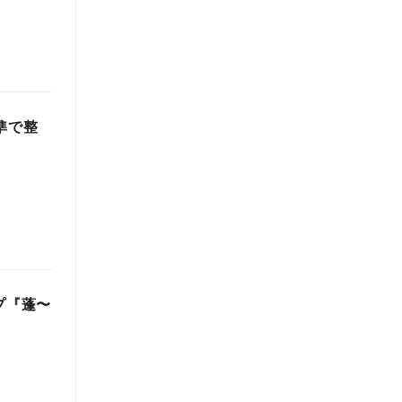
準で整
プ『蓬〜