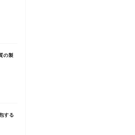
質の製
包する