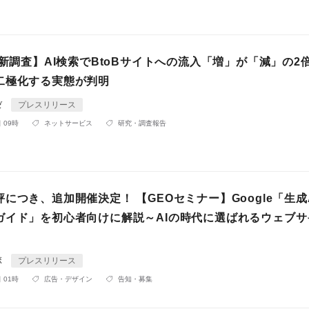
最新調査】AI検索でBtoBサイトへの流入「増」が「減」の2
二極化する実態が判明
ゼ
プレスリリース
 09時
ネットサービス
研究・調査報告
につき、追加開催決定！ 【GEOセミナー】Google「生成
ガイド」を初心者向けに解説～AIの時代に選ばれるウェブサ
ボ
プレスリリース
 01時
広告・デザイン
告知・募集