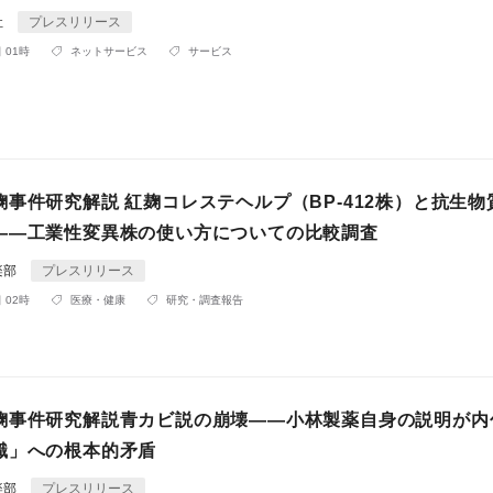
社
プレスリリース
 01時
ネットサービス
サービス
事件研究解説 紅麹コレステヘルプ（BP-412株）と抗生物
——工業性変異株の使い方についての比較調査
楽部
プレスリリース
 02時
医療・健康
研究・調査報告
麹事件研究解説青カビ説の崩壊——小林製薬自身の説明が内
識」への根本的矛盾
楽部
プレスリリース