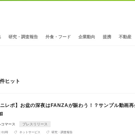
集
研究・調査報告
外食・フード
企業動向
提携
不動産
8件ヒット
ミニレポ】お盆の深夜はFANZAが賑わう！？サンプル動画
加
ルコマース
プレスリリース
 01時
ネットサービス
研究・調査報告