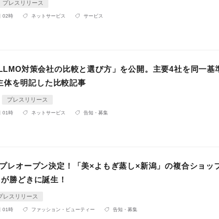
プレスリリース
 02時
ネットサービス
サービス
「LLMO対策会社の比較と選び方」を公開。主要4社を同一基
主体を明記した比較記事
プレスリリース
 01時
ネットサービス
告知・募集
土)プレオープン決定！「美×よもぎ蒸し×新潟」の複合ショッ
〜』が勝どきに誕生！
プレスリリース
 01時
ファッション・ビューティー
告知・募集