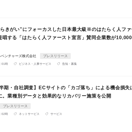
たらきがい”にフォーカスした日本最大級※のはたらく人ファ
提唱する「はたらく人ファースト宣言」賛同企業数が10,00
ルベンチャーズ株式会社
プレスリリース
 01時
ビジネス・人事サービス
告知・募集
年上半期・自社調査】ECサイトの「カゴ落ち」による機会損失
5倍に。業種別データと効果的なリカバリー施策を公開
プレスリリース
 02時
ネットサービス
サービス