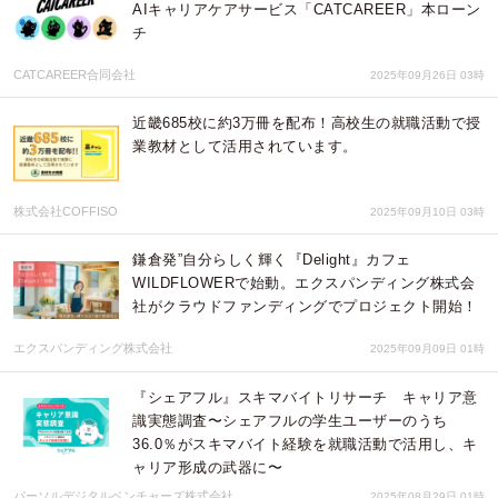
AIキャリアケアサービス「CATCAREER」本ローン
チ
CATCAREER合同会社
2025年09月26日 03時
近畿685校に約3万冊を配布！高校生の就職活動で授
業教材として活用されています。
株式会社COFFISO
2025年09月10日 03時
鎌倉発”自分らしく輝く『Delight』カフェ
WILDFLOWERで始動。エクスパンディング株式会
社がクラウドファンディングでプロジェクト開始！
エクスパンディング株式会社
2025年09月09日 01時
『シェアフル』スキマバイトリサーチ キャリア意
識実態調査〜シェアフルの学生ユーザーのうち
36.0％がスキマバイト経験を就職活動で活用し、キ
ャリア形成の武器に〜
パーソルデジタルベンチャーズ株式会社
2025年08月29日 01時