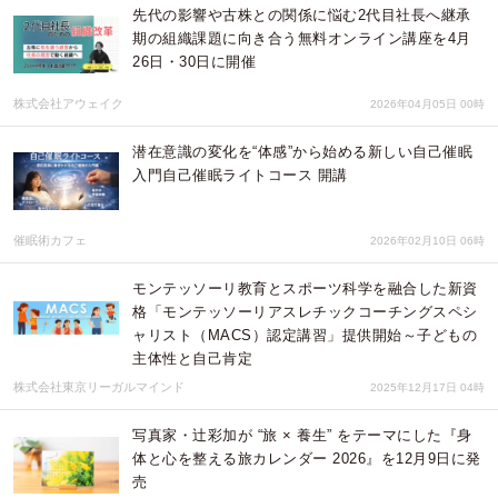
先代の影響や古株との関係に悩む2代目社長へ継承
期の組織課題に向き合う無料オンライン講座を4月
26日・30日に開催
株式会社アウェイク
2026年04月05日 00時
潜在意識の変化を“体感”から始める新しい自己催眠
入門自己催眠ライトコース 開講
催眠術カフェ
2026年02月10日 06時
モンテッソーリ教育とスポーツ科学を融合した新資
格「モンテッソーリアスレチックコーチングスペシ
ャリスト（MACS）認定講習」提供開始～子どもの
主体性と自己肯定
株式会社東京リーガルマインド
2025年12月17日 04時
写真家・辻彩加が “旅 × 養生” をテーマにした『身
体と心を整える旅カレンダー 2026』を12月9日に発
売