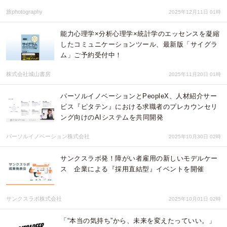
旅photography
2025年12月11日 01時
能力心理学×分析心理学×統計学のエッセンスを凝縮
したコミュニケーションツール、最新版「サイグラ
ム」ご予約受付中！
株式会社城山書房
2025年11月20日 01時
パーソルイノベーションとPeopleX、人材紹介サー
ビス『ピタテン』における求職者のプレカウンセリ
ング向けのAIシステムを共同開発
パーソルイノベーション株式会社
2025年10月30日 02時
サンクスラボ発！障がい者雇用の新しいモデルケー
ス 企業による『採用直結型』イベントを開催
サンクスラボ株式会社
2025年10月01日 02時
「“本当の気持ち”から、未来を変えたっていい。」