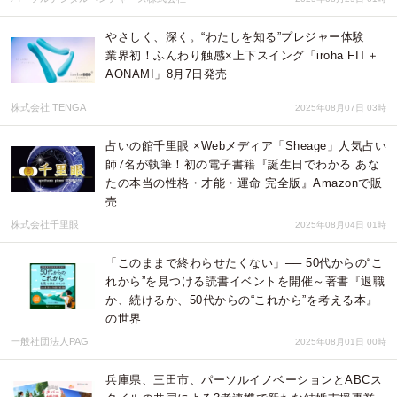
やさしく、深く。“わたしを知る”プレジャー体験
業界初！ふんわり触感×上下スイング「iroha FIT＋
AONAMI」8月7日発売
株式会社 TENGA
2025年08月07日 03時
占いの館千里眼 ×Webメディア「Sheage」人気占い
師7名が執筆！初の電子書籍『誕生日でわかる あな
たの本当の性格・才能・運命 完全版』Amazonで販
売
株式会社千里眼
2025年08月04日 01時
「このままで終わらせたくない」── 50代からの“こ
れから”を見つける読書イベントを開催～著書『退職
か、続けるか、50代からの“これから”を考える本』
の世界
一般社団法人PAG
2025年08月01日 00時
兵庫県、三田市、パーソルイノベーションとABCス