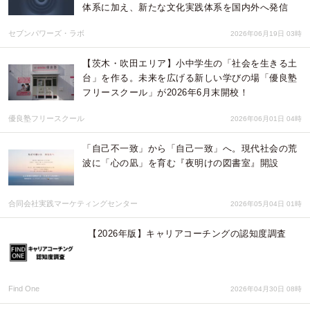
体系に加え、新たな文化実践体系を国内外へ発信
セブンパワーズ・ラボ
2026年06月19日 03時
【茨木・吹田エリア】小中学生の「社会を生きる土
台」を作る。未来を広げる新しい学びの場「優良塾
フリースクール」が2026年6月末開校！
優良塾フリースクール
2026年06月01日 04時
「自己不一致」から「自己一致」へ。現代社会の荒
波に「心の凪」を育む『夜明けの図書室』開設
合同会社実践マーケティングセンター
2026年05月04日 01時
【2026年版】キャリアコーチングの認知度調査
Find One
2026年04月30日 08時