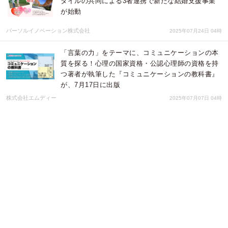
タイルの共同による3者連携で新たな結婚支援事業
が始動
パーソルイノベーション株式会社
2025年07月24日 04時
「言葉の力」をテーマに、コミュニケーションの本
質を探る！心理の国家資格・公認心理師の資格を持
つ著者が執筆した『コミュニケーションの教科書』
が、7月17日に出版
株式会社エムディー
2025年07月07日 04時
四柱推命の命式自動計算サービスに漢字本来の意味
から10年・1年運気解析機能＆“本質×社会的性質”解
説機能を同時リリース
イタクシーズ株式会社
2025年06月23日 02時
【実施校募集】学校向けキャリアカウンセリングの
無償実施（対象：東京23区および小金井市の小学
校・中学校）
NPO法人xTReeE
2025年06月16日 06時