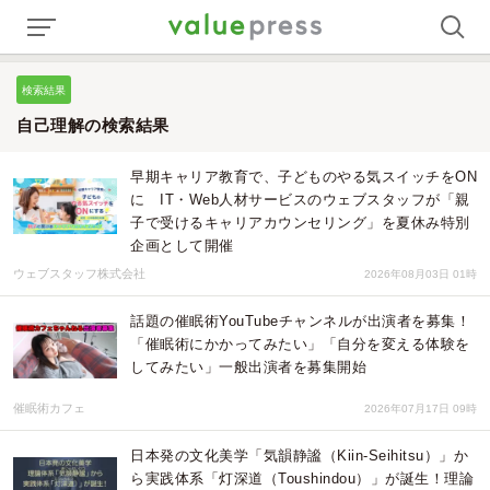
検索結果
自己理解の検索結果
早期キャリア教育で、子どものやる気スイッチをON
に IT・Web人材サービスのウェブスタッフが「親
子で受けるキャリアカウンセリング」を夏休み特別
企画として開催
ウェブスタッフ株式会社
2026年08月03日 01時
話題の催眠術YouTubeチャンネルが出演者を募集！
「催眠術にかかってみたい」「自分を変える体験を
してみたい」一般出演者を募集開始
催眠術カフェ
2026年07月17日 09時
日本発の文化美学「気韻静謐（Kiin-Seihitsu）」か
ら実践体系「灯深道（Toushindou）」が誕生！理論