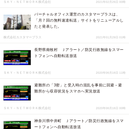
ＳＫＹ－ＮＥＴＷＯＲＫ株式会社
2021年02月26日 00時
バーチャルオフィス運営のカスタマープラスは、
「月７回の無料速達転送」サイトをリニューアルし
たと発表した。
株式会社カスタマープラス
2021年01月29日 01時
長野県南牧村 Ｊアラート／防災行政無線をスマー
トフォンへ自動転送放送
ＳＫＹ－ＮＥＴＷＯＲＫ株式会社
2020年06月16日 11時
避難所の「3密」と受入時の混乱を事前に回避－避
難所から収容状況をスマホへ実況放送
ＳＫＹ－ＮＥＴＷＯＲＫ株式会社
2020年06月16日 00時
神奈川県中井町 Ｊアラート／防災行政無線をスマ
ートフォンへ自動転送放送