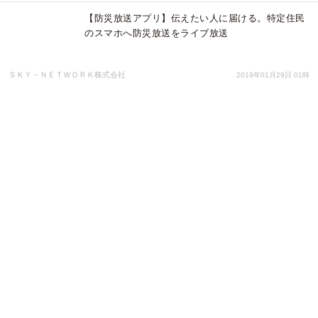
【防災放送アプリ】伝えたい人に届ける。特定住民
のスマホへ防災放送をライブ放送
ＳＫＹ－ＮＥＴＷＯＲＫ株式会社
2019年01月29日 01時
【防災放送アプリ】切迫した情報を瞬時にスマホや
携帯に実況放送とメールでアナウンス
ＳＫＹ－ＮＥＴＷＯＲＫ株式会社
2018年12月28日 01時
【防災放送アプリ】今すぐ伝えたい切迫した情報を
瞬時にスマホへ実況放送
ＳＫＹ－ＮＥＴＷＯＲＫ株式会社
2018年11月24日 06時
住民のスマホからの救助要請投稿を初動対応まで組
織横断的に管理・監視