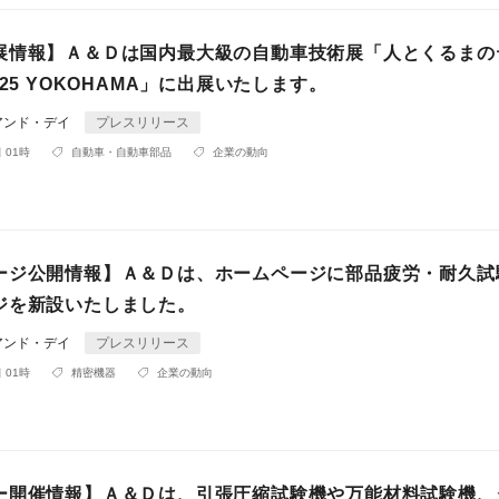
展情報】Ａ＆Ｄは国内最大級の自動車技術展「人とくるまの
025 YOKOHAMA」に出展いたします。
アンド・デイ
プレスリリース
 01時
自動車・自動車部品
企業の動向
ージ公開情報】Ａ＆Ｄは、ホームページに部品疲労・耐久試
ジを新設いたしました。
アンド・デイ
プレスリリース
 01時
精密機器
企業の動向
ー開催情報】Ａ＆Ｄは、引張圧縮試験機や万能材料試験機、