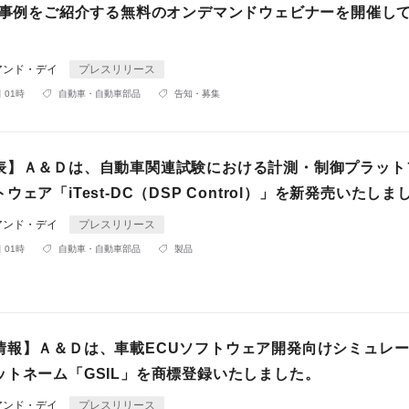
活用事例をご紹介する無料のオンデマンドウェビナーを開催し
アンド・デイ
プレスリリース
 01時
自動車・自動車部品
告知・募集
表】Ａ＆Ｄは、自動車関連試験における計測・制御プラット
ウェア「iTest-DC（DSP Control）」を新発売いたしま
アンド・デイ
プレスリリース
 01時
自動車・自動車部品
製品
情報】Ａ＆Ｄは、車載ECUソフトウェア開発向けシミュレ
ットネーム「GSIL」を商標登録いたしました。
アンド・デイ
プレスリリース