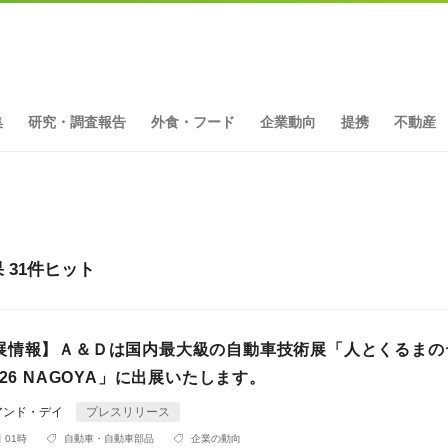
集
研究・調査報告
外食・フード
企業動向
提携
不動産
31件ヒット
展情報】Ａ＆Ｄは国内最大級の自動車技術展「人とくるまの
026 NAGOYA」に出展いたします。
アンド・デイ
プレスリリース
 01時
自動車・自動車部品
企業の動向