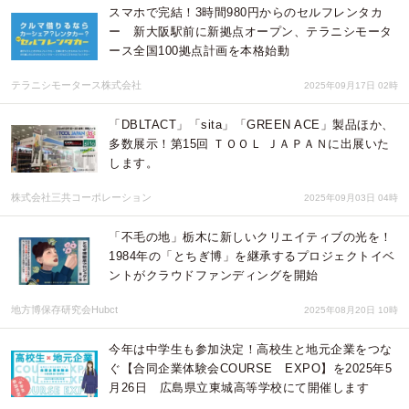
スマホで完結！3時間980円からのセルフレンタカ
ー 新大阪駅前に新拠点オープン、テラニシモータ
ース全国100拠点計画を本格始動
テラニシモータース株式会社
2025年09月17日 02時
「DBLTACT」「sita」「GREEN ACE」製品ほか、
多数展示！第15回 ＴＯＯＬ ＪＡＰＡＮに出展いた
します。
株式会社三共コーポレーション
2025年09月03日 04時
「不毛の地」栃木に新しいクリエイティブの光を！
1984年の「とちぎ博」を継承するプロジェクトイベ
ントがクラウドファンディングを開始
地方博保存研究会Hubct
2025年08月20日 10時
今年は中学生も参加決定！高校生と地元企業をつな
ぐ【合同企業体験会COURSE EXPO】を2025年5
月26日 広島県立東城高等学校にて開催します