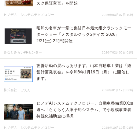
スク保証宣言」を開始
ヒノデＡＩシステムテクノロジー
2026年04月07日 10時
昭和の名車が一堂に集結日本最大級クラシックモー
ターショー「ノスタルジック2デイズ 2026」
2/21(土)-22(日)開催
みなとみらいPRセンター
2026年02月05日 01時
改善活動の展示もあります。山本自動車工業は「経
営計画発表会」を令和8年1月19日（月） に開催し
ます。
株式会社 ごえん
2026年01月17日 06時
ヒノデAIシステムテクノロジー、自動車整備業DX加
速へ「らくらく入庫予約システム」で小規模事業者
持続化補助金に採択
ヒノデＡＩシステムテクノロジー
2025年10月10日 01時