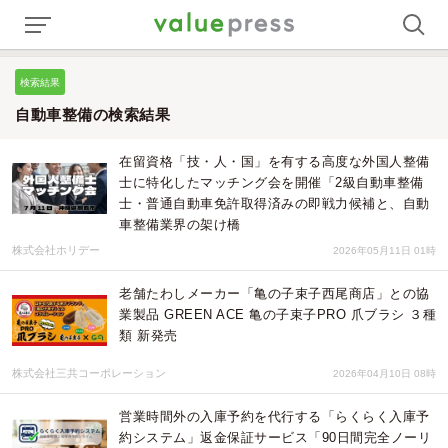
検索結果
自動車整備の検索結果
在留資格「技・人・国」を有する高度な外国人整備
士に特化したマッチング会を開催「2級自動車整備
士・普通自動車免許取得済みの即戦力候補と、自動
車整備業界の架け橋
株式会社ホリデー
2026年05月11日 01時
老舗たわしメーカー「亀の子束子西尾商店」との協
業製品 GREEN ACE 亀の子束子PRO 爪ブラシ ３種
類 新発売
株式会社三共コーポレーション
2026年04月10日 08時
営業時間外の入庫予約を代行する「らくらく入庫予
約システム」返金保証サービス「90日間完全ノーリ