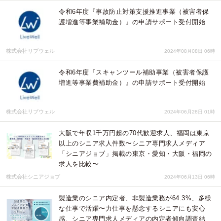
令和6年度『事故防止対策支援推進事業（被害者保
護増進等事業補助金）』の申請サポート受付開始
株式会社リブウェル
2024年08月08日 06時
令和6年度『スキャンツール補助事業（被害者保護
増進等事業費補助金）』の申請サポート受付開始
株式会社リブウェル
2024年06月28日 01時
大阪で年収1千万円超の70代歓迎求人、福岡は東京
以上のシニア求人件数〜シニア専門求人メディア
「シニアジョブ」掲載の東京・愛知・大阪・福岡の
求人を比較〜
株式会社シニアジョブ
2024年06月13日 06時
製造業のシニア内定者、非製造業務が64.3%、多様
な仕事で活躍〜力仕事を懸念するシニアにも安心
感、シニア専門求人メディアの内定者傾向調査結