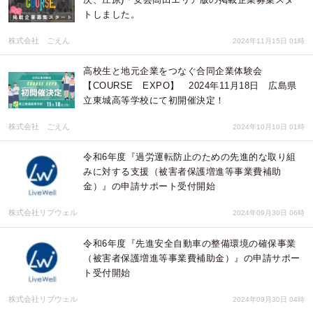
トしました。
株式会社 ごえん
2024年11月15日 01時
高校生と地元企業をつなぐ合同企業体験会
【COURSE EXPO】 2024年11月18日 広島県
立東城高等学校にて初開催決定！
株式会社 ごえん
2024年10月10日 01時
令和6年度『過労運転防止のための先進的な取り組
みに対する支援（被害者保護増進等事業費補助
金）』の申請サポート受付開始
株式会社リブウェル
2024年09月30日 06時
令和6年度『先進安全自動車の整備環境の確保事業
（被害者保護増進等事業費補助金）』の申請サポー
ト受付開始
株式会社リブウェル
2024年09月30日 04時