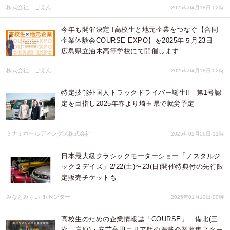
株式会社 ごえん
2025年04月18日 02時
今年も開催決定 !高校生と地元企業をつなぐ【合同
企業体験会COURSE EXPO】を2025年５月23日
広島県立油木高等学校にて開催します
株式会社 ごえん
2025年04月18日 02時
特定技能外国人トラックドライバー誕生‼ 第1号認
定を目指し2025年春より埼玉県で就労予定
ミナミホールディングス株式会社
2025年02月06日 11時
日本最大級クラシックモーターショー「ノスタルジ
ック２デイズ」2/22(土)〜23(日)開催特典付の先行限
定販売チケットも
みなとみらいPRセンター
2025年01月10日 00時
高校生のための企業情報誌「COURSE」 備北(三
次、庄原)・安芸高田エリア版の掲載企業募集スター