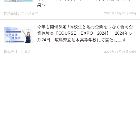
果〜
株式会社シニアジョブ
2024年04月30日 06時
今年も開催決定 !高校生と地元企業をつなぐ合同企
業体験会【COURSE EXPO 2024】 2024年５
月24日 広島県立油木高等学校にて開催します
株式会社 ごえん
2024年04月26日 06時
山本自動車工業では、高校生のインターンシップを
行い、体験をした生徒からお礼の手紙が届きまし
た。
株式会社 ごえん
2024年04月15日 02時
就職応援誌「COURSE」掲載企業10社が、福山工業
高校で行われる高校生のためのキャリア教育「3年
生対象進路シャワーDAY」に参加します。
株式会社 ごえん
2024年04月15日 02時