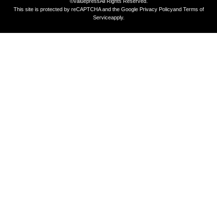
©valuepress
All Rights Reserved.
This site is protected by reCAPTCHA and the Google
Privacy Policy
and
Terms of
Service
apply.