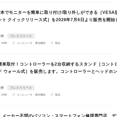
1本でモニターを簡単に取り付け/取り外しができる［VESA
ト クイックリリース式］を2026年7月6日より販売を開始
作所
プレスリリース
 09時
コンピュータ・通信機器
製品
簡単取付！コントローラーを2台収納するスタンド［コント
ド ウォール式］を販売します。コントローラーとヘッドホ
。
作所
プレスリリース
 09時
コンピュータ・通信機器
製品
】メーカー不問のパソコン・スマートフォン修理専門店 デ