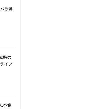
スパラ浜
立時の
Cライフ
ん卒業