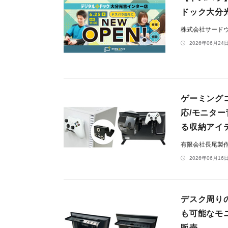
ドック大分光
株式会社サード
2026年06月24日
ゲーミング
応/モニタ
る収納アイ
有限会社長尾製
2026年06月16日
デスク周り
も可能なモニ
販売。