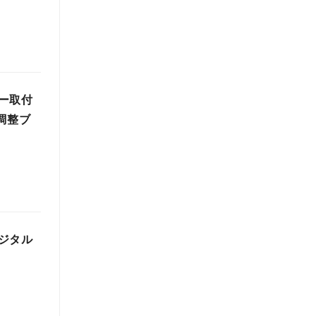
ー取付
調整ブ
ジタル