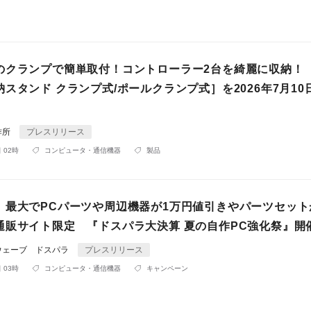
のクランプで簡単取付！コントローラー2台を綺麗に収納！
スタンド クランプ式/ポールクランプ式］を2026年7月10
作所
プレスリリース
 02時
コンピュータ・通信機器
製品
】最大でPCパーツや周辺機器が1万円値引きやパーツセット
通販サイト限定 『ドスパラ大決算 夏の自作PC強化祭』開
ウェーブ ドスパラ
プレスリリース
 03時
コンピュータ・通信機器
キャンペーン