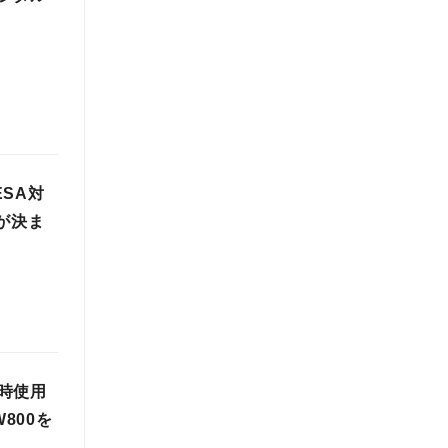
SA対
が決ま
時使用
800を