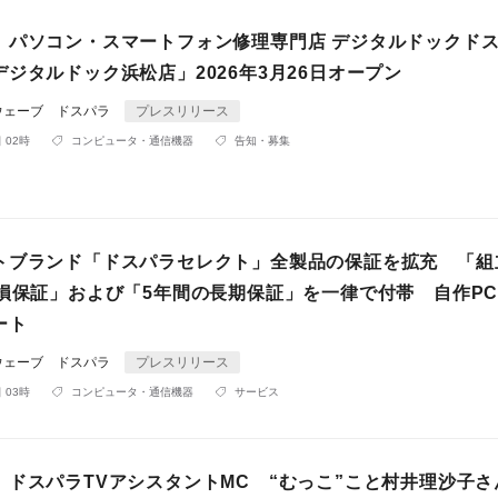
】パソコン・スマートフォン修理専門店 デジタルドックド
ジタルドック浜松店」2026年3月26日オープン
ウェーブ ドスパラ
プレスリリース
 02時
コンピュータ・通信機器
告知・募集
トブランド「ドスパラセレクト」全製品の保証を拡充 「組
物損保証」および「5年間の長期保証」を一律で付帯 自作P
ート
ウェーブ ドスパラ
プレスリリース
 03時
コンピュータ・通信機器
サービス
】ドスパラTVアシスタントMC “むっこ”こと村井理沙子さ