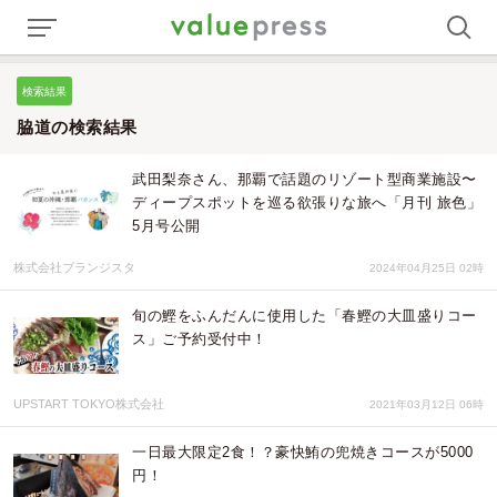
検索結果
脇道の検索結果
武田梨奈さん、那覇で話題のリゾート型商業施設〜
ディープスポットを巡る欲張りな旅へ「月刊 旅色」
5月号公開
株式会社ブランジスタ
2024年04月25日 02時
旬の鰹をふんだんに使用した「春鰹の大皿盛りコー
ス」ご予約受付中！
UPSTART TOKYO株式会社
2021年03月12日 06時
一日最大限定2食！？豪快鮪の兜焼きコースが5000
円！