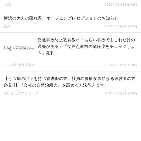
HCC
2016年08月25日 06時
横浜の大人の隠れ家 オープニングレセプションのお知らせ
友楽
2011年07月20日 05時
交通事故防止教育教材「もらい事故でもこれだけの
過失がある」「交差点事故の危険度をチェックしよ
う」発刊
シンク出版株式会社
2011年05月15日 23時
【うつ病の部下を持つ管理職の方、社員の健康が気になる経営者の方
必見!!】『会社の自然治癒力』を高める方法教えます!
蒲田よしのクリニック
2010年01月13日 08時
トップページ
サービス紹介
無料会員登録
会社概要
メディア登録