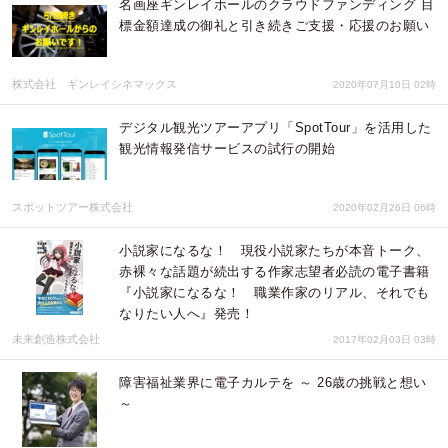
名画座ギンレイホールのクラウドファンディング 目
標金額達成の御礼と引き続きご支援・応援のお願い
株式会社 ギンレイシネマックス
2020年07月10日 02時
デジタル観光ツアーアプリ「SpotTour」を活用した
観光情報発信サービスの試行の開始
スポットツアー株式会社
2020年02月26日 06時
小説家になるな！ 現役小説家たちが本音トーク、
赤裸々な話題が続出する作家志望者必読の電子書籍
『小説家になるな！ 職業作家のリアル、それでも
なりたい人へ』発売！
未来創造株式会社
2017年02月03日 03時
障害福祉業界に電子カルテを ～ 26歳の挑戦と想い
～