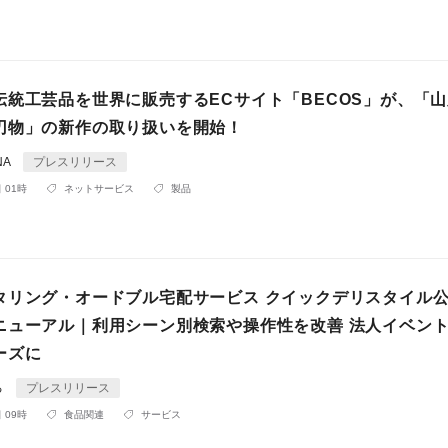
伝統工芸品を世界に販売するECサイト「BECOS」が、「
刃物」の新作の取り扱いを開始！
NA
プレスリリース
 01時
ネットサービス
製品
タリング・オードブル宅配サービス クイックデリスタイル
ニューアル｜利用シーン別検索や操作性を改善 法人イベン
ーズに
る
プレスリリース
 09時
食品関連
サービス