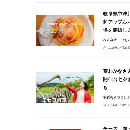
岐阜県中津
起アップル
供を開始し
株式会社 ごえ
2026年07月29日
葵わかなさ
開仙台七夕
も
株式会社ブラン
2026年07月27日
チーズ・肉・