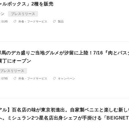
ャルボックス」2種を販売
ラン
プレスリリース
 01時
外食・フードサービス
製品
群馬のデカ盛りご当地グルメが汐留に上陸！7/16『肉とパス
横丁にオープン
プレスリリース
 07時
外食・フードサービス
キャンペーン
アル】百名店の味が東京初進出。自家製ベニエと楽しむ新し
。ミシュラン2つ星名店出身シェフが手掛ける「BEIGNET