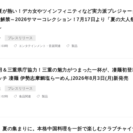
夏が熱い！デカ女やツインフィニティなど実力派プレジャー
解禁～2026サマーコレクション！7月17日より「夏の大人
～
ン
プレスリリース
 03時
エンタテインメント・音楽関連
製品
用＆三重県庁協力！三重の魅力がつまった一杯が、凄麺初登
チ 凄麺 伊勢志摩鯛塩らーめん｣2026年8月3日(月)新発売
社
プレスリリース
 02時
食品関連
製品
、夏の集まりに。本格中国料理を一折で楽しむクラブチャイ