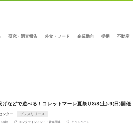
集
研究・調査報告
外食・フード
企業動向
提携
不動産
げなどで遊べる！コレットマーレ夏祭り8/8(土)-9(日)開催
Rセンター
プレスリリース
 06時
エンタテインメント・音楽関連
キャンペーン