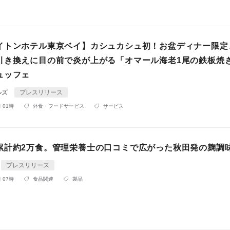
イトンホテル東京ベイ】カシュカシュ初！お盆ディナー限定
引き換えに目の前で炎が上がる「オマール海老1尾の鉄板焼
ュッフェ
ルズ
プレスリリース
 01時
外食・フードサービス
サービス
累計約2万食。管理栄養士の口コミで広がった秋田発の麹調
プレスリリース
 07時
食品関連
製品