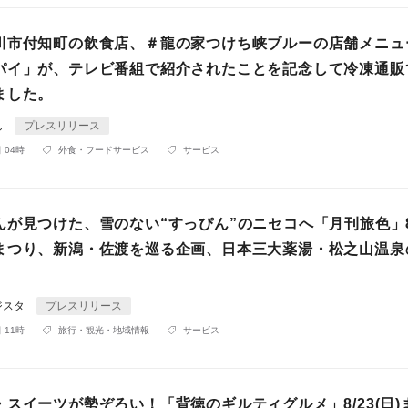
川市付知町の飲食店、＃龍の家つけち峡ブルーの店舗メニュ
パイ」が、テレビ番組で紹介されたことを記念して冷凍通販
ました。
ん
プレスリリース
 04時
外食・フードサービス
サービス
んが見つけた、雪のない“すっぴん”のニセコへ「月刊旅色」
まつり、新潟・佐渡を巡る企画、日本三大薬湯・松之山温泉
ジスタ
プレスリリース
 11時
旅行・観光・地域情報
サービス
スイーツが勢ぞろい！「背徳のギルティグルメ」8/23(日)