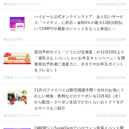
株式会社ファミリーマート
2026年01月06日 03時
ハイビーム公式オンラインストア、あと払いサービ
ス「ペイディ」に対応～金利0％の最大12回分割払
いでUMPCや最新ガジェットをもっと身近に～
株式会社天空
2025年12月15日 02時
宿泊予約サイト「ぐうたび北海道」が12月10日より
「道民さん いらっしゃいお年玉キャンペーン」を開
催宿泊予約者に道産カニ、ホタテやお年玉ポイント
をプレゼント
北海道バリュースコープ株式会社
2025年12月09日 06時
11月のファミペイは勤労感謝月間！出社のお供にう
れしい軽食、飲料などのクーポンを11月4日（火）
から配信～クーポン生活でどのくらいおトク？モデ
ルケースもご紹介
株式会社ファミリーマート
2025年11月04日 06時
24時間ジムSynerGymでハロウィン仮装イベント開