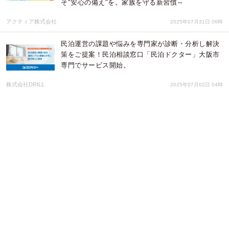
そ"安心の備え"を。家族を守る新習慣～
アクティア株式会社
2025年07月31日 06時
民泊運営の課題や悩みを専門家が診断・分析し解決
策をご提案！民泊相談窓口「民泊ドクター」大阪市
専門でサービス開始。
株式会社DRILL
2025年07月02日 04時
ご家庭向けの新たな電気料金セットメニュー「for
保存食ローリングストックプラン」の提供開始
中部電力ミライズ株式会社
2025年07月01日 02時
ファミペイで“たのしくおトクに”！「ファミマ メン
バーズプログラム」6月から大幅拡充！無料・割引
クーポンが毎月必ずもらえる
YESNEWS
2025年06月04日 08時