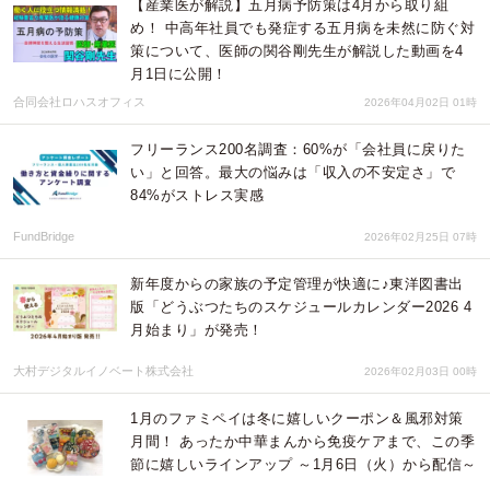
【産業医が解説】五月病予防策は4月から取り組
め！ 中高年社員でも発症する五月病を未然に防ぐ対
策について、医師の関谷剛先生が解説した動画を4
月1日に公開！
合同会社ロハスオフィス
2026年04月02日 01時
フリーランス200名調査：60%が「会社員に戻りた
い」と回答。最大の悩みは「収入の不安定さ」で
84%がストレス実感
FundBridge
2026年02月25日 07時
新年度からの家族の予定管理が快適に♪東洋図書出
版「どうぶつたちのスケジュールカレンダー2026 4
月始まり」が発売！
大村デジタルイノベート株式会社
2026年02月03日 00時
1月のファミペイは冬に嬉しいクーポン＆風邪対策
月間！ あったか中華まんから免疫ケアまで、この季
節に嬉しいラインアップ ～1月6日（火）から配信～