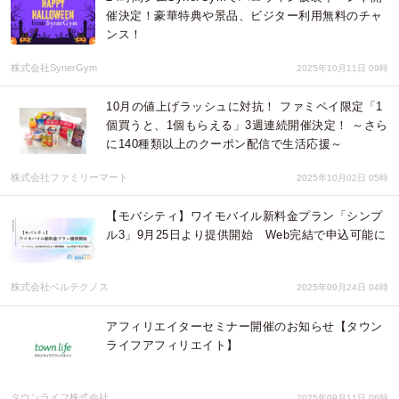
催決定！豪華特典や景品、ビジター利用無料のチャ
ンス！
株式会社SynerGym
2025年10月11日 09時
10月の値上げラッシュに対抗！ ファミペイ限定「1
個買うと、1個もらえる」3週連続開催決定！ ～さら
に140種類以上のクーポン配信で生活応援～
株式会社ファミリーマート
2025年10月02日 05時
【モバシティ】ワイモバイル新料金プラン「シンプ
ル3」9月25日より提供開始 Web完結で申込可能に
株式会社ベルテクノス
2025年09月24日 04時
アフィリエイターセミナー開催のお知らせ【タウン
ライフアフィリエイト】
タウンライフ株式会社
2025年09月11日 06時