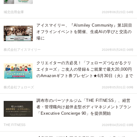
城北信用金庫
2026年06月23日 04時
アイスマイリー、『AIsmiley Community』第1回目
オフラインイベントを開催、生成AIの学びと交流の
場に
株式会社アイスマイリー
2026年05月26日 06時
クリエイターの方必見！「フェローズつながるクリ
エイターズ」ご友人の登録＆ご就業で最大20,000円
のAmazonギフト券プレゼント★6月30日（火）まで
株式会社フェローズ
2026年05月01日 00時
調布市のパーソナルジム「THE FITNESS」、経営
者・管理職向け超伴走型ボディマネジメントプラン
「Executive Concierge 90」を提供開始
THE FITNESS
2026年04月20日 03時