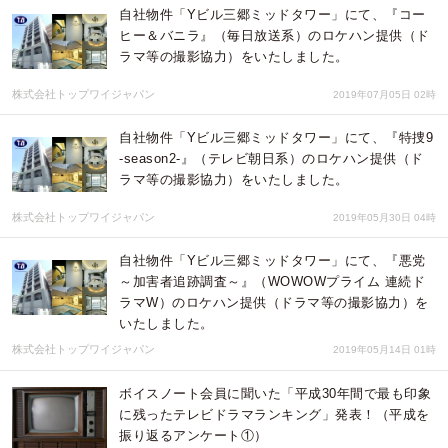
自社物件「Yビル三郷ミッドタワー」にて、『コー
ヒー＆バニラ』（毎日放送系）のロケハン提供（ド
ラマ等の撮影協力）をいたしました。
株式会社トップワイジャパン
2019年07月05日 02時
自社物件「Yビル三郷ミッドタワー」にて、『特捜9
-season2-』（テレビ朝日系）のロケハン提供（ド
ラマ等の撮影協力）をいたしました。
株式会社トップワイジャパン
2019年05月30日 04時
自社物件「Yビル三郷ミッドタワー」にて、『悪党
～加害者追跡調査～』（WOWOWプライム 連続ド
ラマW）のロケハン提供（ドラマ等の撮影協力）を
いたしました。
株式会社トップワイジャパン
2019年05月14日 01時
ボイスノート会員に聞いた「平成30年間で最も印象
に残ったテレビドラマランキング」発表！（平成を
振り返るアンケート①）