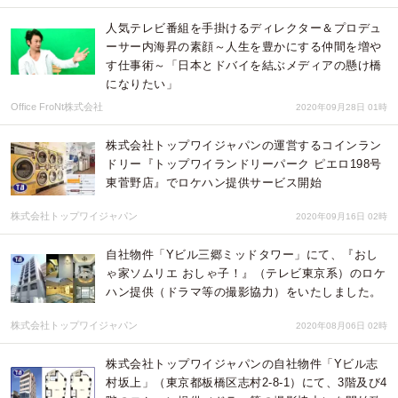
人気テレビ番組を手掛けるディレクター＆プロデュ
ーサー内海昇の素顔～人生を豊かにする仲間を増や
す仕事術～「日本とドバイを結ぶメディアの懸け橋
になりたい」
Office FroNt株式会社
2020年09月28日 01時
株式会社トップワイジャパンの運営するコインラン
ドリー『トップワイランドリーパーク ピエロ198号
東菅野店』でロケハン提供サービス開始
株式会社トップワイジャパン
2020年09月16日 02時
自社物件「Yビル三郷ミッドタワー」にて、『おし
ゃ家ソムリエ おしゃ子！』（テレビ東京系）のロケ
ハン提供（ドラマ等の撮影協力）をいたしました。
株式会社トップワイジャパン
2020年08月06日 02時
株式会社トップワイジャパンの自社物件「Yビル志
村坂上」（東京都板橋区志村2-8-1）にて、3階及び4