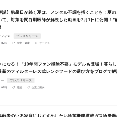
解説】酷暑日が続く夏は、メンタル不調を招くことも！夏の
いて、対策を関谷剛医師が解説した動画を7月1日に公開！#酷
暑
オフィス
プレスリリース
 07時
医療・健康
サービス
クになる！「10年間ファン掃除不要」モデルも登場！暮ら
最新のフィルターレス式レンジフードの選び方をブログで解
ィー
プレスリリース
 01時
建築
企業の動向
高齢者のいる家庭におすすめしたい除菌機能搭載ガス給湯器