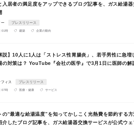
と入居者の満足度をアップできるブログ記事を、ガス給湯器
開
ィー
プレスリリース
 01時
建築
企業の動向
解説】10人に1人は「ストレス性胃腸炎」、若手男性に急増
の対策は？ YouTube『会社の医学』で3月1日に医師の解
オフィス
プレスリリース
 07時
医療・健康
サービス
トの“最適な給湯温度”を知ってかしこく光熱費を節約する方
紹介したブログ記事を、ガス給湯器交換サービスが公式ウェ