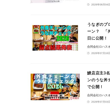
2026年08月04日
うなぎのプ
ーン？ 「
日に公開！
合同会社ロハス
2026年07月16日
鰻店店主3
ンのうな丼チ
で公開！
合同会社ロハス
2026年07月03日