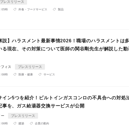
プレスリリース
 05時
外食・フードサービス
製品
解説】ハラスメント最新事情2026！職場のハラスメントは
いる現在、その対策について医師の関谷剛先生が解説した動
！
オフィス
プレスリリース
 08時
医療・健康
サービス
サイン5つを紹介！ビルトインガスコンロの不具合への対処
記事を、ガス給湯器交換サービスが公開
ィー
プレスリリース
 06時
建築
企業の動向