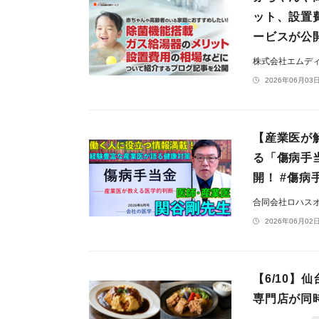
ット、設置
ービスが公
株式会社エムデ
2026年06月03日
【産業医が
る「傷病手
開！ #傷病
合同会社ロハス
2026年06月02日
【6/10
専門店が同