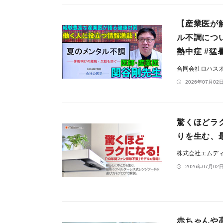
【産業医が
ル不調につ
熱中症 #猛
合同会社ロハス
2026年07月02日
驚くほどラ
りを生む、
株式会社エムデ
2026年07月02日
赤ちゃんや