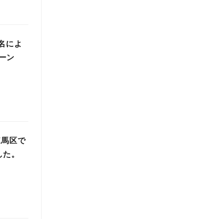
名によ
ーン
練馬区で
した。