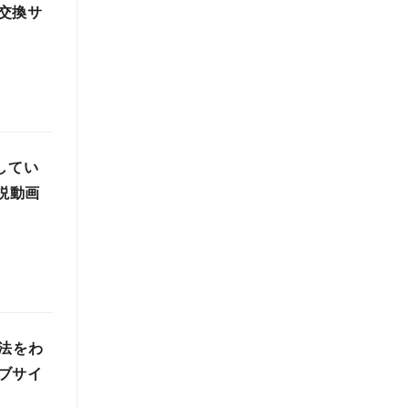
交換サ
してい
説動画
法をわ
ブサイ