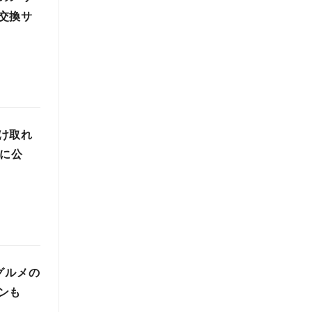
交換サ
け取れ
日に公
グルメの
ンも