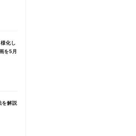
多様化し
画を5月
法を解説