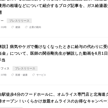
費用の相場などについて紹介するブログ記事を、ガス給湯器
開
ィー
プレスリリース
 01時
建築
企業の動向
解説】病気やケガで働けなくなったときに給与の代わりに受
当金」について、医師の関谷剛先生が解説した動画を6月1
手当
オフィス
プレスリリース
 07時
医療・健康
サービス
】仙台駅徒歩4分のフードホールに、オムライス専門店と北海道
時オープン！いくらかけ放題オムライスのお得なキャンペー