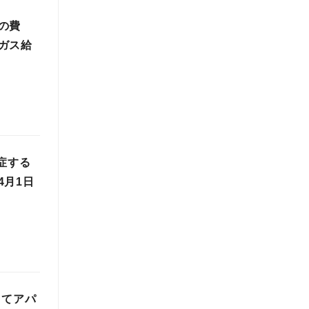
の費
ガス給
症する
4月1日
してアパ