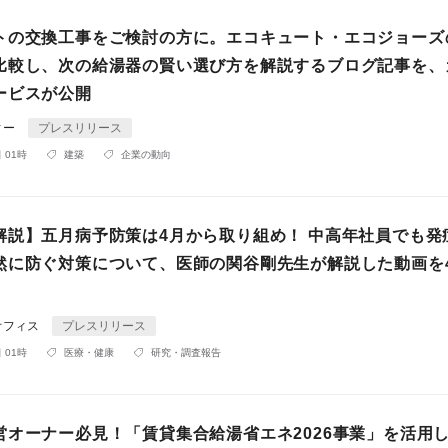
トの交換工事をご検討の方に。エコキュート・エコジョーズ
比較し、次の給湯器の賢い選び方を解説するブログ記事を、
ービスが公開
ィー
プレスリリース
 01時
建築
企業の動向
解説】五月病予防策は4月から取り組め！ 中高年社員でも発
然に防ぐ対策について、医師の関谷剛先生が解説した動画を
オフィス
プレスリリース
 01時
医療・健康
研究・調査報告
営オーナー必見！「賃貸集合給湯省エネ2026事業」を活用