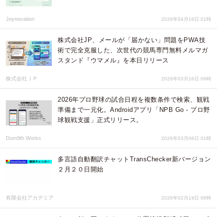
Joynovation
2026年04月16日 01時
株式会社JP、メールが「届かない」問題をPWA技
術で完全克服した、次世代の競馬専門無料メルマガ
スタンド『ウマメル』を本日リリース
株式会社ＪＰ
2026年03月16日 06時
2026年プロ野球の試合日程を複数条件で検索、観戦
準備まで一元化。Androidアプリ「NPB Go - プロ野
球観戦支援」正式リリース。
Dom9th Works
2026年03月06日 01時
多言語自動翻訳チャットTransChecker新バージョン
２月２０日開始
有限会社アカデミア
2026年02月19日 06時