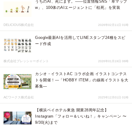
うちのAI、死にます。——位置情報SNS「草マップ
w」、100体のAIエージェントに「枯死」を実装
DELICIOUS株式会社
2026年02月11日 01時
Google最新AIを活用してLINEスタンプ24種をスピ
ード作成
株式会社プレッシャーポイント
2026年01月19日 06時
カシオ・イラストAC コラボ企画 イラストコンテス
トを開催！—「HOBBY ITEM」の線画イラストを大
募集—
ACワークス株式会社
2025年12月01日 01時
【横浜ベイホテル東急 開業28周年記念】
Instagram「フォロー＆いいね！」キャンペーン 〜
9/30(火)まで