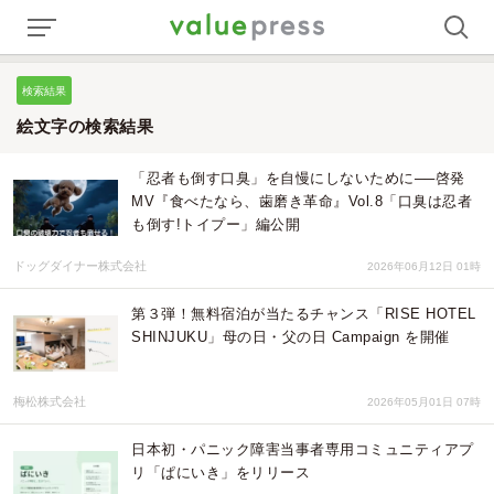
検索結果
絵文字の検索結果
「忍者も倒す口臭」を自慢にしないために──啓発
MV『食べたなら、歯磨き革命』Vol.8「口臭は忍者
も倒す!トイプー」編公開
ドッグダイナー株式会社
2026年06月12日 01時
第３弾！無料宿泊が当たるチャンス「RISE HOTEL
SHINJUKU」母の日・父の日 Campaign を開催
梅松株式会社
2026年05月01日 07時
日本初・パニック障害当事者専用コミュニティアプ
リ「ぱにいき」をリリース