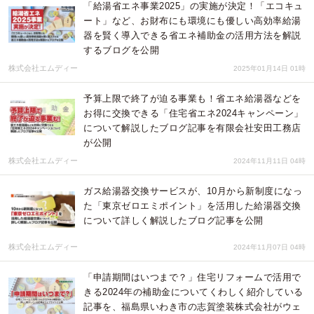
「給湯省エネ事業2025」の実施が決定！「エコキュ
ート」など、お財布にも環境にも優しい高効率給湯
器を賢く導入できる省エネ補助金の活用方法を解説
するブログを公開
株式会社エムディー
2025年01月14日 01時
予算上限で終了が迫る事業も！省エネ給湯器などを
お得に交換できる「住宅省エネ2024キャンペーン」
について解説したブログ記事を有限会社安田工務店
が公開
株式会社エムディー
2024年11月11日 04時
ガス給湯器交換サービスが、10月から新制度になっ
た「東京ゼロエミポイント」を活用した給湯器交換
について詳しく解説したブログ記事を公開
株式会社エムディー
2024年11月07日 04時
「申請期間はいつまで？」住宅リフォームで活用で
きる2024年の補助金についてくわしく紹介している
記事を、福島県いわき市の志賀塗装株式会社がウェ