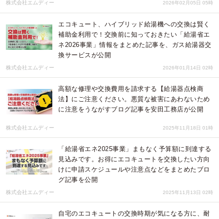
株式会社エムディー
2026年02月05日 05時
エコキュート、ハイブリッド給湯機への交換は賢く
補助金利用で！交換前に知っておきたい「給湯省エ
ネ2026事業」情報をまとめた記事を、ガス給湯器交
換サービスが公開
株式会社エムディー
2026年01月14日 02時
高額な修理や交換費用を請求する【給湯器点検商
法】にご注意ください。悪質な被害にあわないため
に注意をうながすブログ記事を安田工務店が公開
株式会社エムディー
2025年11月18日 01時
「給湯省エネ2025事業」まもなく予算額に到達する
見込みです。お得にエコキュートを交換したい方向
けに申請スケジュールや注意点などをまとめたブロ
グ記事を公開
株式会社エムディー
2025年11月13日 02時
自宅のエコキュートの交換時期が気になる方に、耐