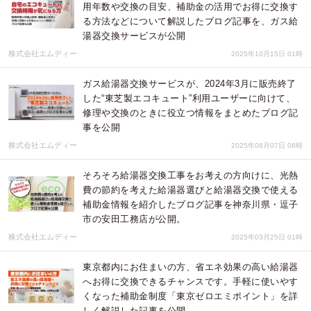
用年数や交換の目安、補助金の活用でお得に交換す
る方法などについて解説したブログ記事を、ガス給
湯器交換サービスが公開
株式会社エムディー
2025年10月15日 01時
ガス給湯器交換サービスが、2024年3月に販売終了
した“東芝製エコキュート”利用ユーザーに向けて、
修理や交換のときに役立つ情報をまとめたブログ記
事を公開
株式会社エムディー
2025年08月07日 06時
そろそろ給湯器交換工事をお考えの方向けに、光熱
費の節約を考えた給湯器選びと給湯器交換で使える
補助金情報を紹介したブログ記事を神奈川県・逗子
市の安田工務店が公開。
株式会社エムディー
2025年03月25日 01時
東京都内にお住まいの方、省エネ効果の高い給湯器
へお得に交換できるチャンスです。手軽に使いやす
くなった補助金制度「東京ゼロエミポイント」を詳
しく解説した記事を公開