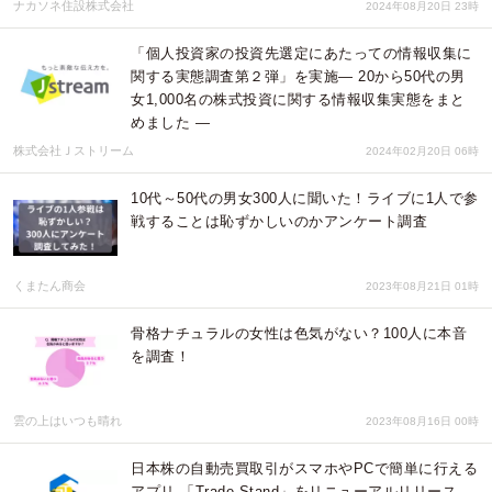
ナカソネ住設株式会社
2024年08月20日 23時
「個人投資家の投資先選定にあたっての情報収集に
関する実態調査第２弾」を実施― 20から50代の男
女1,000名の株式投資に関する情報収集実態をまと
めました ―
株式会社Ｊストリーム
2024年02月20日 06時
10代～50代の男女300人に聞いた！ライブに1人で参
戦することは恥ずかしいのかアンケート調査
くまたん商会
2023年08月21日 01時
骨格ナチュラルの女性は色気がない？100人に本音
を調査！
雲の上はいつも晴れ
2023年08月16日 00時
日本株の自動売買取引がスマホやPCで簡単に行える
アプリ 「Trade Stand」をリニューアルリリース