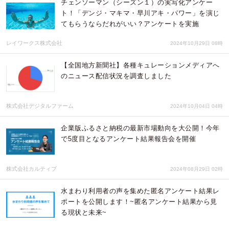
チェンソーマン（シーズン１）の実写化アンケー
ト！「デンジ・マキマ・早川アキ・パワー」を演じ
てもらうならだれがいい？アンケートを実施
レイワークス株式会社
2024年10月29日 08時
【全国地方新聞社】各種キュレーションメディアへ
のニュース配信状況を調査しました
株式会社デジタルファーム
2024年10月04日 04時
企業版ふるさと納税の最新市場動向を大公開！今年
で5度目となるアンケート結果報告会を開催
株式会社カルティブ
2024年08月29日 02時
水まわり利用者の声を集めた匿名アンケート結果レ
ポートを公開します！~匿名アンケート結果から見
る現状と未来~