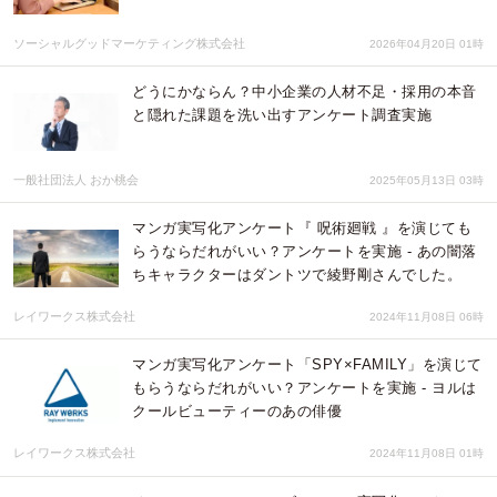
ソーシャルグッドマーケティング株式会社
2026年04月20日 01時
どうにかならん？中小企業の人材不足・採用の本音
と隠れた課題を洗い出すアンケート調査実施
一般社団法人 おか桃会
2025年05月13日 03時
マンガ実写化アンケート『 呪術廻戦 』を演じても
らうならだれがいい？アンケートを実施 - あの闇落
ちキャラクターはダントツで綾野剛さんでした。
レイワークス株式会社
2024年11月08日 06時
マンガ実写化アンケート「SPY×FAMILY」を演じて
もらうならだれがいい？アンケートを実施 - ヨルは
クールビューティーのあの俳優
レイワークス株式会社
2024年11月08日 01時