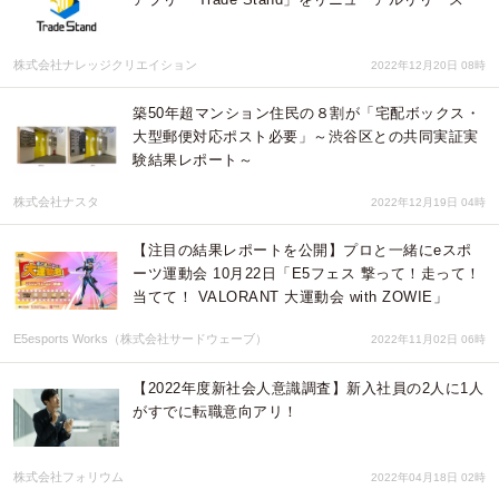
株式会社ナレッジクリエイション
2022年12月20日 08時
築50年超マンション住民の８割が「宅配ボックス・
大型郵便対応ポスト必要」～渋谷区との共同実証実
験結果レポート～
株式会社ナスタ
2022年12月19日 04時
【注目の結果レポートを公開】プロと一緒にeスポ
ーツ運動会 10月22日「E5フェス 撃って！走って！
当てて！ VALORANT 大運動会 with ZOWIE」
E5esports Works（株式会社サードウェーブ）
2022年11月02日 06時
【2022年度新社会人意識調査】新入社員の2人に1人
がすでに転職意向アリ！
株式会社フォリウム
2022年04月18日 02時