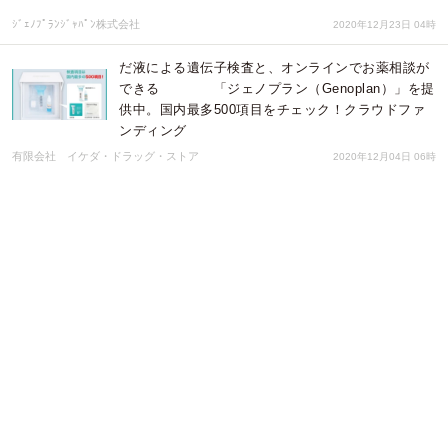
ｼﾞｪﾉﾌﾟﾗﾝｼﾞｬﾊﾟﾝ株式会社
2020年12月23日 04時
だ液による遺伝子検査と、オンラインでお薬相談が
できる 「ジェノプラン（Genoplan）」を提
供中。国内最多500項目をチェック！クラウドファ
ンディング
有限会社 イケダ・ドラッグ・ストア
2020年12月04日 06時
タグを埋め込むだけで効果の高いウェブサイト運営
を実現！ サイト・パブリスが11月4日に独自開発の
レコメンドサービス「Suggest AI」提供開始
株式会社サイト・パブリス
2020年10月27日 05時
8/25(火)開催Webセミナー 『どこから調査する？』
の悩みを解消！失敗しない仮想化DB監視術
株式会社クライム
2020年08月20日 01時
商業施設が「服」の販売を､大幅に減らした。その