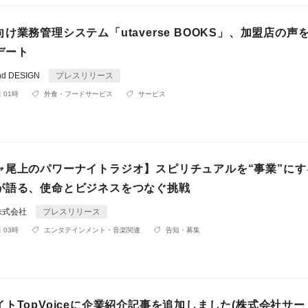
け業務管理システム「utaverse BOOKS」、加盟店の声
デート
d DESIGN
プレスリリース
 01時
外食・フードサービス
サービス
ャ尾上のパワーナイトラジオ】スピリチュアルを“事業”にす
が語る、使命とビジネスをつなぐ挑戦
株式会社
プレスリリース
 03時
エンタテインメント・音楽関連
告知・募集
トTopVoiceに企業紹介記事を追加しました(株式会社サード