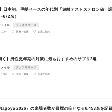
年版】日本初、毛髪ベースの年代別「遊離テストステロン値」
=672名）
ァメイル
プレスリリース
 10時
医療・健康
企業の動向
聞く】男性更年期の対策に最もおすすめのサプリ3選
ァメイル
プレスリリース
 10時
医療・健康
企業の動向
 Nagoya 2026」の来場者数が目標の倍となる6,453名を記