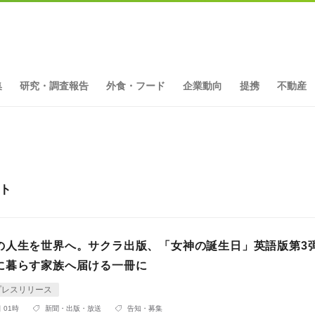
集
研究・調査報告
外食・フード
企業動向
提携
不動産
ット
の人生を世界へ。サクラ出版、「女神の誕生日」英語版第3
に暮らす家族へ届ける一冊に
プレスリリース
 01時
新聞・出版・放送
告知・募集