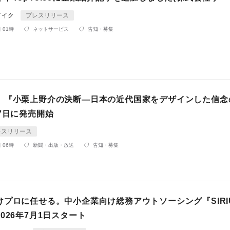
メイク
プレスリリース
 01時
ネットサービス
告知・募集
】『小栗上野介の決断―日本の近代国家をデザインした信念
7日に発売開始
レスリリース
 06時
新聞・出版・放送
告知・募集
けプロに任せる。中小企業向け総務アウトソーシング『SIRI
026年7月1日スタート