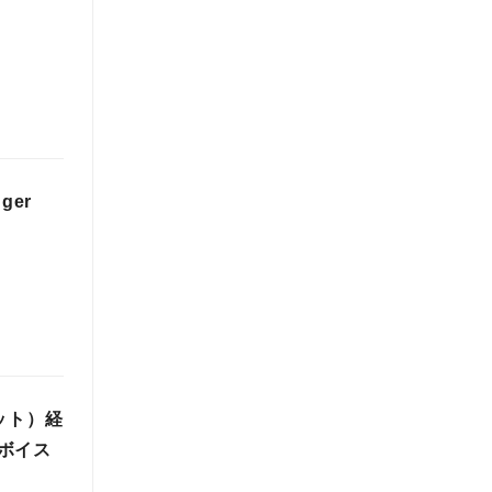
er
ット）経
ボイス