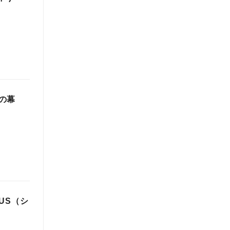
の幕
US（シ