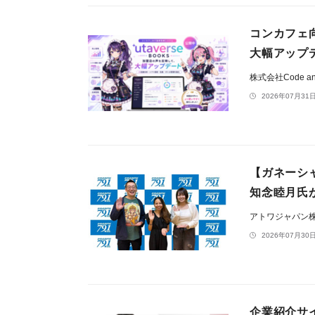
コンカフェ向
大幅アップ
株式会社Code an
2026年07月31日
【ガネーシ
知念睦月氏
アトワジャパン
2026年07月30日
企業紹介サイ