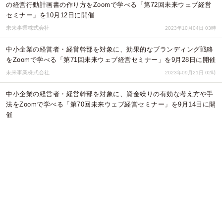
の経営行動計画書の作り方をZoomで学べる「第72回未来ウェブ経営
セミナー」を10月12日に開催
未来事業株式会社
2023年10月04日 03時
中小企業の経営者・経営幹部を対象に、効果的なブランディング戦略
をZoomで学べる「第71回未来ウェブ経営セミナー」を9月28日に開催
未来事業株式会社
2023年09月21日 02時
中小企業の経営者・経営幹部を対象に、資金繰りの有効な考え方や手
法をZoomで学べる「第70回未来ウェブ経営セミナー」を9月14日に開
催
未来事業株式会社
2023年09月06日 07時
未来事業株式会社が「激動の時代に勝つ！ 未来を拓くビジネスモデル
戦略」をテーマにした参加費無料の第69回未来ウェブ経営セミナーを
8月24日午後4時から開催
未来事業株式会社
2023年08月18日 01時
「物価高、人手不足、コロナ融資返済」の“三重苦”対策をZoomで徹底
解説！中小企業の経営者層が無料で参加できる「未来ウェブ経営セミ