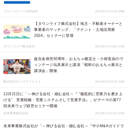
ブルーステージ合同会社
2024年07月10日 09時
【タウンライフ株式会社】地主・不動産オーナーと
事業者のマッチング、「テナント・土地活用展
2024」セミナーに登壇
タウンライフ株式会社
2024年07月10日 07時
超合金発売50周年。おもちゃ鑑定士・小材直由のヴ
ィンテージ玩具展示と講演「昭和のおもちゃ展示と
講演会」開催
株式会社ローズクリエイト
2024年02月22日 04時
12月21日に「～伸びる会社・縮む会社～『 “徹底的に営業力を磨き上
げる” 営業戦略・営業システムそして営業手法』」がテーマの第77
回未来ウェブ経営セミナー開催
未来事業株式会社
2023年12月13日 05時
未来事業株式会社が「～伸びる会社・縮む会社～『中小M&Aガイドラ