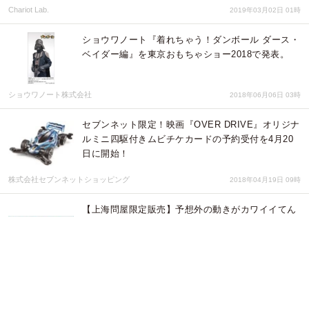
Chariot Lab.
2019年03月02日 01時
ショウワノート『着れちゃう！ダンボール ダース・
ベイダー編』を東京おもちゃショー2018で発表。
ショウワノート株式会社
2018年06月06日 03時
セブンネット限定！映画『OVER DRIVE』オリジナ
ルミニ四駆付きムビチケカードの予約受付を4月20
日に開始！
株式会社セブンネットショッピング
2018年04月19日 09時
【上海問屋限定販売】予想外の動きがカワイイてん
とう虫型ラジコン 本体とリモコン両方自作 動き
ユニーク てんとう虫ラジコン組立キット 販売開始
株式会社サードウェーブ ドスパラ
2017年09月06日 05時
【ドスパラより】秋葉原ドスパラパーツ館『パーツ
館増床記念セール』開催のお知らせ