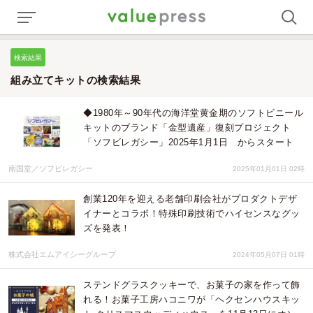
検索結果
組み立てキットの検索結果
◆1980年～90年代の海洋堂黄金期のソフトビニール
キットのブランド「金型遺産」復刻プロジェクト
「ソフビレガシー」2025年1月1日 からスタート
南国堂／ソフビレガシー
2025年01月01日 02時
創業120年を迎える老舗印刷会社がプロダクトデザ
イナーとコラボ！特殊印刷技術でハイセンスなグッ
ズを発表！
株式会社エムアイシーグループ
2024年05月07日 01時
ステンドグラスクッキーで、お菓子の家を作って飾
れる！お菓子工房ハコニワが「ヘクセンハウスキッ