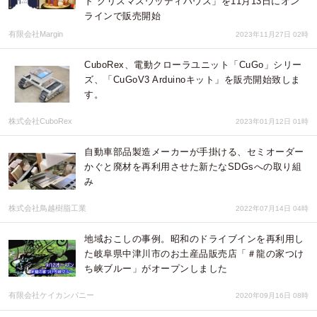
ト クリスマスウッディハウス」を11月13日にオン
ラインで販売開始
有限会社Margin
2023年11月27日 02時
CuboRex、電動クローラユニット「CuGo」シリー
ズ、「CuGoV3 Arduinoキット」を販売開始致しま
す。
株式会社CuboRex
2023年01月12日 01時
自動車部品製造メーカーが手掛ける、セミオーダー
かぐと廃材を再利用させた新たなSDGsへの取り組
み
株式会社鳥越樹脂工業
2022年07月14日 04時
地域おこしの事例。昭和のドライブインを再利用し
た岐阜県中津川市のお土産品販売店「＃龍の家つけ
ち峡ブルー」がオープンしました
有限会社ケイカンパニー
2020年09月16日 08時