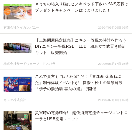
＃うちの箱入り猫にヒノキベッド下さい SNS応募で
プレゼントキャンペーンはじまりました！
有限会社ケイカンパニー
2020年09月09日 07時
【上海問屋限定販売】ニキシー管風の時計を作ろう
DIYニキシー管風RGB LED 組み立て式置き時計
キット 販売開始
株式会社サードウェーブ ドスパラ
2020年04月17日 05時
これで貴方も ”ねぷた師” だ！「青森産 金魚ねぷ
た」制作体験イベントが、愛媛・松山の温泉施設
「伊予の湯治場 喜助の湯」で開催
キスケ株式会社
2019年07月10日 02時
災害時の電源確保! 超低消費電流チャージコントロ
ーラとUSB充電ユニット