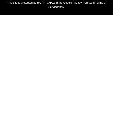
This site is protected by reCAPTCHA and the Google
Privacy Policy
and
Terms of
Service
apply.