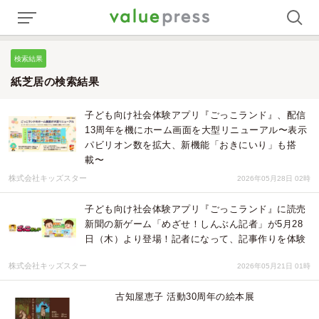
検索結果
紙芝居の検索結果
子ども向け社会体験アプリ『ごっこランド』、配信
13周年を機にホーム画面を大型リニューアル〜表示
パビリオン数を拡大、新機能「おきにいり」も搭
載〜
株式会社キッズスター
2026年05月28日 02時
子ども向け社会体験アプリ『ごっこランド』に読売
新聞の新ゲーム「めざせ！しんぶん記者」が5月28
日（木）より登場！記者になって、記事作りを体験
株式会社キッズスター
2026年05月21日 01時
古知屋恵子 活動30周年の絵本展