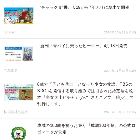
“チャックま”展、7/19から7年ぶりに厚木で開催
tomoart
2023年06月22日 01時
新刊「青バイに乗ったヒーロー」4月18日発売
玄武書房
2023年04月18日 04時
8歳で「子ども兵士」となった少女の物語。TBSの
SDGsを発信する取り組みで注目された紙芝居を絵
本『少女兵士ピチャ』(かこ さとこ／文・絵)として
刊行します。
株式会社文芸社
2023年03月20日 01時
成城の100歳を祝うお祭り『成城100年祭』の公式ロ
ゴマークが決定