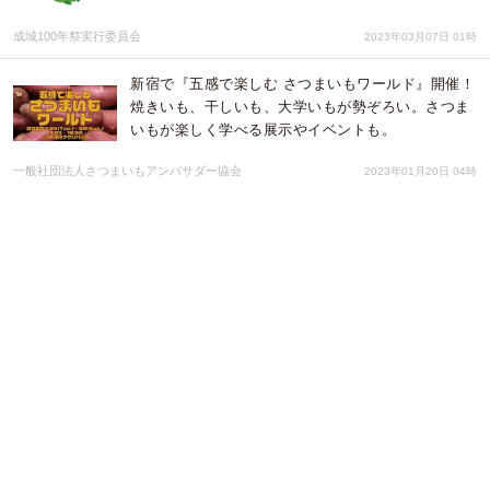
成城100年祭実行委員会
2023年03月07日 01時
新宿で『五感で楽しむ さつまいもワールド』開催！
焼きいも、干しいも、大学いもが勢ぞろい。さつま
いもが楽しく学べる展示やイベントも。
一般社団法人さつまいもアンバサダー協会
2023年01月20日 04時
日本通運株式会社、従業員向け社内研修に コミック
を活用したe-Learning『コミックラーニング』を選
定
パーソルイノベーション株式会社
2022年12月13日 02時
子どもの未来を考える【コドミラ文化祭】 2022年
９月2３日（金・祝）開催します
株式会社 ごえん
2022年09月16日 07時
会津の「農とくらし」にふれられる手づくりの美術