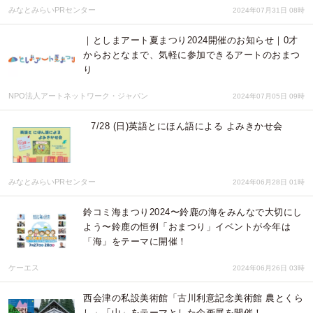
みなとみらいPRセンター
2024年07月31日 08時
｜としまアート夏まつり2024開催のお知らせ｜0才
からおとなまで、気軽に参加できるアートのおまつ
り
NPO法人アートネットワーク・ジャパン
2024年07月05日 09時
7/28 (日)英語とにほん語による よみきかせ会
みなとみらいPRセンター
2024年06月28日 01時
鈴コミ海まつり2024〜鈴鹿の海をみんなで大切にし
よう〜鈴鹿の恒例「おまつり」イベントが今年は
「海」をテーマに開催！
ケーエス
2024年06月26日 03時
西会津の私設美術館「古川利意記念美術館 農とくら
し」「山」をテーマとした企画展を開催！