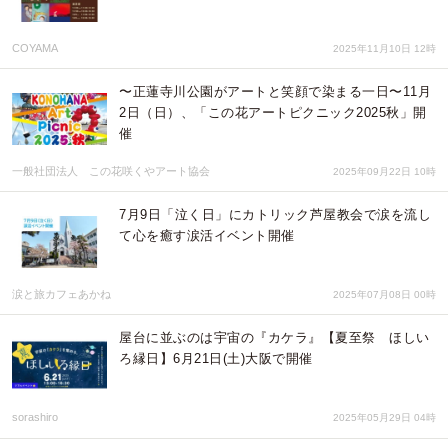
COYAMA
2025年11月10日 12時
〜正蓮寺川公園がアートと笑顔で染まる一日〜11月
2日（日）、「この花アートピクニック2025秋」開
催
一般社団法人 この花咲くやアート協会
2025年09月22日 10時
7月9日「泣く日」にカトリック芦屋教会で涙を流し
て心を癒す涙活イベント開催
涙と旅カフェあかね
2025年07月08日 00時
屋台に並ぶのは宇宙の『カケラ』【夏至祭 ほしい
ろ縁日】6月21日(土)大阪で開催
sorashiro
2025年05月29日 04時