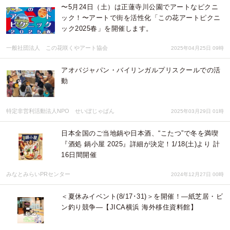
〜5月24日（土）は正蓮寺川公園でアートなピクニ
ック！〜アートで街を活性化「この花アートピクニ
ック2025春」を開催します。
一般社団法人 この花咲くやアート協会
2025年04月25日 09時
アオバジャパン・バイリンガルプリスクールでの活
動
特定非営利活動法人NPO せいぼじゃぱん
2025年03月29日 01時
日本全国のご当地鍋や日本酒、“こたつ”で冬を満喫
『酒処 鍋小屋 2025』詳細が決定！1/18(土)より 計
16日間開催
みなとみらいPRセンター
2024年12月27日 00時
＜夏休みイベント(8/17･31)＞を開催！―紙芝居・ビ
ン釣り競争―【JICA横浜 海外移住資料館】