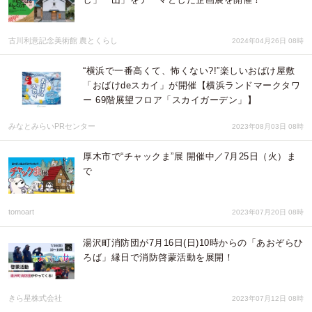
古川利意記念美術館 農とくらし
2024年04月26日 08時
“横浜で一番高くて、怖くない?!”楽しいおばけ屋敷
「おばけdeスカイ」が開催【横浜ランドマークタワ
ー 69階展望フロア「スカイガーデン」】
みなとみらいPRセンター
2023年08月03日 08時
厚木市で“チャックま”展 開催中／7月25日（火）ま
で
tomoart
2023年07月20日 08時
湯沢町消防団が7月16日(日)10時からの「あおぞらひ
ろば」縁日で消防啓蒙活動を展開！
きら星株式会社
2023年07月12日 08時