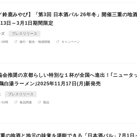
鈴鹿みやび】「第3回 日本酒バル 26年冬」開催三重の地酒
13日～3月1日期間限定
ンズ
プレスリリース
 06時
旅行・観光・地域情報
キャンペーン
協会推奨の京都らしい特別な１杯が全国へ進出！｢ニュータッ
鶏白湯ラーメン｣2025年11月17日(月)新発売
社
プレスリリース
 01時
食品関連
製品
三重の地酒と地元の味覚を堪能できる「日本酒バル」7月1日～