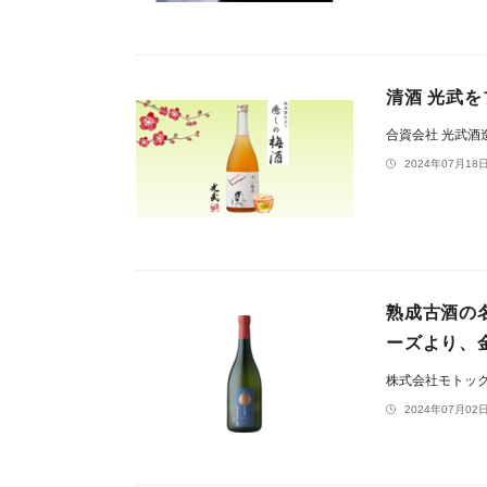
清酒 光武
合資会社 光武酒
2024年07月18日
熟成古酒の名
ーズより、金
株式会社モトッ
2024年07月02日