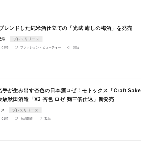
をブレンドした純米酒仕立ての「光武 癒しの梅酒」を発売
造場
プレスリリース
 01時
ファッション・ビューティー
製品
手が生み出す杏色の日本酒ロゼ！モトックス「Craft Sak
紋秋田酒造「X3 杏色 ロゼ 麴三倍仕込」新発売
クス
プレスリリース
 01時
食品関連
製品