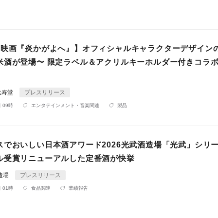
×映画『炎かがよへ』】オフィシャルキャラクターデザイン
米酒が登場〜 限定ラベル＆アクリルキーホルダー付きコラ
比寿堂
プレスリリース
 09時
エンタテインメント・音楽関連
製品
スでおいしい日本酒アワード2026光武酒造場「光武」シリー
ル受賞リニューアルした定番酒が快挙
造場
プレスリリース
 01時
食品関連
業績報告