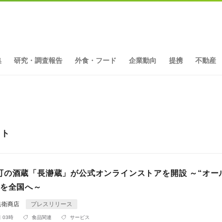
集
研究・調査報告
外食・フード
企業動向
提携
不動産
ット
町の酒蔵「長瀞蔵」が公式オンラインストアを開設 ～“オー
酒を全国へ～
兵衛商店
プレスリリース
 03時
食品関連
サービス