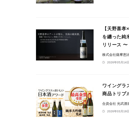
【天野喜孝
を纏った純
リリース 〜
株式会社薩摩恵
2026年05月14日
ワイングラ
商品トリプ
合資会社 光武酒
2026年03月19日