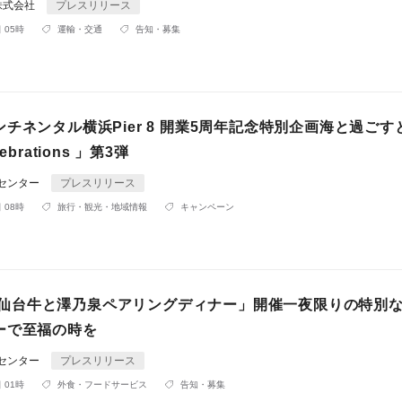
株式会社
プレスリリース
 05時
運輸・交通
告知・募集
チネンタル横浜Pier 8 開業5周年記念特別企画海と過ごす
ebrations 」第3弾
Rセンター
プレスリリース
 08時
旅行・観光・地域情報
キャンペーン
月)「仙台牛と澤乃泉ペアリングディナー」開催一夜限りの特別
ーで至福の時を
Rセンター
プレスリリース
 01時
外食・フードサービス
告知・募集