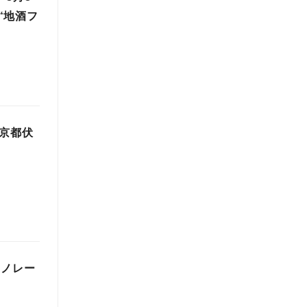
“地酒フ
 京都伏
モノレー