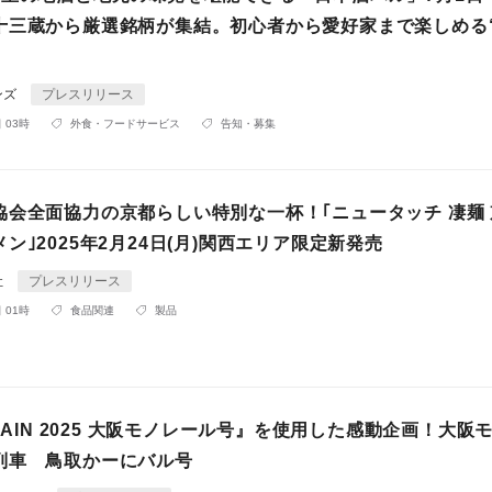
十三蔵から厳選銘柄が集結。初心者から愛好家まで楽しめる
ンズ
プレスリリース
 03時
外食・フードサービス
告知・募集
協会全面協力の京都らしい特別な一杯！｢ニュータッチ 凄麺
ン｣2025年2月24日(月)関西エリア限定新発売
社
プレスリリース
 01時
食品関連
製品
TRAIN 2025 大阪モノレール号』を使用した感動企画！大阪
列車 鳥取かーにバル号