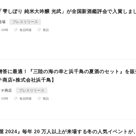
「雫しぼり 純米大吟醸 光武」が全国新酒鑑評会で入賞しま
造場
プレスリリース
 00時
食品関連
製品
贈答に最適！『三陸の海の幸と浜千鳥の夏酒のセット』を販
チ商店+株式会社浜千鳥】
イチ商店
プレスリリース
 03時
食品関連
製品
屋 2024』毎年 20 万人以上が来場する冬の人気イベントが