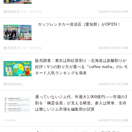
株式会社ガッツ・ジャパン
2026年07月29日 05時
ガッツレンタカー清須店（愛知県）がOPEN！
株式会社ガッツ・ジャパン
2026年07月23日 05時
販売調査：東京は和紅茶割り・北海道は炭酸割りが
好評！5つの割り方が選べる『coffee mafia』のレモ
ネード人気ランキングを発表
株式会社favy
2026年07月17日 06時
通っていないジム代、年最大1,900億円――市場の3
割を「幽霊会員」が支える構造。参入は簡単、生存
は難しいジム市場を編集部が試算
コーチム
2026年07月13日 00時