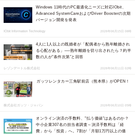
Windows 11時代のPC最適化ニーズに対応IObit、
Advanced SystemCareおよびDriver Boosterの次期
バージョン開発を発表
IObit Information Technology
2026年06月15日 08時
4人に1人以上の既婚者が「配偶者から熟年離婚され
る心配がある」──熟年離婚を切り出されたら？約半
数の人が”条件次第”と回答
レゾンデートル株式会社
2026年06月11日 02時
ガッツレンタカー三角駅前店（熊本県）がOPEN！
株式会社ガッツ・ジャパン
2026年06月10日 05時
オンライン決済の手数料、"払う価値"はあるのか？
中小企業307名の担当者調査～決済手数料は「経
費」から「投資」へ。7割が「月額1万円以上の価