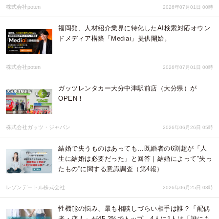
株式会社poten
2026年07月01日 00時
福岡発、人材紹介業界に特化したAI検索対応オウン
ドメディア構築「Mediai」提供開始。
株式会社poten
2026年07月01日 00時
ガッツレンタカー大分中津駅前店（大分県）が
OPEN！
株式会社ガッツ・ジャパン
2026年06月26日 05時
結婚で失うものはあっても…既婚者の6割超が「人
生に結婚は必要だった」と回答｜結婚によって”失っ
たもの”に関する意識調査（第4報）
レゾンデートル株式会社
2026年06月25日 03時
性機能の悩み、最も相談しづらい相手は誰？「配偶
者・恋人」が45.2%でトップ、4人に1人は「誰にも