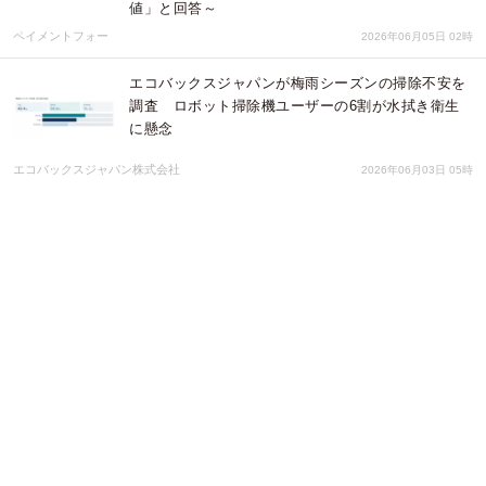
値」と回答～
ペイメントフォー
2026年06月05日 02時
エコバックスジャパンが梅雨シーズンの掃除不安を
調査 ロボット掃除機ユーザーの6割が水拭き衛生
に懸念
エコバックスジャパン株式会社
2026年06月03日 05時
Qoo10「働く女性の2026年夏のボーナスに関する調
査」結果発表 2026年夏のボーナス目前！女性たち
のお金の使い方は？
eBay Japan合同会社
2026年06月02日 02時
2026年5月20日、愛知県名古屋市・ウインクあいち
にて、「第6回 ガッツレンタカーフォーラム」を開
催いたしました。
株式会社ガッツ・ジャパン
2026年05月22日 08時
熟年離婚の具体的な計画を立てている既婚者の割合