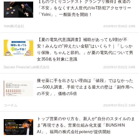
【ものづくりコンテスト グランプリ獲得】夜道の
「不安」をなくす大人世代のIoT防犯アクセサリー
「Yolni」、一般販売を開始！
Yolni株式会社
2026年07月08日 23時
【夏の電気代意識調査】補助があっても9割が不
安！みんなの"抑えたい金額"はいくら？｜「しっか
り保険、ちゃんと節約。」が夏の電気代について男
女350名を対象に意識
Sasuke Financial Lab株式会社
2026年07月02日 04時
痩せ薬に手を出さない理由は「値段」ではなかった
──500人調査、手前で止まる最大の壁は「副作用へ
の不安」、価格の5倍
コーチム
2026年07月01日 23時
トップ営業のやり方を、新人が"自分のスタイルのま
ま"再現できる。営業仕組み化支援「BUNSHIN
AI」、福岡の株式会社potenが提供開始