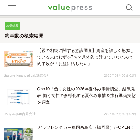
検索結果
約半数の検索結果
【親の相続に関する意識調査】資産を詳しく把握し
ている人はわずか7％？具体的に話せていない人の
約半数が「お盆に話したい」
Sasuke Financial Lab株式会社
2026年08月06日 02時
Qoo10「働く女性の2026年夏休み事情調査」結果発
表 働く女性の多様化する夏休み事情＆旅行準備実態
を調査
eBay Japan合同会社
2026年07月30日 02時
ガッツレンタカー福岡糸島店（福岡県）がOPEN！