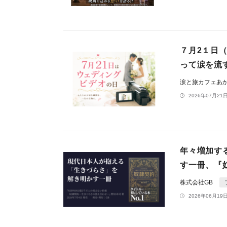
７月2１日
って涙を流
涙と旅カフェあ
2026年07月21日
年々増加す
す一冊、『奴
株式会社GB
2026年06月19日