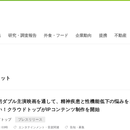
集
研究・調査報告
外食・フード
企業動向
提携
不動産
ヒット
初ダブル主演映画を通して、精神疾患と性機能低下の悩みを
い！クラウドトップがIPコンテンツ制作を開始
ドトップ
プレスリリース
 03時
エンタテインメント・音楽関連
告知・募集