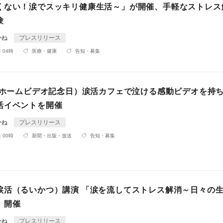
くない！涙でスッキリ健康生活～」が開催、手軽なストレス
験
かね
プレスリリース
 04時
医療・健康
告知・募集
日（ホームビデオ記念日）涙活カフェで泣ける感動ビデオを持
活イベントを開催
かね
プレスリリース
 00時
新聞・出版・放送
告知・募集
涙活（るいかつ）講演 「涙を流してストレス解消～日々の
」開催
かね
プレスリリース