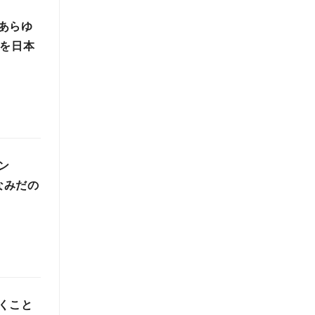
あらゆ
」を日本
ン
なみだの
くこと