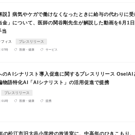
解説】病気やケガで働けなくなったときに給与の代わりに受
当金」について、医師の関谷剛先生が解説した動画を6月1
手当
オフィス
プレスリリース
 07時
医療・健康
サービス
のA Iシナリスト導入促進に関するプレスリリース OselAI
編物語特化AI「AIシナリスト」の活用促進で提携
プレスリリース
 01時
医療・健康
提携
0年の松江市旧大谷小学校の放送室に、中高年のひきこもり