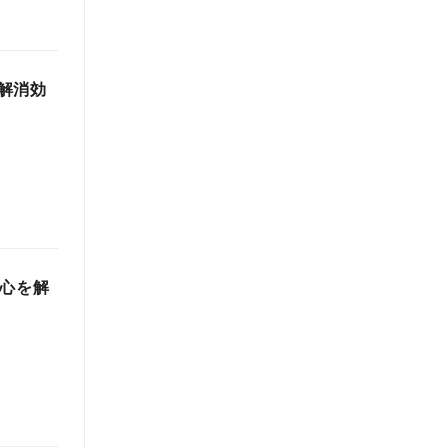
解消効
で心を解