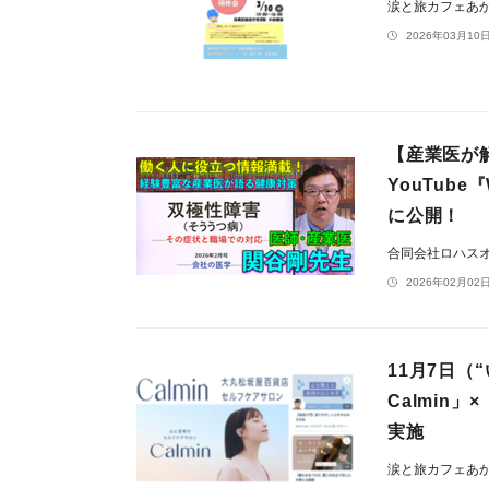
涙と旅カフェあ
2026年03月10日
【産業医が
YouTub
に公開！
合同会社ロハス
2026年02月02日
11月7日
Calmin
実施
涙と旅カフェあ