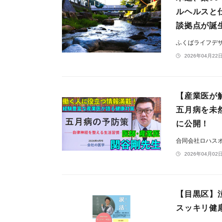
ルヘルスと
談拠点が誕
ふくばライフデ
2026年04月22日
【産業医が
五月病を未
に公開！
合同会社ロハス
2026年04月02日
【目黒区】
スッキリ健