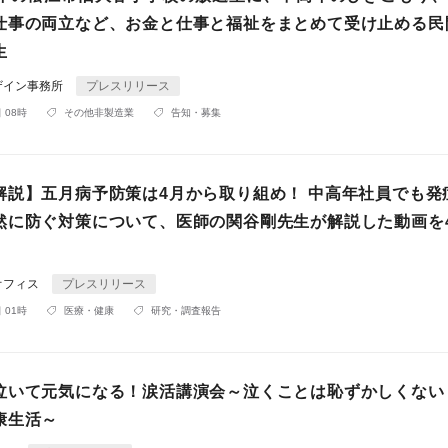
仕事の両立など、お金と仕事と福祉をまとめて受け止める民
生
ザイン事務所
プレスリリース
 08時
その他非製造業
告知・募集
解説】五月病予防策は4月から取り組め！ 中高年社員でも発
然に防ぐ対策について、医師の関谷剛先生が解説した動画を
オフィス
プレスリリース
 01時
医療・健康
研究・調査報告
泣いて元気になる！涙活講演会～泣くことは恥ずかしくない
康生活～