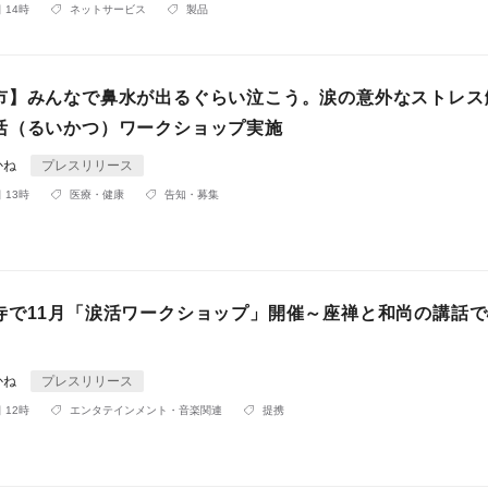
 14時
ネットサービス
製品
市】みんなで鼻水が出るぐらい泣こう。涙の意外なストレス
活（るいかつ）ワークショップ実施
かね
プレスリリース
 13時
医療・健康
告知・募集
寺で11月「涙活ワークショップ」開催～座禅と和尚の講話
かね
プレスリリース
 12時
エンタテインメント・音楽関連
提携