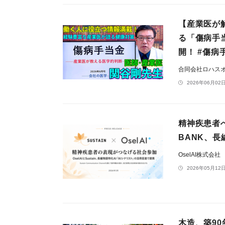
【産業医が
る「傷病手
開！ #傷病
合同会社ロハス
2026年06月02日
精神疾患者へ
BANK、長
OselAI株式会社
2026年05月12日
木造、築9