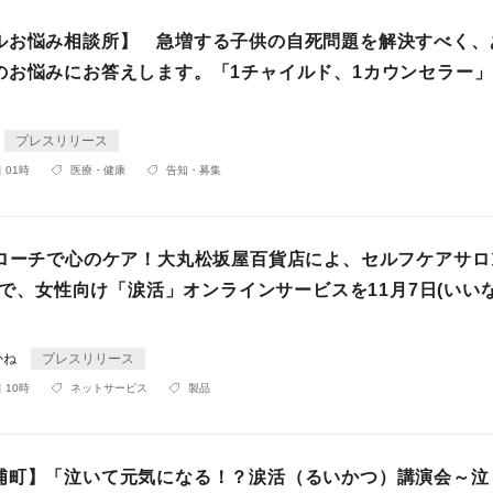
ルお悩み相談所】 急増する子供の自死問題を解決すべく、
のお悩みにお答えします。「1チャイルド、1カウンセラー
プレスリリース
 01時
医療・健康
告知・募集
プローチで心のケア！大丸松坂屋百貨店によ、セルフケアサロ
n」で、女性向け「涙活」オンラインサービスを11月7日(いい
かね
プレスリリース
 10時
ネットサービス
製品
浦町】「泣いて元気になる！？涙活（るいかつ）講演会～泣