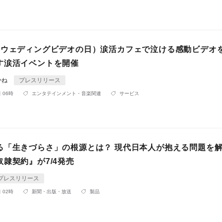
（ウェディングビデオの日）涙活カフェで泣ける感動ビデオ
す涙活イベントを開催
かね
プレスリリース
 06時
エンタテインメント・音楽関連
サービス
る「生きづらさ」の根源とは？ 現代日本人が抱える問題を
隷契約』が7/4発売
プレスリリース
 02時
新聞・出版・放送
製品