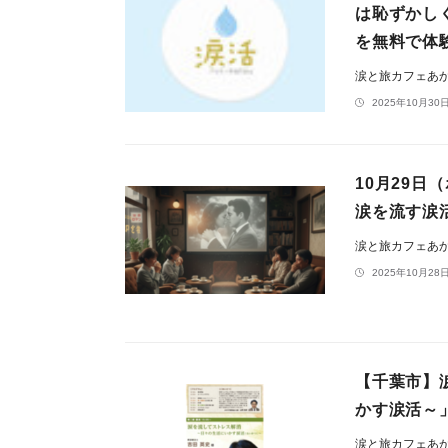
は恥ずかし
を無料で体
涙と旅カフェあ
2025年10月30日
10月29
涙を流す涙
涙と旅カフェあ
2025年10月28日
【千葉市】
かす涙活～
涙と旅カフェあ