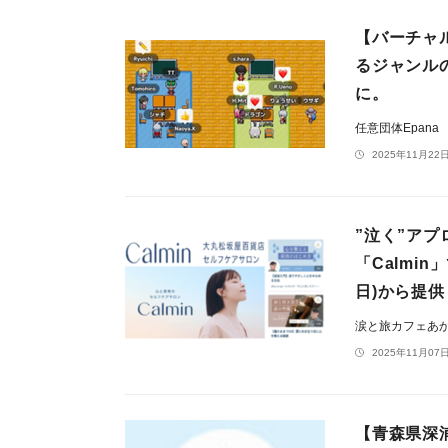
【バーチャ
るジャンル
に。
任意団体Epana
2025年11月22日
”泣く”ア
「Calmi
日)から提供
涙と旅カフェあ
2025年11月07日
【青森県深