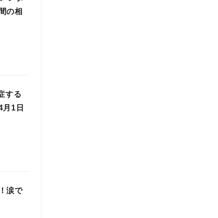
間の相
症する
4月1日
！涙で