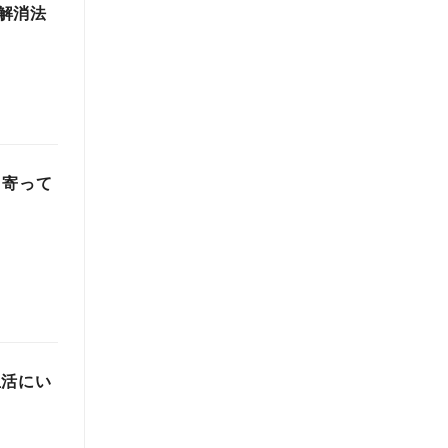
解消法
ち寄って
生活にい