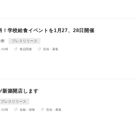
！学校給食イベントを1月27、28日開催
作所
プレスリリース
 01時
食品関連
告知・募集
が新築開店します
プレスリリース
 01時
金融・保険
告知・募集