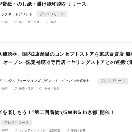
が帯紙・のし紙・掛け紙印刷をリリース。
ィックネットプリント
プレスリリース
 01時
ネットサービス
製品
ス補聴器、国内2店舗目のコンセプトストアを東武百貨店 船
水）オープン -認定補聴器専門店ヒヤリングストアとの連携で
ヒアリングソリューションズ（デマント・ジャパン株式会社）
プレスリリース
 00時
医療・健康
告知・募集
を楽しもう！”第二回着物でSWING in京都”開催！
プレスリリース
 00時
エンタテインメント・音楽関連
告知・募集