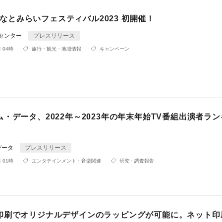
9 みなとみらいフェスティバル2023 初開催！
Rセンター
プレスリリース
 04時
旅行・観光・地域情報
キャンペーン
・データ、2022年～2023年の年末年始TV番組出演者ラ
データ
プレスリリース
 01時
エンタテインメント・音楽関連
研究・調査報告
印刷でオリジナルデザインのラッピングが可能に。ネット印