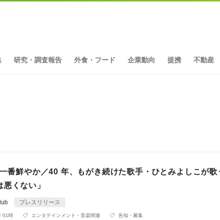
集
研究・調査報告
外食・フード
企業動向
提携
不動産
ト
が一番鮮やか／40 年、もがき続けた歌手・ひとみよしこが歌
は悪くない」
Club
プレスリリース
 01時
エンタテインメント・音楽関連
告知・募集