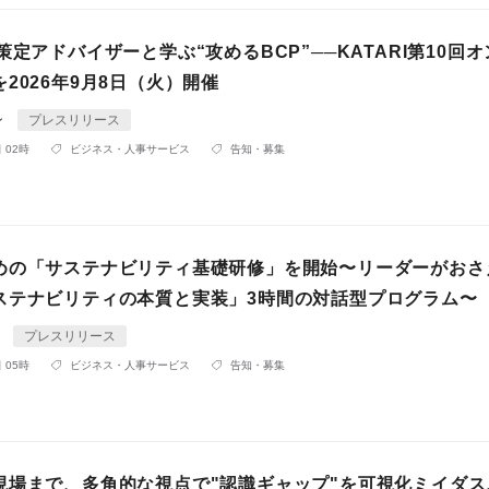
策定アドバイザーと学ぶ“攻めるBCP”──KATARI第10回
2026年9月8日（火）開催
ン
プレスリリース
 02時
ビジネス・人事サービス
告知・募集
めの「サステナビリティ基礎研修」を開始〜リーダーがおさ
ステナビリティの本質と実装」3時間の対話型プログラム〜
A
プレスリリース
 05時
ビジネス・人事サービス
告知・募集
現場まで、多角的な視点で"認識ギャップ"を可視化ミイダス