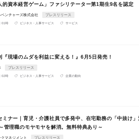
人的資本経営ゲーム」ファシリテーター第1期生9名を認定
ルベンチャーズ株式会社
プレスリリース
 01時
ビジネス・人事サービス
サービス
刊『現場のムダを利益に変える！』6月5日発売！
林
プレスリリース
 02時
ビジネス・人事サービス
企業の動向
セミナー｜育児・介護社員で多発中、在宅勤務の「中抜け」
 ～管理職のモヤモヤを解消。無料特典あり～
ークマネジメント
プレスリリース