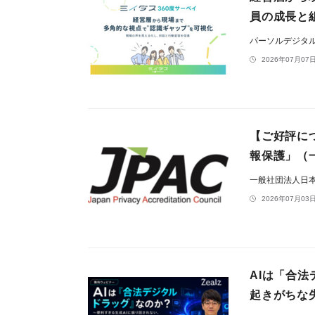
員の成長と
パーソルデジタ
2026年07月07日
【ご好評に
報保護」（
一般社団法人日
2026年07月03日
AIは「合
起きがちな