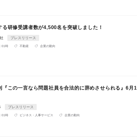
る研修受講者数が4,500名を突破しました！
会社
プレスリリース
 01時
不動産
企業の動向
刊『この一言なら問題社員を合法的に辞めさせられる』6月1
林
プレスリリース
 01時
ビジネス・人事サービス
企業の動向