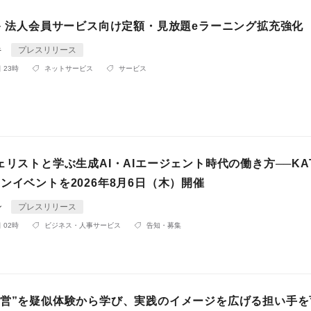
ビキ 法人会員サービス向け定額・見放題eラーニング拡充強化
キ
プレスリリース
 23時
ネットサービス
サービス
ェリストと学ぶ生成AI・AIエージェント時代の働き方──KAT
ンイベントを2026年8月6日（木）開催
ン
プレスリリース
 02時
ビジネス・人事サービス
告知・募集
経営”を疑似体験から学び、実践のイメージを広げる担い手