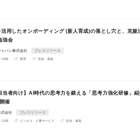
) AIを活用したオンボーディング (新人育成)の落とし穴と、克
勉強会
ジャパン株式会社
プレスリリース
 04時
教育
告知・募集
担当者向け】AI時代の思考力を鍛える「思考力強化研修」紹
に開催
株式会社
プレスリリース
 22時
ビジネス・人事サービス
告知・募集