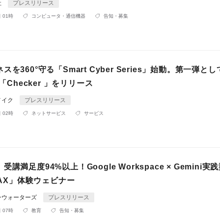
社
プレスリリース
 01時
コンピュータ・通信機器
告知・募集
を360°守る「Smart Cyber Series」始動。第一弾と
と「Checker 」をリリース
メイク
プレスリリース
 02時
ネットサービス
サービス
講満足度94%以上！Google Workspace × Gemini実践
d AX」体験ウェビナー
ンウォーターズ
プレスリリース
 07時
教育
告知・募集