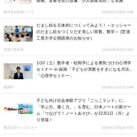
開催。反響を受け急遽「少人数復習回」も実施
株式会社自習ノート
2026年07月28日 05時
だまし絵を立体的につくってみよう！～エッシャー
のだまし絵をつくりだす美しい算数、数学～ (芝浦
工業大学公開講座のお知らせ）
芝浦工業大学
2026年06月04日 05時
1/10（土）数学者・松岡学による勇気づけの心理学
セミナー in 姫路「子どもが算数をすきになる方法」
「心理学セミナー」
松岡学
2025年12月21日 10時
子ども向け社会体験アプリ『ごっこランド』に、
「学ぶ力、書く力。」を育む、日本ノートの新ゲー
ム「つなげて！ノートあそび」が12月1日（月）よ
り登場！
株式会社キッズスター
2025年12月01日 03時