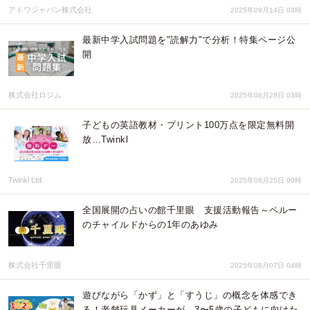
アトワジャパン株式会社
2025年09月14日 03時
最新中学入試問題を"読解力"で分析！特集ページ公
開
株式会社ロジム
2025年08月28日 03時
子どもの英語教材・プリント100万点を限定無料開
放…Twinkl
Twinkl Ltd.
2025年08月25日 00時
全国展開の占いの館千里眼 支援活動報告～ペルー
のチャイルドからの1年のあゆみ
株式会社千里眼
2025年08月07日 04時
遊びながら「かず」と「すうじ」の概念を体感でき
る！老舗玩具メーカーが、3〜5歳の子どもに向けた