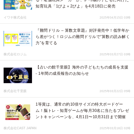
知育玩具「1ぴよ＋2ぴよ」を4月18日に発売
イワヤ株式会社
2025年04月15日 03時
『難問ドリル – 算数文章題』好評発売中！低学年か
ら差がつく！ロジムの難問ドリルで“算数の読み解く
力”を育てる
株式会社ロジム
2025年03月27日 03時
【占いの館千里眼】海外の子どもたちの成長を支援
- 1年間の成長報告のお知らせ
株式会社千里眼
2025年03月22日 05時
1等賞は、通常の約10倍サイズの特大ボードゲー
ム！脳トレ・知育ゲームが毎月30名に当たるプレゼ
ントキャンペーンを、4月1日〜10月31日まで開催
株式会社CAST JAPAN
2025年03月18日 02時