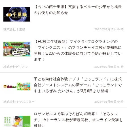
【占いの館千里眼】支援するペルーの少年から成長
のお便りのお知らせ
株式会社千里眼
2025年03月12日 04時
【FC校に生徒殺到】マイクラ×プログラミングの
「マインクエスト」のフランチャイズ校が愛知県に
開校！3/23からの体験会に向けて予約が殺到してい
ます！
株式会社ビリオン
2025年03月06日 07時
子ども向け社会体験アプリ『ごっこランド』に株式
会社ジャストシステムの新ゲーム「ごっこランドで
すまいるぜみ たいけん」が3月6日より登場！
株式会社キッズスター
2025年03月06日 04時
ロサンゼルスで学ぶそろばん式暗算！「そろタッ
チ」LAトーランス校が新規開校、オンライン受講も
可能に