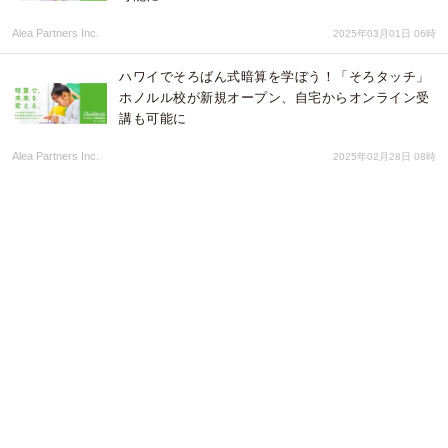
Alea Partners Inc.
2025年03月01日 06時
ハワイでそろばん式暗算を学ぼう！「そろタッチ」
ホノルル校が新規オープン、自宅からオンライン受
講も可能に
Alea Partners Inc.
2025年02月28日 08時
【FC加盟募集】マイクラ×プログラミングの「マイ
ンクエスト」が、低リスク開校が可能な併設・副業
でのフランチャイズサービスを開始
株式会社ビリオン
2025年01月17日 01時
世界で愛される、フランス発の知育パズル「カタミ
ノ」の立体版！ 子どもの“算数脳”を楽しく育む「カ
タミノ・タワー」が日本上陸、シニアの脳活性化に
もおすすめ
株式会社CAST JAPAN
2024年09月30日 03時