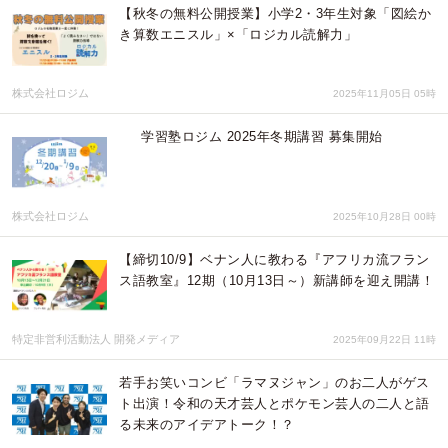
【秋冬の無料公開授業】小学2・3年生対象「図絵か
き算数エニスル」×「ロジカル読解力」
株式会社ロジム
2025年11月05日 05時
学習塾ロジム 2025年冬期講習 募集開始
株式会社ロジム
2025年10月28日 00時
【締切10/9】ベナン人に教わる『アフリカ流フラン
ス語教室』12期（10月13日～）新講師を迎え開講！
特定非営利活動法人 開発メディア
2025年09月22日 11時
若手お笑いコンビ「ラマヌジャン」のお二人がゲス
ト出演！令和の天才芸人とポケモン芸人の二人と語
る未来のアイデアトーク！？