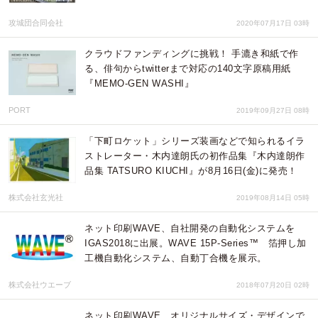
攻城団合同会社
2020年07月17日 03時
クラウドファンディングに挑戦！ 手漉き和紙で作
る、俳句からtwitterまで対応の140文字原稿用紙
『MEMO-GEN WASHI』
PORT
2019年09月27日 08時
「下町ロケット」シリーズ装画などで知られるイラ
ストレーター・木内達朗氏の初作品集『木内達朗作
品集 TATSURO KIUCHI』が8月16日(金)に発売！
株式会社玄光社
2019年08月14日 05時
ネット印刷WAVE、自社開発の自動化システムを
IGAS2018に出展。WAVE 15P-Series™ 箔押し加
工機自動化システム、自動丁合機を展示。
株式会社ウエーブ
2018年07月20日 02時
ネット印刷WAVE、オリジナルサイズ・デザインで