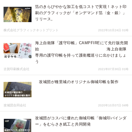
箔のきらびやかな加工を低コストで実現！ネット印
刷のグラフィックが「オンデマンド箔〈金・銀〉」
リリース。
株式会社グラフィックネットプリント
2022年10月24日 01時
海上自衛隊「護守印帳」CAMPFIREにて先行販売開
始 海上自衛隊
専用の護守印帳を持って護衛艦巡りに出かけましょ
う
古賀印刷株式会社
2021年07月30日 01時
攻城団が種里城のオリジナル御城印帳を製作
攻城団合同会社
2020年10月07日 04時
攻城団がコスパに優れた御城印帳「御城印バインダ
ー」をむらさき紙工と共同開発