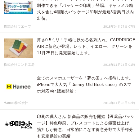
制作できる「パッケージ印刷」登場。キャラメル箱
式を含む4種類のパッケージ印刷が最短3営業日以内
出荷。
株式会社ウエーブ
2018年04月27日 07時
薄さ0.5ミリ！手帳に挟める名刺入れ、CARDRIDGE
AIRに新色が登場。レッド、イエロー、グリーンを
11月25日に発売開始します。
株式会社ロンド工房
2016年11月24日 01時
全てのスマホユーザーを「夢の国」へ招待します。
iPhoneで大人気「Disney Old Book case」のスマ
ホ対応Ver.販売開始！
Hamee株式会社
2013年11月28日 02時
印刷の職人さん 新商品の販売を開始【医薬品パッケ
ージ】特色印刷、プレスコートによる鏡面仕上げ、
箔押しが得意。日常的にこなす得意分野で大手様分
も安定供給の実績