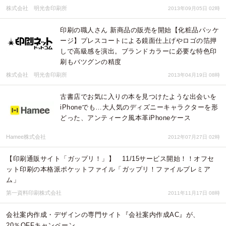
株式会社 明光舎印刷所
2013年09月05日 02時
印刷の職人さん 新商品の販売を開始【化粧品パッケ
ージ】プレスコートによる鏡面仕上げやロゴの箔押
しで高級感を演出。ブランドカラーに必要な特色印
刷もバツグンの精度
株式会社 明光舎印刷所
2013年04月19日 08時
古書店でお気に入りの本を見つけたような出会いを
iPhoneでも…大人気のディズニーキャラクターを形
どった、アンティーク風本革iPhoneケース
Hamee株式会社
2012年07月27日 02時
【印刷通販サイト「ガップリ！」】 11/15サービス開始！！オフセ
ット印刷の本格派ポケットファイル「ガップリ！ファイルプレミア
ム」
第一資料印刷株式会社
2011年11月17日 08時
会社案内作成・デザインの専門サイト『会社案内作成AC』が、
20％OFFキャンペーン。