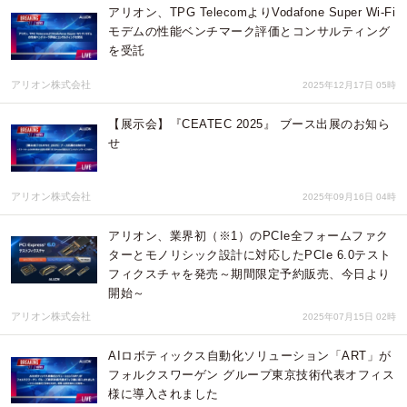
アリオン、TPG TelecomよりVodafone Super Wi-Fi
モデムの性能ベンチマーク評価とコンサルティング
を受託
アリオン株式会社
2025年12月17日 05時
【展示会】『CEATEC 2025』 ブース出展のお知ら
せ
アリオン株式会社
2025年09月16日 04時
アリオン、業界初（※1）のPCIe全フォームファク
ターとモノリシック設計に対応したPCIe 6.0テスト
フィクスチャを発売～期間限定予約販売、今日より
開始～
アリオン株式会社
2025年07月15日 02時
AIロボティックス自動化ソリューション「ART」が
フォルクスワーゲン グループ東京技術代表オフィス
様に導入されました