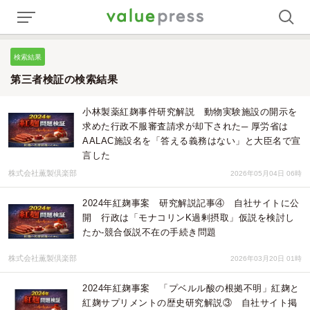
検索結果
第三者検証の検索結果
小林製薬紅麹事件研究解説 動物実験施設の開示を
求めた行政不服審査請求が却下された─ 厚労省は
AALAC施設名を「答える義務はない」と大臣名で宣
言した
株式会社薫製倶楽部
2026年05月04日 06時
2024年紅麹事案 研究解説記事④ 自社サイトに公
開 行政は「モナコリンK過剰摂取」仮説を検討し
たか-競合仮説不在の手続き問題
株式会社薫製倶楽部
2026年03月20日 01時
2024年紅麹事案 「プベルル酸の根拠不明」紅麹と
紅麹サプリメントの歴史研究解説③ 自社サイト掲