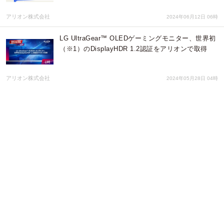
アリオン株式会社
2024年06月12日 06時
LG UltraGear™ OLEDゲーミングモニター、世界初
（※1）のDisplayHDR 1.2認証をアリオンで取得
アリオン株式会社
2024年05月28日 04時
CastleNet社製のルーター「EBM562-X30」、
OpenSync® 5.4認証をアリオンで取得
アリオン株式会社
2024年05月21日 04時
アリオン・バッファロー・MediaTek、Wi-Fiルータ
ー「WXR18000BE10P」が国内メーカー初（※1）
のWi-Fi CERTIFIED 7™認証取得
アリオン株式会社
2024年01月09日 04時
アリオン、Thunderbolt™ 5 Host認証プログラムの