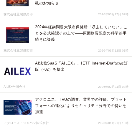
載のお知らせ
株式会社薫製倶楽部
2026年03月17日 02時
2024年紅麹問題大阪市保健所「収去していない」こ
とを公式確認その上で——原因物質認定の科学的手
続きに疑義
株式会社薫製倶楽部
2026年03月12日 01時
AI法務SaaS「AILEX」、IETF Internet-Draftの改訂
版（-02）を提出
AILEX合同会社
2026年02月24日 08時
アクロニス、TRUの調査、業界での評価、プラット
フォームの進化によりセキュリティ分野での勢いを
加速
アクロニス・ジャパン株式会社
2026年01月21日 10時