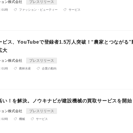
ション株式会社
プレスリリース
 01時
ファッション・ビューティー
サービス
ビス、YouTubeで登録者1.5万人突破！“農家とつながる
拡大
ション株式会社
プレスリリース
 01時
農林水産
企業の動向
高い！を解決。ノウキナビが建設機械の買取サービスを開始
ション株式会社
プレスリリース
 02時
機械
サービス