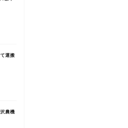
にて運搬
唐沢農機