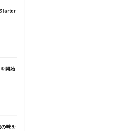
rter
業を開始
域の味を