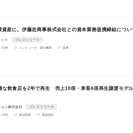
循環資産に。伊藤忠商事株式会社との資本業務提携締結につい
イット
プレスリリース
 01時
コンピュータ・通信機器
提携
難な飲食店を2年で再生 売上10倍・来客6倍再生譲渡モデル
ション株式会社
プレスリリース
 01時
食品関連
業績報告