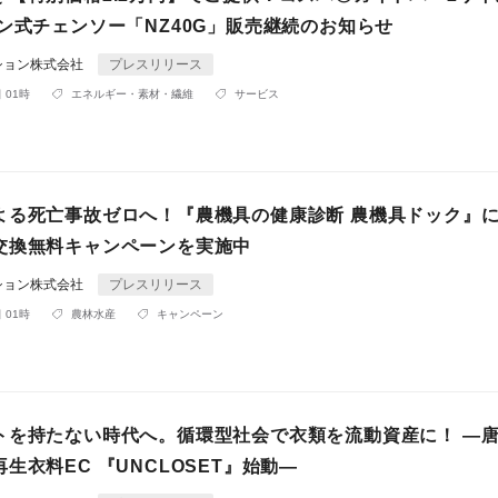
ン式チェンソー「NZ40G」販売継続のお知らせ
ション株式会社
プレスリリース
 01時
エネルギー・素材・繊維
サービス
よる死亡事故ゼロへ！『農機具の健康診断 農機具ドック』
交換無料キャンペーンを実施中
ション株式会社
プレスリリース
 01時
農林水産
キャンペーン
トを持たない時代へ。循環型社会で衣類を流動資産に！ —
生衣料EC 『UNCLOSET』始動—