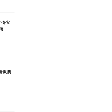
いを安
供
唐沢農