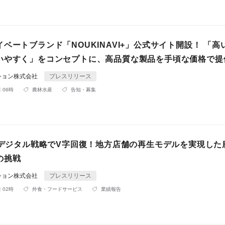
ベートブランド「NOUKINAVI+」公式サイト開設！ 「高
いやすく」をコンセプトに、高品質な製品を手頃な価格で提
ション株式会社
プレスリリース
 06時
農林水産
告知・募集
× デジタル戦略でV字回復！地方店舗の再生モデルを実現した
の挑戦
ション株式会社
プレスリリース
 02時
外食・フードサービス
業績報告