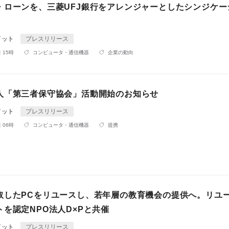
・ローンを、三菱UFJ銀行をアレンジャーとしたシンジケー
イット
プレスリリース
 15時
コンピュータ・通信機器
企業の動向
人「第三者保守協会」活動開始のお知らせ
イット
プレスリリース
 06時
コンピュータ・通信機器
提携
取したPCをリユースし、若年層の教育機会の提供へ。リユー
を認定NPO法人D×Pと共催
イット
プレスリリース