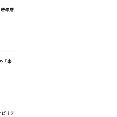
窮若年層
の「未
ナビリテ