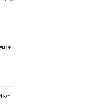
内利用
内外のコ