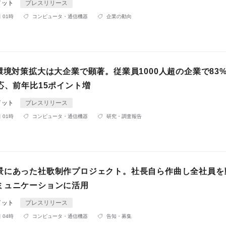
イット
プレスリリース
 01時
コンピュータ・通信機器
企業の動向
環境対策拡大は大企業で顕著。従業員1000人超の企業で83
応、前年比15ポイント増
イット
プレスリリース
 01時
コンピュータ・通信機器
研究・調査報告
景にあった社歌制作プロジェクト。社長自ら作曲し全社員を
ミュニケーションに活用
イット
プレスリリース
 04時
コンピュータ・通信機器
告知・募集