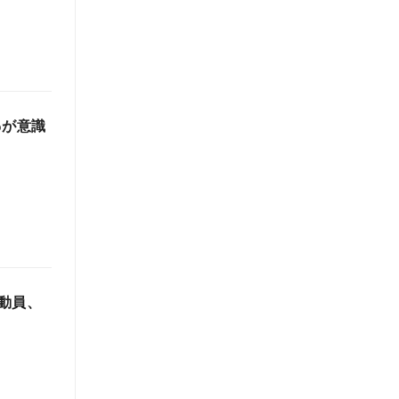
%が意識
動員、