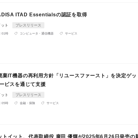
ISA ITAD Essentialsの認証を取得
イット
プレスリリース
 01時
コンピュータ・通信機器
サービス
廃棄IT機器の再利用方針「リユースファースト」を決定ゲッ
サービスを通じて支援
イット
プレスリリース
 05時
金融・保険
サービス
トイット、代表取締役 廣田 優輝が2025年6月26日発売の