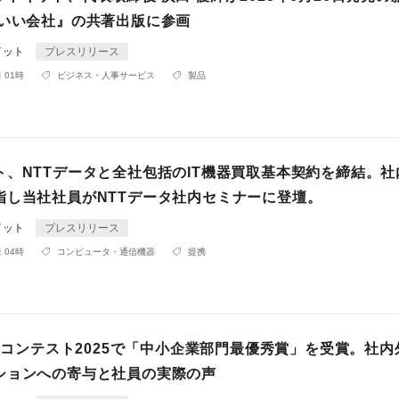
 いい会社』の共著出版に参画
イット
プレスリリース
 01時
ビジネス・人事サービス
製品
ト、NTTデータと全社包括のIT機器買取基本契約を締結。社
指し当社社員がNTTデータ社内セミナーに登壇。
イット
プレスリリース
 04時
コンピュータ・通信機器
提携
社歌コンテスト2025で「中小企業部門最優秀賞」を受賞。社
ションへの寄与と社員の実際の声