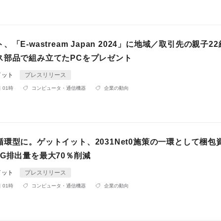
「E-wastream Japan 2024」に地域／取引先の親子2
ス部品で組み立てたPCをプレゼント
イット
プレスリリース
 01時
コンピュータ・通信機器
企業の動向
環型に。ゲットイット、2031Net0施策の一環として梱包
G排出量を最大70％削減
イット
プレスリリース
 01時
コンピュータ・通信機器
企業の動向