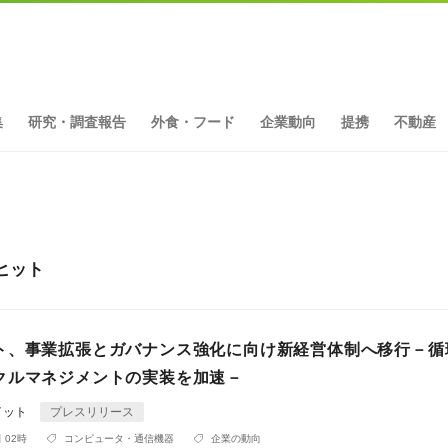
集
研究・調査報告
外食・フード
企業動向
提携
不動産
ヒット
ト、事業拡張とガバナンス強化に向け新経営体制へ移行－循環
クルマネジメントの実装を加速－
イット
プレスリリース
 02時
コンピュータ・通信機器
企業の動向