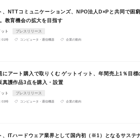
ト、NTTコミュニケーションズ、NPO法人D×Pと共同で困
贈。教育機会の拡大を目指す
イット
プレスリリース
 01時
コンピュータ・通信機器
企業の動向
題にアート購入で取りくむ ゲットイット、年間売上1％目標
坂真護作品3点を購入・設置
イット
プレスリリース
 03時
コンピュータ・通信機器
企業の動向
ト、ITハードウェア業界として国内初（※1）となるサステ