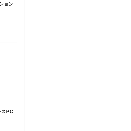
ション
スPC