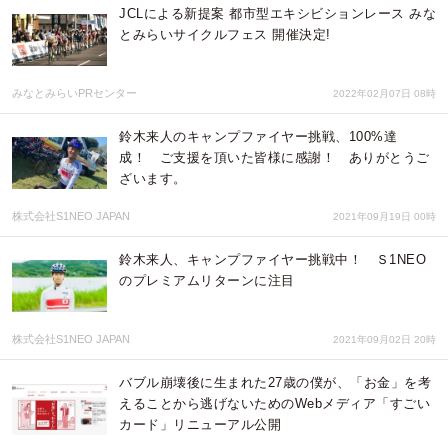
JCLによる新提案 都市型エキシビションレース みな
とみらいサイクルフェス 開催決定!
みなとみらいPRセンター
2022年02月07日 08時
鈴木来人のキャンプファイヤー挑戦、100%達
成！ ご支援を頂いた皆様に感謝！ ありがとうご
ざいます。
株式会社S1NEO JAPAN
2021年09月19日 00時
鈴木来人、キャンプファイヤー挑戦中！ Ｓ1NEO
のプレミアムリターンに注目
株式会社S1NEO JAPAN
2021年09月02日 20時
バブル崩壊後に生まれた27歳の僕が、「お金」を考
えることから逃げないためのWebメディア「すごい
カード」リニューアル公開