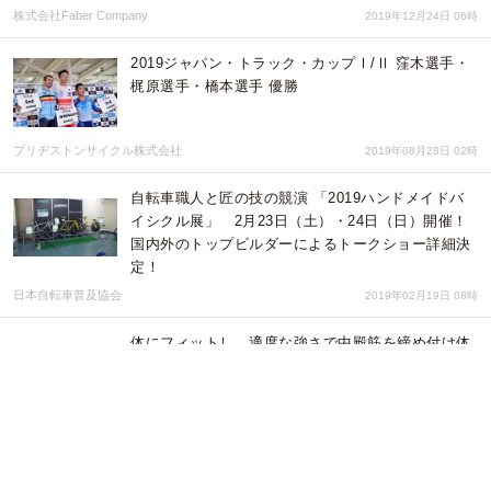
株式会社Faber Company
2019年12月24日 06時
2019ジャパン・トラック・カップⅠ/Ⅱ 窪木選手・
梶原選手・橋本選手 優勝
ブリヂストンサイクル株式会社
2019年08月28日 02時
自転車職人と匠の技の競演 「2019ハンドメイドバ
イシクル展」 2月23日（土）・24日（日）開催！
国内外のトップビルダーによるトークショー詳細決
定！
日本自転車普及協会
2019年02月19日 08時
体にフィットし、適度な強さで中殿筋を締め付け体
幹を意識させる骨盤シェイプベルト、骨盤美ベルト
Vi-Bel（ヴィーベル）2月中旬発売、定価1,900円
（税別）
株式会社タナック
2017年01月31日 07時
創造を超えた自転車の最先端技術が集結した世界を