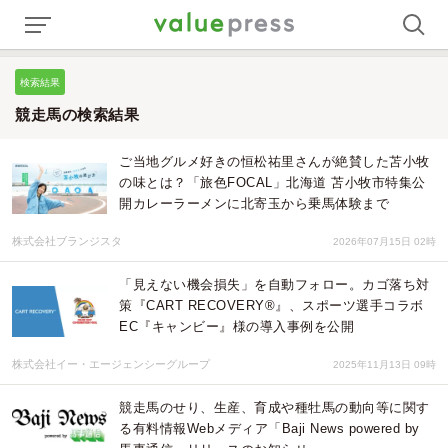
検索結果
競走馬の検索結果
ご当地グルメ好きの恒松祐里さんが絶賛した苫小牧
の味とは？「旅色FOCAL」北海道 苫小牧市特集公
開カレーラーメンに北寄玉から乗馬体験まで
株式会社ブランジスタ
2026年07月15日 02時
「見えない機会損失」を自動フォロー。カゴ落ち対
策『CART RECOVERY®』、スポーツ選手コラボ
EC『キャンビー』様の導入事例を公開
株式会社イー・エージェンシーグループ
2025年11月13日 09時
競走馬のせり、生産、育成や種牡馬の動向等に関す
る有料情報Webメディア「Baji News powered by