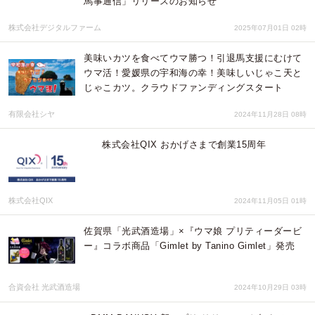
馬事通信」リリースのお知らせ
株式会社デジタルファーム
2025年07月01日 02時
美味いカツを食べてウマ勝つ！引退馬支援にむけて
ウマ活！愛媛県の宇和海の幸！美味しいじゃこ天と
じゃこカツ。クラウドファンディングスタート
有限会社シヤ
2024年11月28日 08時
株式会社QIX おかげさまで創業15周年
株式会社QIX
2024年11月05日 01時
佐賀県「光武酒造場」×『ウマ娘 プリティーダービ
ー』コラボ商品「Gimlet by Tanino Gimlet」発売
合資会社 光武酒造場
2024年10月29日 03時