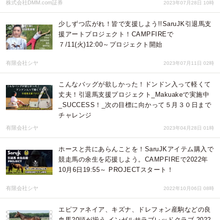
株式会社DMM.com証券
2023年07月28日 10時
少しずつ広がれ！皆で支援しよう!!SaruJK引退馬支
援アートプロジェクト！CAMPFIREで
７/11(火)12:00～プロジェクト開始
有限会社シヤ
2023年07月11日 02時
こんなバッグが欲しかった！ドンドン入って軽くて
丈夫！引退馬支援プロジェクト_Makuakeで実施中
_SUCCESS！_次の目標に向かって５月３０日まで
チャレンジ
有限会社シヤ
2023年04月28日 01時
ホースと共にあらんことを！SaruJKアイテム購入で
競走馬の余生を応援しよう。CAMPFIREで2022年
10月6日19:55～ PROJECTスタート！
有限会社シヤ
2022年10月06日 08時
エピファネイア、キズナ、ドレフォン産駒などの良
血馬20頭が揃う インゼルサラブレッドクラブ 2022