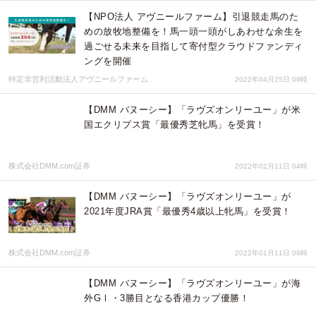
【NPO法人 アヴニールファーム】引退競走馬のた
めの放牧地整備を！馬一頭一頭がしあわせな余生を
過ごせる未来を目指して寄付型クラウドファンディ
ングを開催
特定非営利活動法人アヴニールファーム
2022年04月25日 09時
【DMM バヌーシー】「ラヴズオンリーユー」が米
国エクリプス賞「最優秀芝牝馬」を受賞！
株式会社DMM.com証券
2022年02月11日 04時
【DMM バヌーシー】「ラヴズオンリーユー」が
2021年度JRA賞「最優秀4歳以上牝馬」を受賞！
株式会社DMM.com証券
2022年01月11日 09時
【DMM バヌーシー】「ラヴズオンリーユー」が海
外GⅠ・3勝目となる香港カップ優勝！