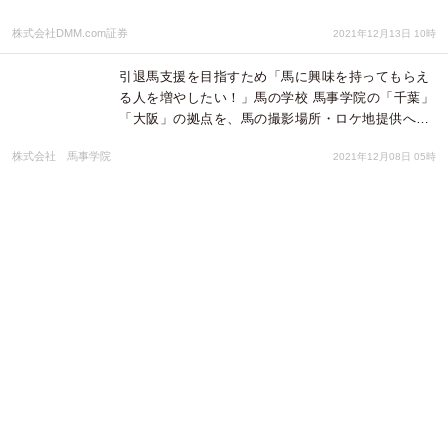
株式会社DMM.com証券
2021年12月13日 10時
引退馬支援を目指すため「馬に興味を持ってもらえ
る人を増やしたい！」馬の学校 馬事学院の「千葉」
「大阪」の拠点を、馬の撮影場所・ロケ地提供へ…
株式会社 馬事学院
2021年12月08日 05時
競走馬を引退した引退馬。乗馬を引退した養老馬の
受け入れ牧場！大阪府河内長野市の乗馬クラブを再
活用して、引退馬の預託牧場へ。令和3年12月1日よ
り預託受付開始へ
株式会社 馬事学院
2021年11月30日 04時
行き場のない引退馬、役目を終えた養老馬たちの受
け皿として、馬事学院の全面協力により「大阪府河
内長野市」に引退馬の預託施設・養老牧場が１０月
誕生します！
株式会社 馬事学院
2021年09月24日 07時