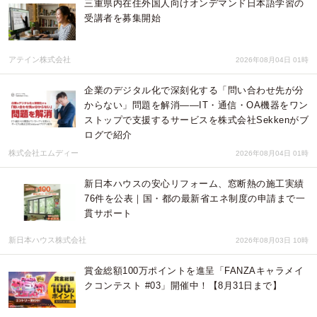
三重県内在住外国人向けオンデマンド日本語学習の
受講者を募集開始
アテイン株式会社
2026年08月04日 01時
企業のデジタル化で深刻化する「問い合わせ先が分
からない」問題を解消――IT・通信・OA機器をワン
ストップで支援するサービスを株式会社Sekkenがブ
ログで紹介
株式会社エムディー
2026年08月04日 01時
新日本ハウスの安心リフォーム、窓断熱の施工実績
76件を公表｜国・都の最新省エネ制度の申請まで一
貫サポート
新日本ハウス株式会社
2026年08月03日 10時
賞金総額100万ポイントを進呈「FANZAキャラメイ
クコンテスト #03」開催中！【8月31日まで】