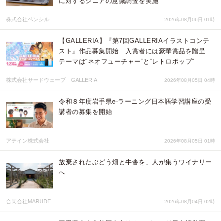
に対するシニアの意識調査を実施
株式会社ペンシル
2026年08月06日 01時
【GALLERIA】『第7回GALLERIAイラストコンテ
スト』作品募集開始 入賞者には豪華賞品を贈呈
テーマは“ネオフューチャー”と“レトロポップ”
株式会社サードウェーブ GALLERIA
2026年08月05日 04時
令和８年度岩手県e-ラーニング日本語学習講座の受
講者の募集を開始
アテイン株式会社
2026年08月05日 01時
放棄されたぶどう畑と牛舎を、人が集うワイナリー
へ
合同会社MARUDE
2026年08月04日 02時