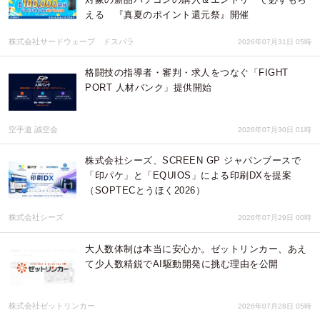
える 『真夏のポイント還元祭』開催
株式会社サードウェーブ ドスパラ
2026年07月31日 05時
格闘技の指導者・審判・求人をつなぐ「FIGHT
PORT 人材バンク」提供開始
空手道 誠空会
2026年07月30日 01時
株式会社シーズ、SCREEN GP ジャパンブースで
「印パケ」と「EQUIOS」による印刷DXを提案
（SOPTECとうほく2026）
株式会社シーズ
2026年07月29日 00時
大人数体制は本当に安心か。ゼットリンカー、あえ
て少人数精鋭でAI駆動開発に挑む理由を公開
株式会社ゼットリンカー
2026年07月28日 05時