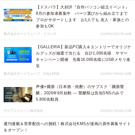
【ドスパラ】大好評『自作パソコン組立イベント』
8月の参加者募集中 パーツ選びから組み立てまで
プロがサポートします お1人でも 友人・家族との
参加もOK
株式会社サードウェーブ ドスパラ
2026年07月27日 04時
【GALLERIA】新品PC購入＆エントリーでオリジナ
ルグッズが抽選で当たる 合計1,000名様 サマー
キャンペーン開催 先着16,000名様にUSBメモリ進
呈
株式会社サードウェーブ GALLERIA
2026年07月24日 03時
声優×國酒（日本酒・焼酎）のサブスク「國酒聲
醸」2026年9月始動 ― 聲醸祭は告知SNSのみで
5,800名動員
サケアニジャパン株式会社
2026年07月23日 07時
週刊連載＆世界配信への挑戦！株式会社KMSが漫画の原作募集サイト
をオープン！