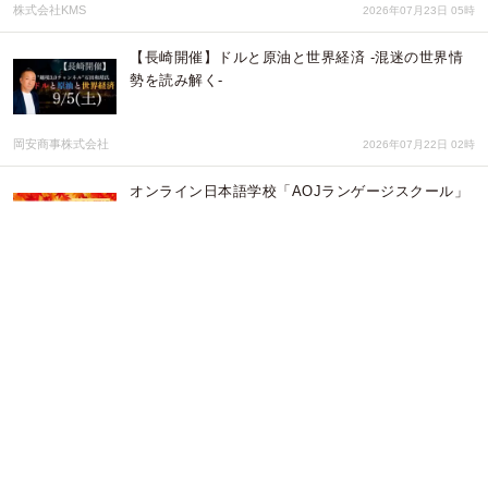
株式会社KMS
2026年07月23日 05時
【長崎開催】ドルと原油と世界経済 -混迷の世界情
勢を読み解く-
岡安商事株式会社
2026年07月22日 02時
オンライン日本語学校「AOJランゲージスクール」
2026年秋学期入学の募集を開始 最大２ヶ月の学費
が無料になるキャンペーンも実施
アテイン株式会社
2026年07月21日 02時
【GALLERIA】ぶいすぽっ！メンバーがForza
Horizon 6にチャレンジ 『ぶいすぽっ！GP 2026
summer』7月24日（金）19時スタート
株式会社サードウェーブ GALLERIA
2026年07月21日 02時
【夏休み本番！今からでもまだ間に合う】子どもの
ハワイ留学「サマーキャンプ2026@ハワイ」1日単